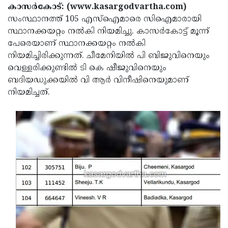
Election
Maha
കാസര്‍കോട്: (www.kasargodvartha.com)
സംസ്ഥാനത്ത്
105 എസ്‌ഐമാരെ സിഐമാരായി സ്ഥാനക്കയറ്റം
Shivarathri
International
നല്‍കി നിയമിച്ചു. കാസര്‍കോട്ട് മൂന്ന് പേരെയാണ്
സ്ഥാനക്കയറ്റം നല്‍കി നിയമിച്ചിരിക്കുന്നത്.
Women's
Anti-
ചീമേനിയില്‍ പി ബിജുവിനെയും വെള്ളരിക്കുണ്ടില്‍ ടി
കെ ഷീജുവിനെയും ബദിയഡുക്കയില്‍ വി ആര്‍
Day
Drug
Attukal
വിനീഷിനെയുമാണ് നിയമിച്ചത്.
Campaign
Pongala
Holi
2025
2025
IPL
2025
Eid
Al-
Waqf
Fitr
Bill
Vishu
2025
Controversy
Festival
Good
2025
Friday
Easter
Observance
Sunday
By-
2025
2025
Election
Bihar