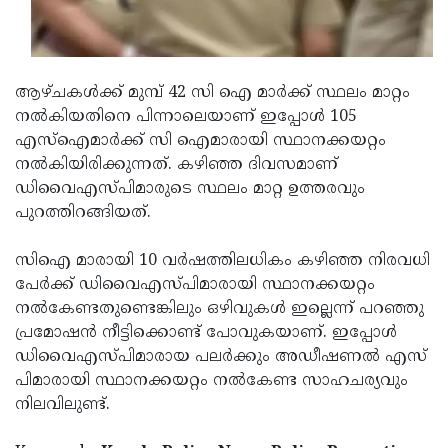
Updates
Assembly
ആഴ്ചകള്‍ക്ക് മുമ്പ് 42 സി ഐ മാര്‍ക്ക് സ്ഥലം മാറ്റം
Kerala
നല്‍കിയതിനെ പിന്നാലെയാണ് ഇപ്പോള്‍ 105
Polls
Local
Look
എസ്‌ഐമാര്‍ക്ക് സി ഐമാരായി സ്ഥാനക്കയറ്റം
നല്‍കിയിരിക്കുന്നത്. കഴിഞ്ഞ ദിവസമാണ്
Body
Back
ഡിവൈഎസ്പിമാരുടെ സ്ഥലം മാറ്റ ഉത്തരവും
പുറത്തിറങ്ങിയത്.
Election
2025
സിഐ മാരായി 10 വര്‍ഷത്തിലധികം കഴിഞ്ഞ നിരവധി
പേര്‍ക്ക് ഡിവൈഎസ്പിമാരായി സ്ഥാനക്കയറ്റം
നല്‍കേണ്ടതുണ്ടെങ്കിലും ഒഴിവുകള്‍ ഇല്ലെന്ന് പറഞ്ഞു
പ്രമോഷന്‍ നീട്ടിക്കൊണ്ട് പോവുകയാണ്. ഇപ്പോള്‍
ഡിവൈഎസ്പിമാരായ പലര്‍ക്കും അഡീഷണല്‍ എസ്
പിമാരായി സ്ഥാനക്കയറ്റം നല്‍കേണ്ട സാഹചര്യവും
നിലവിലുണ്ട്.
Keywords:
Kerala Police News, Police Promotion,
Malayalam News, Kerala News, Kasaragod News,
Kasaragod Police, 105 SIs promoted as CIs.
< !- START disable copy paste -->
Share this story