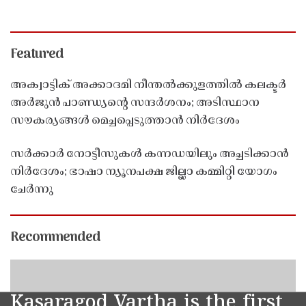
നിർദേശം; ഭാഷാ ന്യൂനപക്ഷ ജില്ലാ കമ്മിറ്റി യോഗം
ചേർന്നു
Recommended
അക്വാട്ടിക് അക്കാദമി നീന്തൽക്കുളത്തിൽ കലക്ടർ
അർജുൻ പാണ്ഡ്യൻ്റെ സന്ദർശനം; അടിസ്ഥാന
സൗകര്യങ്ങൾ മെച്ചപ്പെടുത്താൻ നിർദേശം