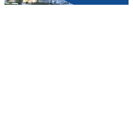
Featured
അക്വാട്ടിക് അക്കാദമി നീന്തൽക്കുളത്തിൽ കലക്ടർ
അർജുൻ പാണ്ഡ്യൻ്റെ സന്ദർശനം; അടിസ്ഥാന
സൗകര്യങ്ങൾ മെച്ചപ്പെടുത്താൻ നിർദേശം
സർക്കാർ നോട്ടീസുകൾ കന്നഡയിലും അച്ചടിക്കാൻ