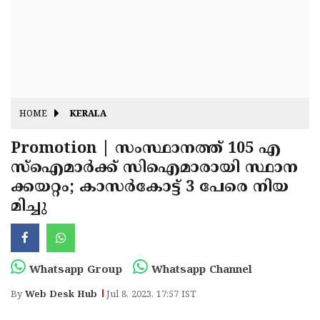
Fitr
May
Day
Eid
Al
Independence
Ad'ha
Day
Onam
HOME
KERALA
J&K
State
Haryana
Promotion | സംസ്ഥാനത്ത് 105 എ
സ്‌ഐമാര്‍ക്ക് സിഐമാരായി സ്ഥാന
Assembly
State
Diwali
ക്കയറ്റം; കാസര്‍കോട്ട് 3 പേരെ നിയ
Elections
Assembly
Christmas
മിച്ചു
Elections
New-
Year
Republic
Whatsapp Group
Whatsapp Channel
Day
Budget
By
Web Desk Hub
Jul 8, 2023, 17:57 IST
Delhi