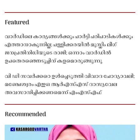
Featured
വാർഡിലെ കാര്യങ്ങൾക്കും പാർട്ടി പരിപാടികൾക്കും
എത്താനാകുന്നില്ല; പള്ളിക്കരയിൽ മുസ്ലിം ലീഗ്
ജനപ്രതിനിധിയുടെ രാജി; ഒന്നാം വാർഡിൽ
ഉപതെരഞ്ഞെടുപ്പിന് കളമൊരുങ്ങുന്നു
വി ഡി സവർക്കറെ ഉൾപ്പെടുത്തി വിവാദ ചോദ്യാവലി;
മഞ്ചേശ്വരം എഇഒ ആർഎസ്എസ് ദാസ്യവേല
അവസാനിപ്പിക്കണമെന്ന് എംഎസ്എഫ്
Recommended