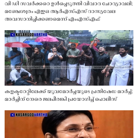
വി ഡി സവർക്കറെ ഉൾപ്പെടുത്തി വിവാദ ചോദ്യാവലി;
മഞ്ചേശ്വരം എഇഒ ആർഎസ്എസ് ദാസ്യവേല
അവസാനിപ്പിക്കണമെന്ന് എംഎസ്എഫ്
കളക്ടറേറ്റിലേക്ക് യുവമോർച്ചയുടെ പ്രതിഷേധ മാർച്ച്;
മാർച്ചിന് നേരെ ജലപീരങ്കി പ്രയോഗിച്ച് പൊലീസ്