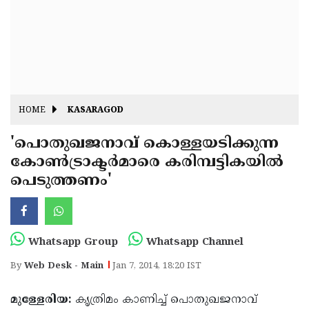
Fitr
May
Day
Eid
Al
Independence
Ad'ha
Day
Onam
HOME
KASARAGOD
J&K
State
'പൊതുഖജനാവ് കൊള്ളയടിക്കുന്ന
Haryana
കോണ്‍ട്രാക്ടര്‍മാരെ കരിമ്പട്ടികയില്‍
Assembly
State
Diwali
പെടുത്തണം'
Elections
Assembly
Christmas
Elections
New-
Year
Republic
Whatsapp Group
Whatsapp Channel
Day
Budget
By
Web Desk - Main
Jan 7, 2014, 18:20 IST
Delhi
മുള്ളേരിയ:
കൃത്രിമം കാണിച്ച് പൊതുഖജനാവ്