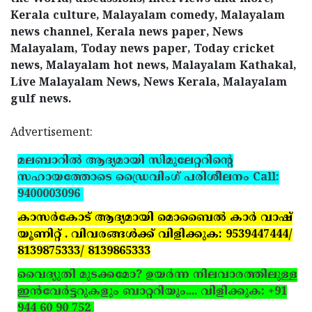
Kerala culture, Malayalam comedy, Malayalam
news channel, Kerala news paper, News
Malayalam, Today news paper, Today cricket
news, Malayalam hot news, Malayalam Kathakal,
Live Malayalam News, News Kerala, Malayalam
gulf news.
Advertisement:
മലബാറില്‍ ആദ്യമായി സിമുലേറ്ററിന്റെ
സഹായത്തോടെ ഡ്രൈവിംഗ് പരിശീലനം Call:
9400003096
കാസര്‍കോട് ആദ്യമായി മൊബൈല്‍ കാര്‍ വാഷ്
യൂണിറ്റ് . വിവരങ്ങള്‍ക്ക് വിളിക്കുക: 9539447444/
8139875333/ 8139865333
വൈദ്യുതി മുടക്കമോ? ഉയര്‍ന്ന നിലവാരത്തിലുള്ള
ഇന്‍വേര്‍ട്ടറുകളും ബാറ്ററിയും.... വിളിക്കുക: +91
944 60 90 752