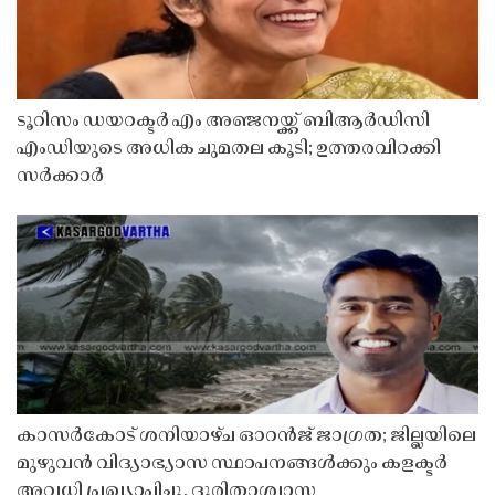
ടൂറിസം ഡയറക്ടർ എം അഞ്ജനയ്ക്ക് ബിആർഡിസി
എംഡിയുടെ അധിക ചുമതല കൂടി; ഉത്തരവിറക്കി
സർക്കാർ
കാസർകോട് ശനിയാഴ്ച ഓറൻജ് ജാഗ്രത; ജില്ലയിലെ
മുഴുവൻ വിദ്യാഭ്യാസ സ്ഥാപനങ്ങൾക്കും കളക്ടർ
അവധി പ്രഖ്യാപിച്ചു, ദുരിതാശ്വാസ