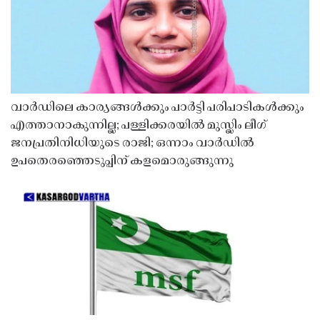
വാർഡിലെ കാര്യങ്ങൾക്കും പാർട്ടി പരിപാടികൾക്കും
എത്താനാകുന്നില്ല; പള്ളിക്കരയിൽ മുസ്ലിം ലീഗ്
ജനപ്രതിനിധിയുടെ രാജി; ഒന്നാം വാർഡിൽ
ഉപതെരഞ്ഞെടുപ്പിന് കളമൊരുങ്ങുന്നു