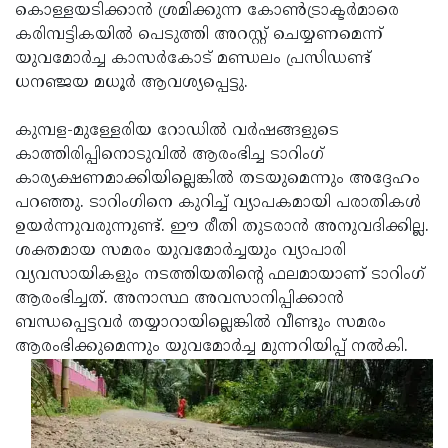
Election
Maha
കൊള്ളയടിക്കാന്‍ ശ്രമിക്കുന്ന കോണ്‍ട്രാക്ടര്‍മാരെ
കരിമ്പട്ടികയില്‍ പെടുത്തി അറസ്റ്റ് ചെയ്യണമെന്ന്
Shivarathri
International
യുവമോര്‍ച്ച കാസര്‍കോട് മണ്ഡലം പ്രസിഡണ്ട്
Women's
Anti-
ധനഞ്ജയ മധൂര്‍ ആവശ്യപ്പെട്ടു.
Day
Drug
Attukal
കുമ്പള-മുള്ളേരിയ റോഡില്‍ വര്‍ഷങ്ങളുടെ
Campaign
Pongala
Holi
കാത്തിരിപ്പിനൊടുവില്‍ ആരംഭിച്ച ടാറിംഗ്
കാര്യക്ഷണമാക്കിയില്ലെങ്കില്‍ തടയുമെന്നും അദ്ദേഹം
2025
2025
IPL
പറഞ്ഞു. ടാറിംഗിനെ കുറിച്ച് വ്യാപകമായി പരാതികള്‍
2025
Eid
ഉയര്‍ന്നുവരുന്നുണ്ട്. ഈ രീതി തുടരാന്‍ അനുവദിക്കില്ല.
ശക്തമായ സമരം യുവമോര്‍ച്ചയും വ്യാപാരി
Al-
Waqf
വ്യവസായികളും നടത്തിയതിന്റെ ഫലമായാണ് ടാറിംഗ്
Fitr
Bill
Vishu
ആരംഭിച്ചത്. അനാസ്ഥ അവസാനിപ്പിക്കാന്‍
ബന്ധപ്പെട്ടവര്‍ തയ്യാറായില്ലെങ്കില്‍ വീണ്ടും സമരം
2025
Controversy
Festival
Good
ആരംഭിക്കുമെന്നും യുവമോര്‍ച്ച മുന്നറിയിപ്പ് നല്‍കി.
2025
Friday
Easter
Observance
Sunday
By-
2025
2025
Election
Bihar