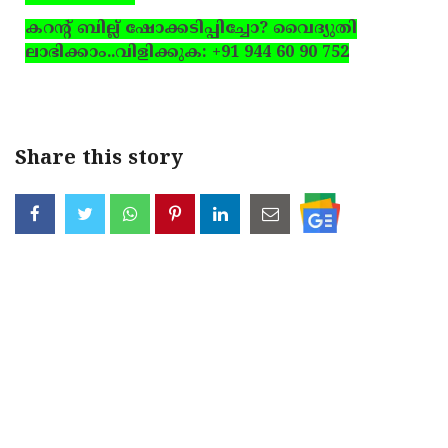
കറന്റ് ബില്ല് ഷോക്കടിപ്പിച്ചോ? വൈദ്യുതി
ലാഭിക്കാം..
വിളിക്കുക: +91 944 60 90 752
Share this story