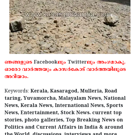
Updates
Assembly
Kerala
Polls
Local
Look
Body
Back
Election
2025
ഞങ്ങളുടെ
Facebook
ലും
Twitter
ലും അംഗമാകൂ.
ഓരോ വാര്‍ത്തയും കാസര്‍കോട് വാര്‍ത്തയിലൂടെ
അറിയാം.
Keywords:
Kerala, Kasaragod, Mulleria, Road
taring, Yuvamorcha, Malayalam News, National
News, Kerala News, International News, Sports
News, Entertainment, Stock News. current top
stories, photo galleries, Top Breaking News on
Politics and Current Affairs in India & around
the World, discussions, interviews and more,