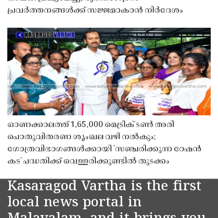
പ്രവർത്തനങ്ങൾക്ക് സജ്ജമാകാൻ നിർദേശം
ഓണക്കാലത്ത് 1,65,000 മെട്രിക് ടൺ അരി
പൊതുവിതരണ ശൃംഖല വഴി നൽകും;
ഗോത്രവിഭാഗങ്ങൾക്കായി 'സഞ്ചരിക്കുന്ന റേഷൻ
കട' പദ്ധതിക്ക് വെള്ളരിക്കുണ്ടിൽ തുടക്കം
Kasaragod Vartha is the first
local news portal in