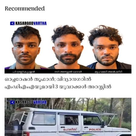
Recommended
ഓപ്പറേഷൻ തൂഫാൻ; വിദ്യാനഗറിൽ
എംഡിഎംഎയുമായി 3 യുവാക്കൾ അറസ്റ്റിൽ