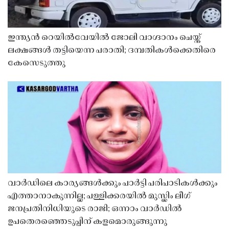
ഇന്ത്യൻ റെയിൽവേയിൽ ജോലി വാഗ്ദാനം ചെയ്ത്
ലക്ഷങ്ങൾ തട്ടിയെന്ന പരാതി; ദമ്പതികൾക്കെതിരെ
കേസെടുത്തു
വാർഡിലെ കാര്യങ്ങൾക്കും പാർട്ടി പരിപാടികൾക്കും
എത്താനാകുന്നില്ല; പള്ളിക്കരയിൽ മുസ്ലിം ലീഗ്
ജനപ്രതിനിധിയുടെ രാജി; ഒന്നാം വാർഡിൽ
ഉപതെരഞ്ഞെടുപ്പിന് കളമൊരുങ്ങുന്നു