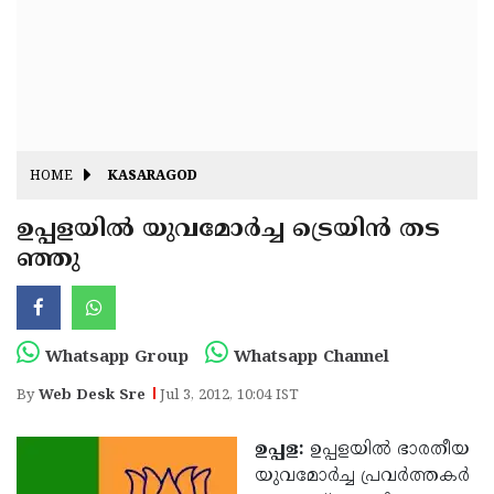
Fitr
May
Day
Eid
Al
Independence
Ad'ha
Day
Onam
HOME
KASARAGOD
J&K
State
ഉപ്പളയില്‍ യുവമോര്‍ച്ച ട്രെയിന്‍ തട
Haryana
ഞ്ഞു
Assembly
State
Diwali
Elections
Assembly
Christmas
Elections
New-
Whatsapp Group
Whatsapp Channel
Year
Republic
By
Web Desk Sre
Jul 3, 2012, 10:04 IST
Day
Budget
ഉപ്പള:
ഉപ്പളയില്‍ ഭാരതീയ
Delhi
യുവമോര്‍ച്ച പ്രവര്‍ത്തകര്‍