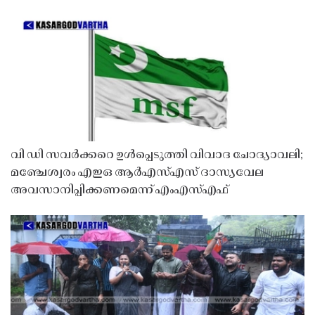
വി ഡി സവർക്കറെ ഉൾപ്പെടുത്തി വിവാദ ചോദ്യാവലി;
മഞ്ചേശ്വരം എഇഒ ആർഎസ്എസ് ദാസ്യവേല
അവസാനിപ്പിക്കണമെന്ന് എംഎസ്എഫ്