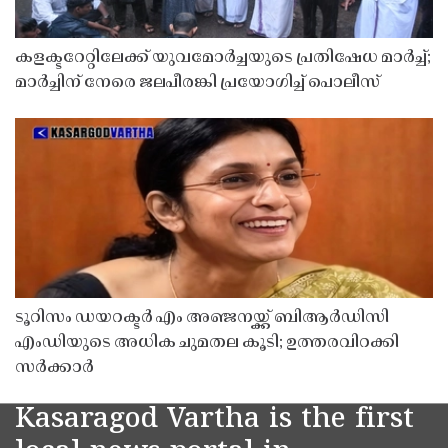
കളക്ടറേറ്റിലേക്ക് യുവമോർച്ചയുടെ പ്രതിഷേധ മാർച്ച്;
മാർച്ചിന് നേരെ ജലപീരങ്കി പ്രയോഗിച്ച് പൊലീസ്
ടൂറിസം ഡയറക്ടർ എം അഞ്ജനയ്ക്ക് ബിആർഡിസി
എംഡിയുടെ അധിക ചുമതല കൂടി; ഉത്തരവിറക്കി
സർക്കാർ
Kasaragod Vartha is the first