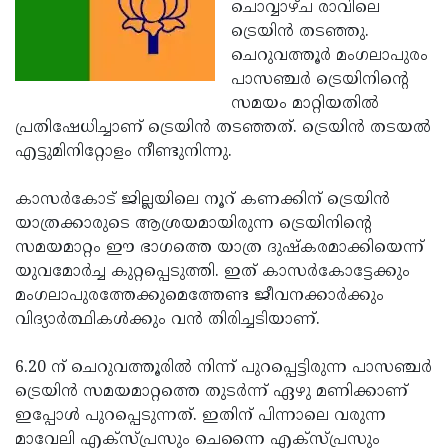
Election
ചൊവ്വാഴ്ച രാവിലെ
Maha
ട്രെയിന്‍ തടഞ്ഞു.
Shivarathri
International
ചെറുവത്തൂര്‍ മംഗലാപുരം
Women's
പാസഞ്ചര്‍ ട്രെയിനിന്റെ
Anti-
സമയം മാറ്റിയതില്‍
Day
Drug
Attukal
പ്രതിഷേധിച്ചാണ് ട്രെയിന്‍ തടഞ്ഞത്. ട്രെയിന്‍ തടയല്‍
Campaign
Pongala
എട്ടുമിനിറ്റോളം നീണ്ടുനിന്നു.
Holi
2025
2025
IPL
കാസര്‍കോട് ജില്ലയിലെ നൂറ് കണക്കിന് ട്രെയിന്‍
2025
യാത്രക്കാരുടെ ആശ്രയമായിരുന്ന ട്രെയിനിന്റെ
Eid
സമയമാറ്റം ഈ ഭാഗത്തെ യാത്ര ദുഷ്‌കരമാക്കിയെന്ന്
Al-
Waqf
യുവമോര്‍ച്ച കുറ്റപ്പെടുത്തി. ഇത് കാസര്‍കോട്ടേക്കും
Fitr
Bill
മംഗലാപുരത്തേക്കുമെത്തേണ്ട ജീവനക്കാര്‍ക്കും
Vishu
വിദ്യാര്‍ത്ഥികള്‍ക്കും വന്‍ തിരിച്ചടിയാണ്.
2025
Controversy
Festival
Good
2025
Friday
6.20 ന് ചെറുവത്തൂരില്‍ നിന്ന് പുറപ്പെട്ടിരുന്ന പാസഞ്ചര്‍
Easter
ട്രെയിന്‍ സമയമാറ്റത്തെ തുടര്‍ന്ന് ഏഴു മണിക്കാണ്
Observance
Sunday
By-
ഇപ്പോള്‍ പുറപ്പെടുന്നത്. ഇതിന് പിന്നാലെ വരുന്ന
2025
2025
Election
മാവേലി എക്‌സ്പ്രസും ചെന്നൈ എക്‌സ്പ്രസും
Bihar