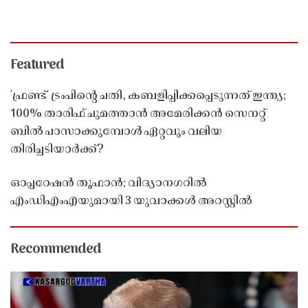
Featured
'ഫ്രണ്ട്' ട്രംപിന്റെ ചതി, കബളിപ്പിക്കപ്പെടുന്നത് ഇന്ത്യ;
100% താരിഫ് ചുമത്താൻ അമേരിക്കൻ സെനറ്റ്
ബിൽ പാസാക്കുമ്പോൾ ഏറ്റവും വലിയ
തിരിച്ചടിയാർക്ക്?
ഓപ്പറേഷൻ തൂഫാൻ; വിദ്യാനഗറിൽ
എംഡിഎംഎയുമായി 3 യുവാക്കൾ അറസ്റ്റിൽ
Recommended