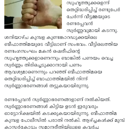
Election
Maha
സുഹൃത്തുക്കളെന്ന്
തെറ്റിദ്ധരിപ്പിച്ച് രണ്ടുപേര്‍
Shivarathri
International
ചേര്‍ന്ന് വീട്ടമ്മയുടെ
Women's
Anti-
രണ്ടരപ്പവന്‍
സ്വര്‍ണ്ണവുമായി കടന്നു.
Day
Drug
Attukal
ശനിയാഴ്ച കുമ്പള കുണ്ടങ്കാറഡുക്കയിലെ
Campaign
Pongala
Holi
ബീഫാത്തിമയുടെ വീട്ടിലാണ് സംഭവം. വീട്ടിലെത്തിയ
രണ്ടംഗസംഘം മകന്‍ ഷെരീഫിന്റെ
2025
2025
IPL
സുഹൃത്തുക്കളാണെന്നും ബാങ്കില്‍ പണയം വെച്ച
2025
Eid
സ്വര്‍ണ്ണം തിരിച്ചെടുക്കാനായി പണം
ആവശ്യമാണെന്നും പറഞ്ഞ് ബീഫാത്തിമയെ
Al-
Waqf
തെറ്റിദ്ധരിപ്പിച്ച് ബാഫാത്തിമയില്‍ നിന്ന്
Fitr
Bill
Vishu
സ്വര്‍ണ്ണാഭരണങ്ങള്‍ തട്ടുകയായിരുന്നു.
2025
Controversy
Festival
Good
രണ്ടരപ്പവന്‍ സ്വര്‍ണ്ണാഭരണങ്ങളാണ് നല്‍കിയത്.
2025
Friday
Easter
സ്വര്‍ണ്ണാഭരണങ്ങള്‍ കിട്ടിയ ഉടന്‍ ഇരുവരും
ഓട്ടോറിക്ഷയില്‍ കടക്കുകയായിരുന്നു. ബീഫാത്തിമ
Observance
Sunday
By-
കുമ്പള പോലീസില്‍ പരാതി നല്‍കി. ആഴ്ച്ചകള്‍ക്ക് മുമ്പ്
2025
2025
Election
Bihar
കാസര്‍കോട്ടും സമാനരീതിയിലുള്ള കവര്‍ച്ച