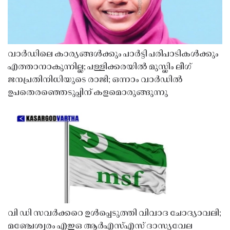
വാർഡിലെ കാര്യങ്ങൾക്കും പാർട്ടി പരിപാടികൾക്കും
എത്താനാകുന്നില്ല; പള്ളിക്കരയിൽ മുസ്ലിം ലീഗ്
ജനപ്രതിനിധിയുടെ രാജി; ഒന്നാം വാർഡിൽ
ഉപതെരഞ്ഞെടുപ്പിന് കളമൊരുങ്ങുന്നു
വി ഡി സവർക്കറെ ഉൾപ്പെടുത്തി വിവാദ ചോദ്യാവലി;
മഞ്ചേശ്വരം എഇഒ ആർഎസ്എസ് ദാസ്യവേല