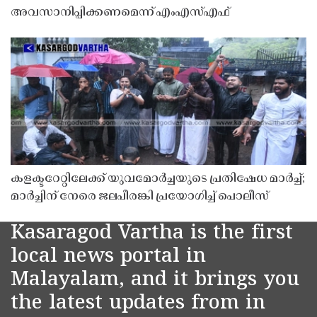
അവസാനിപ്പിക്കണമെന്ന് എംഎസ്എഫ്
കളക്ടറേറ്റിലേക്ക് യുവമോർച്ചയുടെ പ്രതിഷേധ മാർച്ച്;
മാർച്ചിന് നേരെ ജലപീരങ്കി പ്രയോഗിച്ച് പൊലീസ്
Kasaragod Vartha is the first
local news portal in
Malayalam, and it brings you
the latest updates from in