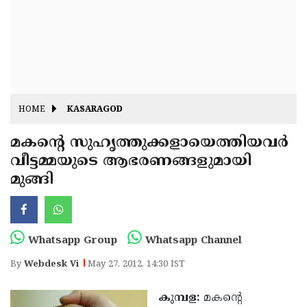
Fitr
May
Day
Eid
Al
Independence
Ad'ha
Day
Onam
HOME
KASARAGOD
J&K
State
മകന്റെ സുഹൃത്തുക്കളായെത്തിയവര്‍
Haryana
വീട്ടമ്മയുടെ ആഭരണങ്ങളുമായി
Assembly
State
Diwali
മുങ്ങി
Elections
Assembly
Christmas
Elections
New-
Year
Republic
Whatsapp Group
Whatsapp Channel
Day
Budget
By
Webdesk Vi
May 27, 2012, 14:30 IST
Delhi
കുമ്പള:
മകന്റെ