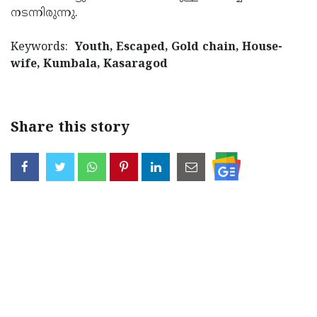
നടന്നിരുന്നു.
Updates
Assembly
Kerala
Polls
Local
Look
Keywords:
Youth, Escaped, Gold chain, House-
wife, Kumbala, Kasaragod
Body
Back
Election
2025
Share this story