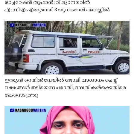
ഓപ്പറേഷൻ തൂഫാൻ; വിദ്യാനഗറിൽ
എംഡിഎംഎയുമായി 3 യുവാക്കൾ അറസ്റ്റിൽ
ഇന്ത്യൻ റെയിൽവേയിൽ ജോലി വാഗ്ദാനം ചെയ്ത്
ലക്ഷങ്ങൾ തട്ടിയെന്ന പരാതി; ദമ്പതികൾക്കെതിരെ
കേസെടുത്തു