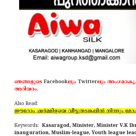
ഞങ്ങളുടെ
Facebook
ലും
Twitter
ലും അംഗമാകൂ.
അറിയാം.
Also Read:
ഈറോം ഷര്‍മ്മിളയെ വീട്ടുതടങ്കലില്‍ നിന്നും മോച
Keywords:
Kasaragod, Minister, Minister V.K I
inauguration, Muslim-league, Youth league lead