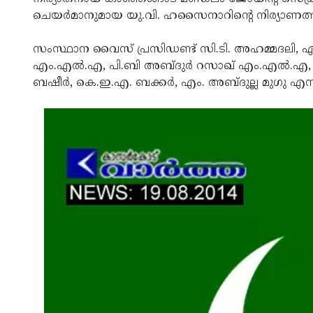
ചെയര്‍മാനുമായ യു.വി. ഹസൈനാറിന്റെ നിര്യാണത്
സംസ്ഥാന വൈസ് പ്രസിഡണ്ട് സി.ടി. അഹമ്മദലി, എ. അബ്
എം.എല്‍.എ, പി.ബി അബ്ദുര്‍ റസാഖ് എം.എല്‍.എ, എ
ബഷീര്‍, കെ.ഇ.എ. ബക്കര്‍, എം. അബ്ദുല്ല മുഗു എന്നിവ