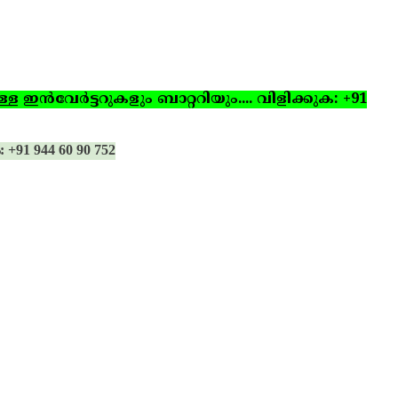
ഇന്‍വേര്‍ട്ടറുകളും ബാറ്ററിയും.... വിളിക്കുക: +91
: +91 944 60 90 752