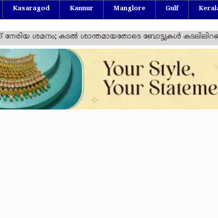
Kasaragod
Kannur
Manglore
Gulf
Keral