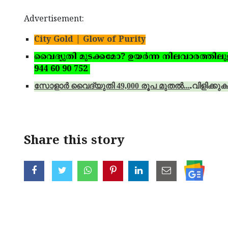
Advertisement:
City Gold | Glow of Purity
വൈദ്യുതി മുടക്കമോ? ഉയര്‍ന്ന നിലവാരത്തിലുള്ള 
944 60 90 752
സോളാര്‍ വൈദ്യുതി 49,000 രൂപ മുതല്‍...
.
വിളിക്കുക
Share this story