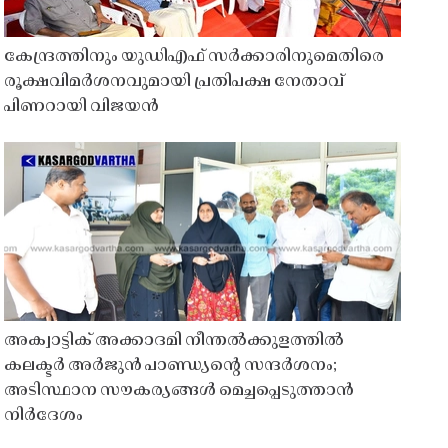
കേന്ദ്രത്തിനും യുഡിഎഫ് സർക്കാരിനുമെതിരെ
രൂക്ഷവിമർശനവുമായി പ്രതിപക്ഷ നേതാവ്
പിണറായി വിജയൻ
അക്വാട്ടിക് അക്കാദമി നീന്തൽക്കുളത്തിൽ
കലക്ടർ അർജുൻ പാണ്ഡ്യൻ്റെ സന്ദർശനം;
അടിസ്ഥാന സൗകര്യങ്ങൾ മെച്ചപ്പെടുത്താൻ
നിർദേശം