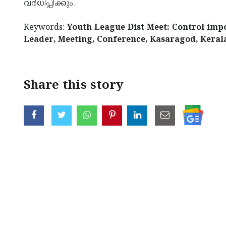
വര്‍­ധി­പ്പി­ക്കും.
Keywords:
Youth League Dist Meet: Control impo
Leader, Meeting, Conference, Kasaragod, Kera
Share this story