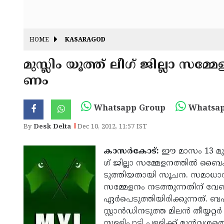
HOME
KASARAGOD
മുസ്ലിം യൂ­ത്ത് ലീ­ഗ് ജില്ലാ സ­മ്മേ
ണം
Whatsapp Group
Whatsap
By
Desk Delta
Dec 10, 2012, 11:57 IST
കാസര്‍­കോട്:
ഈ മാ­സം 13 മു­തല്
ഗ് ജില്ലാ സ­മ്മേ­ള­ന­ത്തി­ല്‍ ബൈ­
ടു­ത്തി­യ­താ­യി സൂചന. സ­മാ­ധാ­നാ
സ­മ്മേള­നം ന­ട­ത്തു­ന്ന­തി­ന് വേ­
ഏര്‍­പെ­ടു­ത്തി­യി­രി­ക്കു­ന്ന­ത്. 
സ്റ്റാന്‍­ഡി­ന­ടു­ത്ത മി­ലന്‍ തീ­യ്യ­റ്റ
നു­ള്ളി­പ്പാ­ടി പ­ള്ളി­ക്ക് മുന്‍­വ