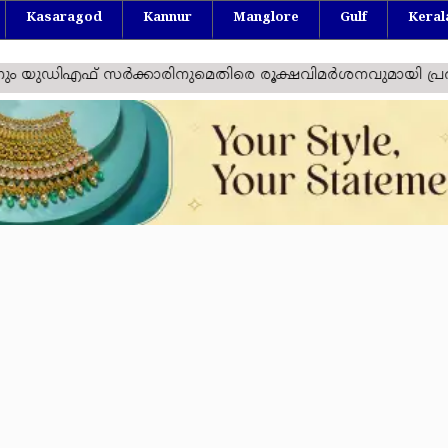
Kasaragod
Kannur
Manglore
Gulf
Keral