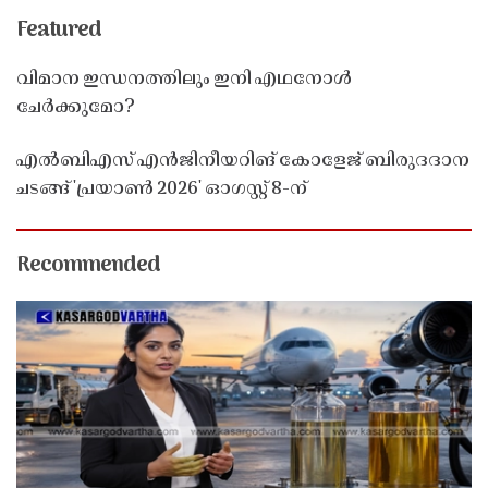
Featured
വിമാന ഇന്ധനത്തിലും ഇനി എഥനോൾ
ചേർക്കുമോ?
എൽബിഎസ് എൻജിനീയറിങ് കോളേജ് ബിരുദദാന
ചടങ്ങ് 'പ്രയാൺ 2026' ഓഗസ്റ്റ് 8-ന്
Recommended