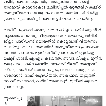
Election
മജീദ്, റഹ്മാന്‍, കുഞ്ഞിപ്പ അനുസ്മരണത്തിന്റെ
Maha
ഭാഗമായി കാസര്‍കോട് മുനിസിപ്പല്‍ യൂത്ത്‌ലീഗ് കമ്മിറ്റി
Shivarathri
International
അനുസ്മരണ സമ്മേളനം നടത്തി. മുസ്‌ലിം ലീഗ് ജില്ലാ
Women's
ട്രഷറര്‍ എ.അബ്ദുര്‍ റഹ്മാന്‍ ഉദ്ഘാടനം ചെയ്തു.
Anti-
Day
Drug
Attukal
ഖാലിദ് പച്ചക്കാട് അധ്യക്ഷത വഹിച്ചു. സഹീര്‍ ആസിഫ്
Campaign
Pongala
സ്വാഗതം പറഞ്ഞു. വിദ്യാഭ്യാസ സഹായം യൂത്ത്‌ലീഗ്
Holi
ജില്ലാ പ്രസിഡണ്ട് മൊയ്തീന്‍ കൊല്ലമ്പാടി വിതരണം
2025
2025
IPL
ചെയ്തു. ഹാഷിം അരിയില്‍ അനുസ്മരണ പ്രഭാഷണം
2025
നടത്തി. മണ്ഡലം മുസ്‌ലിംലീഗ് പ്രസിഡണ്ട് എല്‍.എ.
Eid
മഹ്മൂദ് ഹാജി, എ.എം. കടവത്ത്, അഡ്വ. വി.എം. മുനീര്‍,
Al-
Waqf
മമ്മു ചാല, ഹമീദ് ബെദിര, നൗഷാദ് മീലാദ്, അബ്ബാസ്
Fitr
Bill
ബീഗം, അഷ്‌റഫ് ഓതുന്നപുരം, റഹ്മാന്‍ തൊട്ട, എം.
Vishu
ഹസൈന്‍, റാഫി ഐഡിയല്‍, അഷ്ഫാഖ് തുരുത്തി,
2025
Controversy
Festival
Good
സഹദ് ബാങ്കോട്, റഫീഖ് അണങ്കൂര്‍, മുജീബ് തളങ്കര
2025
Friday
പ്രസംഗിച്ചു.
Easter
Observance
Sunday
By-
തൃക്കരിപ്പൂ
2025
2025
Election
ര്‍:
Bihar