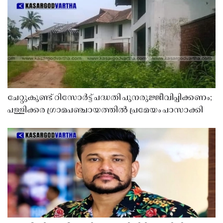
ചേറ്റുകുണ്ട് റിസോർട്ട് പദ്ധതി പുനരുജ്ജീവിപ്പിക്കണം;
പള്ളിക്കര ഗ്രാമപഞ്ചായത്തിൽ പ്രമേയം പാസാക്കി