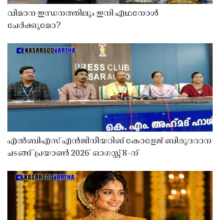
വിമാന ഇന്ധനത്തിലും ഇനി എഥനോൾ
ചേർക്കുമോ?
എൽബിഎസ് എൻജിനീയറിങ് കോളേജ് ബിരുദദാന
ചടങ്ങ് 'പ്രയാൺ 2026' ഓഗസ്റ്റ് 8-ന്