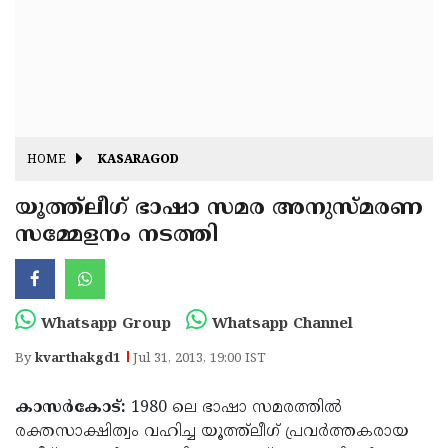
Fitr
May
Day
Eid
Al
Independence
Ad'ha
Day
Onam
HOME
KASARAGOD
J&K
State
യൂത്ത്‌ലീഗ് ഭാഷാ സമര അനുസ്മരണ
Haryana
സമ്മേളനം നടത്തി
Assembly
State
Diwali
Elections
Assembly
Christmas
Elections
New-
Whatsapp Group
Whatsapp Channel
Year
Republic
By
kvarthakgd1
Jul 31, 2013, 19:00 IST
Day
Budget
കാസര്‍കോട്:
1980 ലെ ഭാഷാ സമരത്തില്‍
Delhi
രക്തസാക്ഷിത്വം വഹിച്ച യൂത്ത്‌ലീഗ് പ്രവര്‍ത്തകരായ