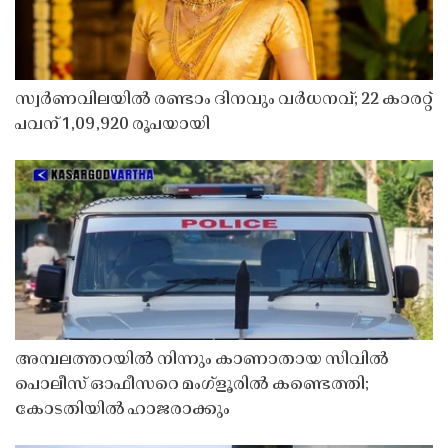
സ്വർണവിലയിൽ രണ്ടാം ദിനവും വർധനവ്; 22 കാരറ്റ്
പവന് 1,09,920 രൂപയായി
അമ്പലത്തറയിൽ നിന്നും കാണാതായ സിവിൽ
പൊലീസ് ഓഫീസറെ മംഗ്ളൂരിൽ കണ്ടെത്തി;
കോടതിയിൽ ഹാജരാക്കും