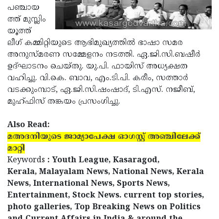
പഞ്ചായ
Updates
Assembly
Kerala
ത്ത് മുസ്ലിം
Polls
Local
യൂത്ത്
Look
ലീഗ് കമ്മിറ്റിയുടെ ആഭിമുഖ്യത്തില്‍ ഭാഷാ സമര
Body
Back
അനുസ്മരണ സമ്മേളനം നടത്തി. ഏ.ജി.സി.ബഷീര്‍
Election
2025
ഉദ്ഘാടനം ചെയ്തു. യു.പി. ഫായിസ് അധ്യക്ഷത
വഹിച്ചു. വി.കെ. ബാവ, എം.ടി.പി. കരീം, സത്താര്‍
വടക്കുംമ്പാട്, ഏ.ജി.സി.ഷംഷാദ്, ടി.എസ്. നജീബ്,
മുഹ്ഫിസ് തങ്കയം പ്രസംഗിച്ചു.
Also Read:
മഅദനിയുടെ ജാമ്യാപേക്ഷ ഓഗസ്റ്റ് അഞ്ചിലേക്ക്
മാറ്റി
Keywords
: Youth League, Kasaragod,
Kerala, Malayalam News, National News, Kerala
News, International News, Sports News,
Entertainment, Stock News. current top stories,
photo galleries, Top Breaking News on Politics