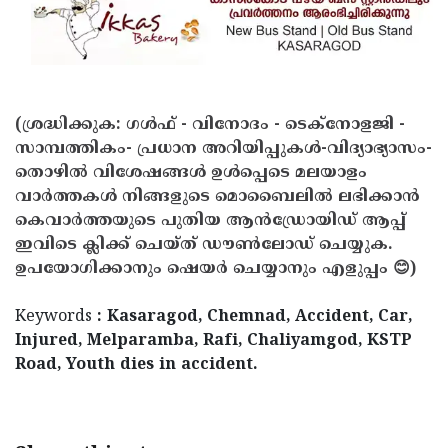
(ശ്രദ്ധിക്കുക: ഗൾഫ് - വിനോദം - ടെക്നോളജി -
സാമ്പത്തികം- പ്രധാന അറിയിപ്പുകൾ-വിദ്യാഭ്യാസം-
തൊഴിൽ വിശേഷങ്ങൾ ഉൾപ്പെടെ മലയാളം
വാർത്തകൾ നിങ്ങളുടെ മൊബൈലിൽ ലഭിക്കാൻ
കെവാർത്തയുടെ പുതിയ ആൻഡ്രോയിഡ് ആപ്പ്
ഇവിടെ ക്ലിക്ക് ചെയ്ത് ഡൗൺലോഡ് ചെയ്യുക.
ഉപയോഗിക്കാനും ഷെയർ ചെയ്യാനും എളുപ്പം 😊)
Keywords
: Kasaragod, Chemnad, Accident, Car,
Injured, Melparamba, Rafi, Chaliyamgod, KSTP
Road, Youth dies in accident.