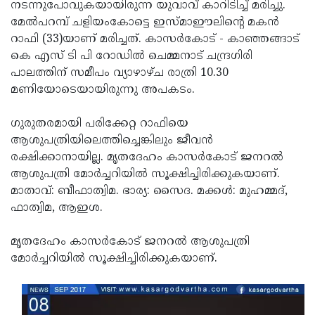
Election
നടന്നുപോവുകയായിരുന്ന യുവാവ് കാറിടിച്ച് മരിച്ചു.
Maha
മേല്‍പറമ്പ് ചളിയംകോട്ടെ ഇസ്മാഈലിന്റെ മകന്‍
Shivarathri
International
റാഫി (33)യാണ് മരിച്ചത്. കാസര്‍കോട് - കാഞ്ഞങ്ങാട്
Women's
കെ എസ് ടി പി റോഡില്‍ ചെമ്മനാട് ചന്ദ്രഗിരി
Anti-
പാലത്തിന് സമീപം വ്യാഴാഴ്ച രാത്രി 10.30
Day
Drug
Attukal
മണിയോടെയായിരുന്നു അപകടം.
Campaign
Pongala
Holi
ഗുരുതരമായി പരിക്കേറ്റ റാഫിയെ
2025
2025
IPL
ആശുപത്രിയിലെത്തിച്ചെങ്കിലും ജീവന്‍
2025
രക്ഷിക്കാനായില്ല. മൃതദേഹം കാസര്‍കോട് ജനറല്‍
Eid
ആശുപത്രി മോര്‍ച്ചറിയില്‍ സൂക്ഷിച്ചിരിക്കുകയാണ്.
Al-
Waqf
മാതാവ്: ബീഫാത്വിമ. ഭാര്യ: സൈദ. മക്കള്‍: മുഹമ്മദ്,
Fitr
Bill
ഫാത്വിമ, ആഇശ.
Vishu
2025
Controversy
Festival
Good
മൃതദേഹം കാസര്‍കോട് ജനറല്‍ ആശുപത്രി
2025
Friday
മോര്‍ച്ചറിയില്‍ സൂക്ഷിച്ചിരിക്കുകയാണ്.
Easter
Observance
Sunday
By-
2025
2025
Election
Bihar