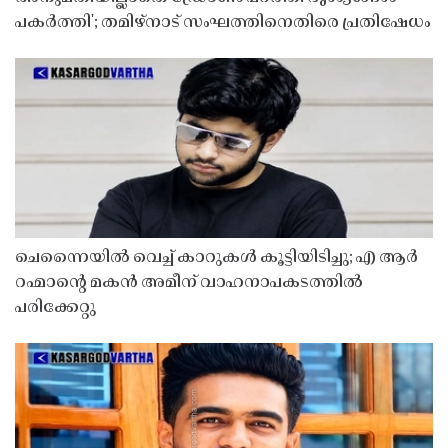
പകർത്തി'; തമിഴ്നാട് സംഘത്തിനെതിരെ പ്രതിഷേധം
ചെന്നൈയിൽ വെച്ച് കാറുകൾ കൂട്ടിയിടിച്ചു; എ ആർ
റഹ്മാൻ്റെ മകൻ അമീന് വാഹനാപകടത്തിൽ
പരിക്കേറ്റു