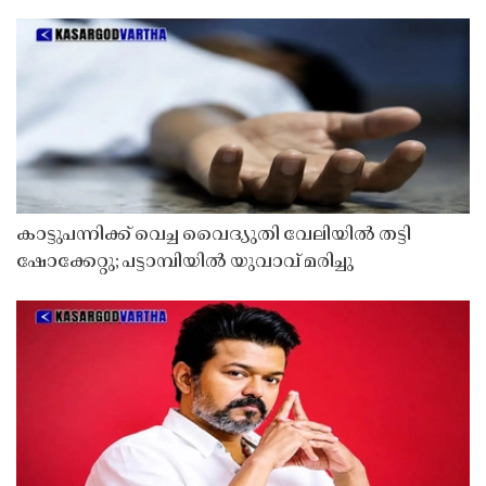
കാട്ടുപന്നിക്ക് വെച്ച വൈദ്യുതി വേലിയിൽ തട്ടി
ഷോക്കേറ്റു; പട്ടാമ്പിയിൽ യുവാവ് മരിച്ചു