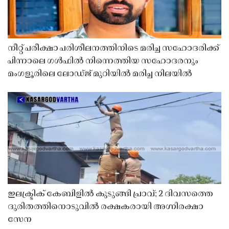
നീറ്റ് പരീക്ഷാ പരിശീലനത്തിനിടെ മരിച്ച സഹോദരിക്ക്
പിന്നാലെ ഗൾഫിൽ നിന്നെത്തിയ സഹോദരനും
മംഗളൂരിലെ ലോഡ്ജ് മുറിയിൽ മരിച്ച നിലയിൽ
ഇലക്ട്രിക് കേബിളിൽ കുടുങ്ങി പ്രാവ്; 2 ദിവസത്തെ
ദുരിതത്തിനൊടുവിൽ രക്ഷകരായി അഗ്നിരക്ഷാ
സേന