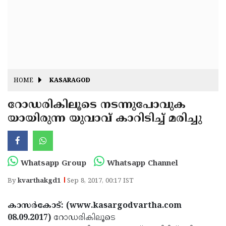
Fitr
May
Day
Eid
Al
Independence
Ad'ha
Day
Onam
HOME
KASARAGOD
J&K
State
റോഡരികിലൂടെ നടന്നുപോവുക
Haryana
യായിരുന്ന യുവാവ് കാറിടിച്ച് മരിച്ചു
Assembly
State
Diwali
Elections
Assembly
Christmas
Elections
New-
Whatsapp Group
Whatsapp Channel
Year
Republic
By
kvarthakgd1
Sep 8, 2017, 00:17 IST
Day
Budget
കാസര്‍കോട്: (www.kasargodvartha.com
Delhi
08.09.2017)
റോഡരികിലൂടെ