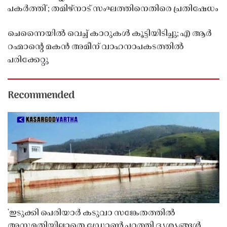
പകർത്തി'; തമിഴ്നാട് സംഘത്തിനെതിരെ പ്രതിഷേധം
ചെന്നൈയിൽ വെച്ച് കാറുകൾ കൂട്ടിയിടിച്ചു; എ ആർ
റഹ്മാൻ്റെ മകൻ അമീന് വാഹനാപകടത്തിൽ
പരിക്കേറ്റു
Recommended
'ഇടുക്കി പെരിയാർ കടുവാ സങ്കേതത്തിൽ
അനുമതിയില്ലാതെ ഡ്രോൺ പറത്തി ദൃശ്യങ്ങൾ