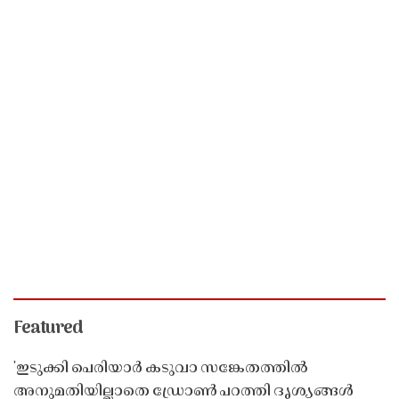
Featured
'ഇടുക്കി പെരിയാർ കടുവാ സങ്കേതത്തിൽ
അനുമതിയില്ലാതെ ഡ്രോൺ പറത്തി ദൃശ്യങ്ങൾ