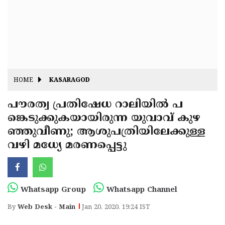
Fitr
May
Day
Eid
Al
Independence
Ad'ha
Day
Onam
HOME
KASARAGOD
J&K
State
പൗരത്വ പ്രതിഷേധ റാലിയില്‍ പ
Haryana
ങ്കെടുക്കുകയായിരുന്ന യുവാവ് കുഴ
Assembly
State
Diwali
ഞ്ഞുവീണു; ആശുപത്രിയിലേക്കുള്ള
Elections
Assembly
Christmas
വഴി മധ്യേ മരണപ്പെട്ടു
Elections
New-
Year
Republic
Whatsapp Group
Whatsapp Channel
Day
Budget
By
Web Desk - Main
Jan 20, 2020, 19:24 IST
Delhi