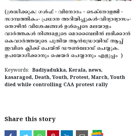
(ശ്രദ്ധിക്കുക: ഗൾഫ് - വിനോദം - ടെക്നോളജി -
സാമ്പത്തികം- പ്രധാന അറിയിപ്പുകൾ-വിദ്യാഭ്യാസം-
തൊഴിൽ വിശേഷങ്ങൾ ഉൾപ്പെടെ മലയാളം
വാർത്തകൾ നിങ്ങaളുടെ മൊബൈലിൽ ലഭിക്കാൻ
കെവാർത്തയുടെ പുതിയ ആൻഡ്രോയിഡ് ആപ്പ്
ഇവിടെ ക്ലിക്ക് ചെയ്ത് ഡൗൺലോഡ് ചെയ്യുക.
ഉപയോഗിക്കാനും ഷെയർ ചെയ്യാനും എളുപ്പം )
Keywords:
Badiyadukka, Kerala, news,
kasaragod, Death, Youth, Protest, March, Youth
died while controlling CAA protest rally
< !-
START disable copy paste -->
Share this story