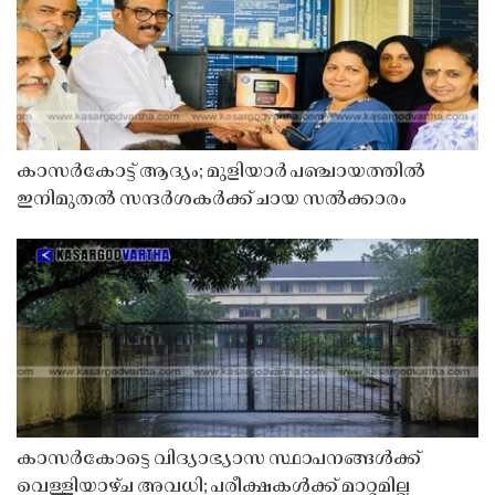
കാസർകോട്ട് ആദ്യം; മുളിയാർ പഞ്ചായത്തിൽ
ഇനിമുതൽ സന്ദർശകർക്ക് ചായ സൽക്കാരം
കാസർകോട്ടെ വിദ്യാഭ്യാസ സ്ഥാപനങ്ങൾക്ക്
വെള്ളിയാഴ്ച അവധി; പരീക്ഷകൾക്ക് മാറ്റമില്ല