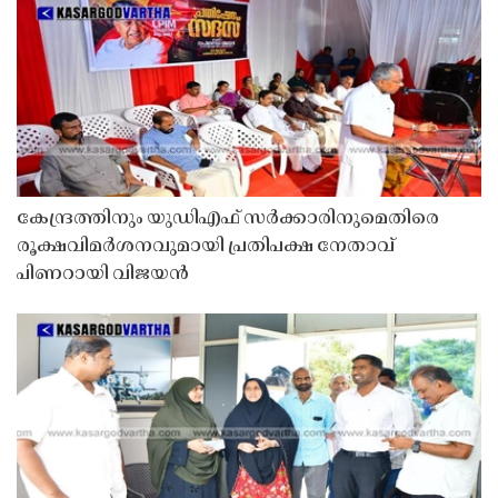
കേന്ദ്രത്തിനും യുഡിഎഫ് സർക്കാരിനുമെതിരെ
രൂക്ഷവിമർശനവുമായി പ്രതിപക്ഷ നേതാവ്
പിണറായി വിജയൻ