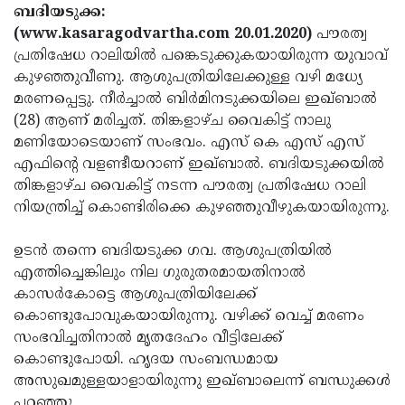
Election
Maha
ബദിയടുക്ക:
(www.kasaragodvartha.com 20.01.2020)
പൗരത്വ
Shivarathri
International
പ്രതിഷേധ റാലിയില്‍ പങ്കെടുക്കുകയായിരുന്ന യുവാവ്
Women's
Anti-
കുഴഞ്ഞുവീണു. ആശുപത്രിയിലേക്കുള്ള വഴി മധ്യേ
മരണപ്പെട്ടു. നീര്‍ച്ചാല്‍ ബിര്‍മിനടുക്കയിലെ ഇഖ്ബാല്‍
Day
Drug
Attukal
(28) ആണ് മരിച്ചത്. തിങ്കളാഴ്ച വൈകിട്ട് നാലു
Campaign
Pongala
Holi
മണിയോടെയാണ് സംഭവം. എസ് കെ എസ് എസ്
എഫിന്റെ വളണ്ടീയറാണ് ഇഖ്ബാല്‍. ബദിയടുക്കയില്‍
2025
2025
IPL
തിങ്കളാഴ്ച വൈകിട്ട് നടന്ന പൗരത്വ പ്രതിഷേധ റാലി
2025
Eid
നിയന്ത്രിച്ച് കൊണ്ടിരിക്കെ കുഴഞ്ഞുവീഴുകയായിരുന്നു.
Al-
Waqf
ഉടന്‍ തന്നെ ബദിയടുക്ക ഗവ. ആശുപത്രിയില്‍
Fitr
Bill
Vishu
എത്തിച്ചെങ്കിലും നില ഗുരുതരമായതിനാല്‍
കാസര്‍കോട്ടെ ആശുപത്രിയിലേക്ക്
2025
Controversy
Festival
Good
കൊണ്ടുപോവുകയായിരുന്നു. വഴിക്ക് വെച്ച് മരണം
2025
Friday
Easter
സംഭവിച്ചതിനാല്‍ മൃതദേഹം വീട്ടിലേക്ക്
കൊണ്ടുപോയി. ഹൃദയ സംബന്ധമായ
Observance
Sunday
By-
അസുഖമുള്ളയാളായിരുന്നു ഇഖ്ബാലെന്ന് ബന്ധുക്കള്‍
2025
2025
Election
Bihar
പറഞ്ഞു.