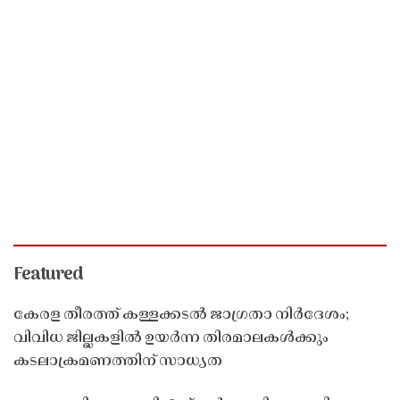
Featured
കേരള തീരത്ത് കള്ളക്കടൽ ജാഗ്രതാ നിർദേശം;
വിവിധ ജില്ലകളിൽ ഉയർന്ന തിരമാലകൾക്കും
കടലാക്രമണത്തിന് സാധ്യത