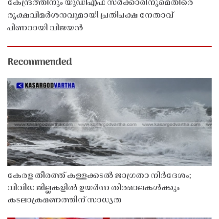
കേന്ദ്രത്തിനും യുഡിഎഫ് സർക്കാരിനുമെതിരെ
രൂക്ഷവിമർശനവുമായി പ്രതിപക്ഷ നേതാവ്
പിണറായി വിജയൻ
Recommended
കേരള തീരത്ത് കള്ളക്കടൽ ജാഗ്രതാ നിർദേശം;
വിവിധ ജില്ലകളിൽ ഉയർന്ന തിരമാലകൾക്കും
കടലാക്രമണത്തിന് സാധ്യത