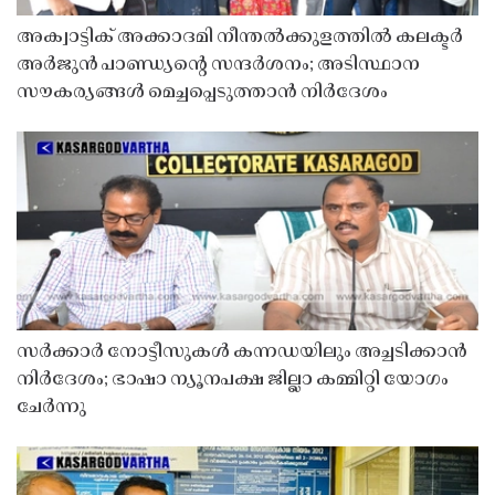
അക്വാട്ടിക് അക്കാദമി നീന്തൽക്കുളത്തിൽ കലക്ടർ
അർജുൻ പാണ്ഡ്യൻ്റെ സന്ദർശനം; അടിസ്ഥാന
സൗകര്യങ്ങൾ മെച്ചപ്പെടുത്താൻ നിർദേശം
സർക്കാർ നോട്ടീസുകൾ കന്നഡയിലും അച്ചടിക്കാൻ
നിർദേശം; ഭാഷാ ന്യൂനപക്ഷ ജില്ലാ കമ്മിറ്റി യോഗം
ചേർന്നു