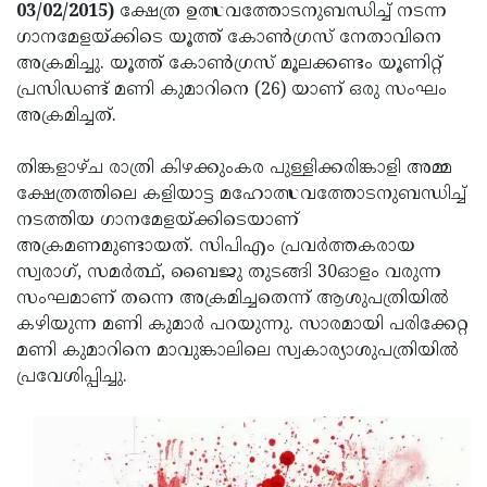
Election
Maha
03/02/2015)
ക്ഷേത്ര ഉത്സവത്തോടനുബന്ധിച്ച് നടന്ന
ഗാനമേളയ്ക്കിടെ യൂത്ത് കോണ്‍ഗ്രസ് നേതാവിനെ
Shivarathri
International
അക്രമിച്ചു. യൂത്ത് കോണ്‍ഗ്രസ് മൂലക്കണ്ടം യൂണിറ്റ്
Women's
Anti-
പ്രസിഡണ്ട് മണി കുമാറിനെ (26) യാണ് ഒരു സംഘം
അക്രമിച്ചത്.
Day
Drug
Attukal
Campaign
Pongala
Holi
തിങ്കളാഴ്ച രാത്രി കിഴക്കുംകര പുള്ളിക്കരിങ്കാളി അമ്മ
ക്ഷേത്രത്തിലെ കളിയാട്ട മഹോത്സവത്തോടനുബന്ധിച്ച്
2025
2025
IPL
നടത്തിയ ഗാനമേളയ്ക്കിടെയാണ്
2025
Eid
അക്രമണമുണ്ടായത്. സിപിഎം പ്രവര്‍ത്തകരായ
സ്വരാഗ്, സമര്‍ത്ഥ്, ബൈജു തുടങ്ങി 30ഓളം വരുന്ന
Al-
Waqf
സംഘമാണ് തന്നെ അക്രമിച്ചതെന്ന് ആശുപത്രിയില്‍
Fitr
Bill
Vishu
കഴിയുന്ന മണി കുമാര്‍ പറയുന്നു. സാരമായി പരിക്കേറ്റ
മണി കുമാറിനെ മാവുങ്കാലിലെ സ്വകാര്യാശുപത്രിയില്‍
2025
Controversy
Festival
Good
പ്രവേശിപ്പിച്ചു.
2025
Friday
Easter
Observance
Sunday
By-
2025
2025
Election
Bihar