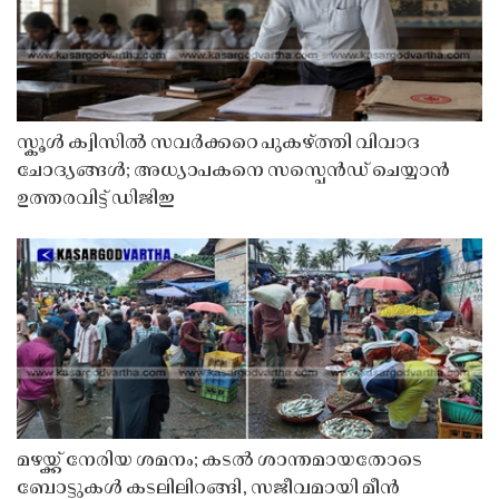
സ്കൂൾ ക്വിസിൽ സവർക്കറെ പുകഴ്ത്തി വിവാദ
ചോദ്യങ്ങൾ; അധ്യാപകനെ സസ്പെൻഡ് ചെയ്യാൻ
ഉത്തരവിട്ട് ഡിജിഇ
മഴയ്ക്ക് നേരിയ ശമനം; കടൽ ശാന്തമായതോടെ
ബോട്ടുകൾ കടലിലിറങ്ങി, സജീവമായി മീൻ