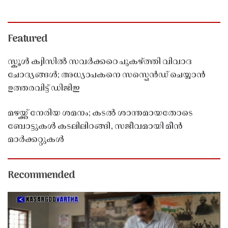
Featured
സ്കൂൾ ക്വിസിൽ സവർക്കറെ പുകഴ്ത്തി വിവാദ
ചോദ്യങ്ങൾ; അധ്യാപകനെ സസ്പെൻഡ് ചെയ്യാൻ
ഉത്തരവിട്ട് ഡിജിഇ
മഴയ്ക്ക് നേരിയ ശമനം; കടൽ ശാന്തമായതോടെ
ബോട്ടുകൾ കടലിലിറങ്ങി, സജീവമായി മീൻ
മാർക്കറ്റുകൾ
Recommended