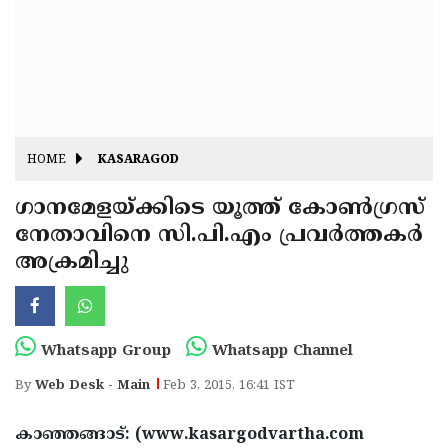
Fitr
May
Day
Eid
Al
Independence
Ad'ha
Day
Onam
HOME
KASARAGOD
J&K
State
ഗാനമേളയ്ക്കിടെ യൂത്ത് കോണ്‍ഗ്രസ്
Haryana
നേതാവിനെ സി.പി.എം പ്രവര്‍ത്തകര്‍
Assembly
State
Diwali
അക്രമിച്ചു
Elections
Assembly
Christmas
Elections
New-
Year
Republic
Whatsapp Group
Whatsapp Channel
Day
Budget
By
Web Desk - Main
Feb 3, 2015, 16:41 IST
Delhi
കാഞ്ഞങ്ങാട്: (www.kasargodvartha.com