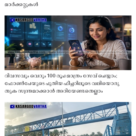
മാർക്കറ്റുകൾ
ദിവസവും വെറും 100 രൂപ മാത്രം സേവ് ചെയ്യാം;
ഫോൺപേയുടെ പുതിയ ഫീച്ചറിലൂടെ വലിയൊരു
തുക സ്വന്തമാക്കാൻ അറിയേണ്ടതെല്ലാം