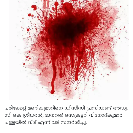
Updates
Assembly
Kerala
Polls
Local
Look
Body
Back
Election
2025
പരിക്കേറ്റ് മണികുമാറിനെ ഡിസിസി പ്രസിഡണ്ട് അഡ്വ.
സി കെ ശ്രീധരന്‍, ജനറല്‍ സെക്രട്ടറി വിനോദ്കുമാര്‍
പള്ളയില്‍ വീട് എന്നിവര്‍ സന്ദര്‍ശിച്ചു.