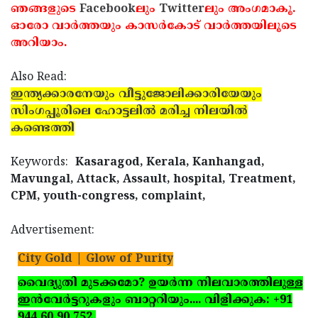
ഞങ്ങളുടെ
Facebook
ലും
Twitter
ലും അംഗമാകൂ.
ഓരോ വാര്‍ത്തയും കാസര്‍കോട് വാര്‍ത്തയിലൂടെ
അറിയാം.
Also Read:
ഇന്ത്യക്കാരനേയും വീട്ടുജോലിക്കാരിയേയും
സിംഗപ്പൂരിലെ ഹോട്ടലില്‍ മരിച്ച നിലയില്‍
കണ്ടെത്തി
Keywords:
Kasaragod, Kerala, Kanhangad,
Mavungal, Attack, Assault, hospital, Treatment,
CPM, youth-congress, complaint,
Advertisement:
City Gold | Glow of Purity
വൈദ്യുതി മുടക്കമോ? ഉയര്‍ന്ന നിലവാരത്തിലുള്ള
ഇന്‍വേര്‍ട്ടറുകളും ബാറ്ററിയും.... വിളിക്കുക: +91
944 60 90 752