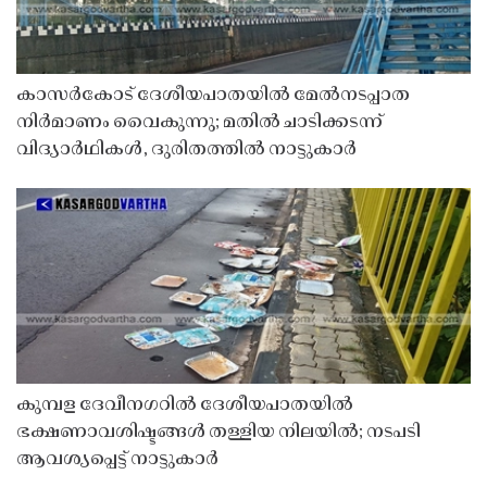
കാസർകോട് ദേശീയപാതയിൽ മേൽനടപ്പാത
നിർമാണം വൈകുന്നു; മതിൽ ചാടിക്കടന്ന്
വിദ്യാർഥികൾ, ദുരിതത്തിൽ നാട്ടുകാർ
കുമ്പള ദേവീനഗറിൽ ദേശീയപാതയിൽ
ഭക്ഷണാവശിഷ്ടങ്ങൾ തള്ളിയ നിലയിൽ; നടപടി
ആവശ്യപ്പെട്ട് നാട്ടുകാർ