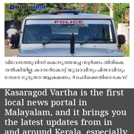
വിദേശത്തുനിന്ന് കൊടുത്തയച്ച സ്വർണം തിരികെ
നൽകിയില്ല; കാസർകോട്ട് യുവാവിനും പിതാവിനും
നേരെ ഗുരുതര ആക്രമണം; 4 പേർക്കെതിരെ കേസ്
Kasaragod Vartha is the first
local news portal in
Malayalam, and it brings you
the latest updates from in
and around Kerala, especially