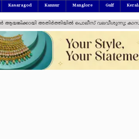
Kasaragod
Kannur
Manglore
Gulf
Keral