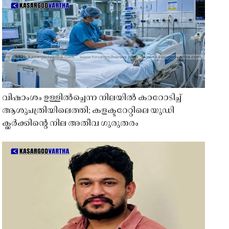
വിഷാംശം ഉള്ളിൽച്ചെന്ന നിലയിൽ കാറോടിച്ച്
ആശുപത്രിയിലെത്തി; കളക്ടറേറ്റിലെ യുഡി
ക്ലർക്കിൻ്റെ നില അതീവ ഗുരുതരം