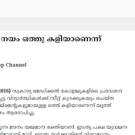
യാസ നയം ഒത്തു കളിയാണെന്ന്
p Channel
2016)
സ്വകാര്യ മെഡിക്കല്‍ കോളജുകളിലെ പ്രവേശന
ട്ട വിദ്യാര്‍ത്ഥികള്‍ക്ക് സീറ്റ് കുറക്കുകയും ചെയ്ത
േജ്‌മെന്റുകളുമായുള്ള ഒത്ത് കളിയാണെന്ന് യൂത്ത്
ോഗം ആരോപിച്ചു.
്ന മൗനം യജമാന ഭക്തിയാണ്. ഇടതു പക്ഷ യുവജന
മാരായി മാറി. ഇടതു സര്‍ക്കാരിന്റെ വിദ്യാഭ്യാസ