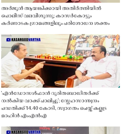
അർജുൻ ആയങ്കിക്കായി അതിർത്തിയിൽ
പൊലീസ് വലവീശുന്നു; കാസർകോട്ടും
കർണാടക ഗ്രാമങ്ങളിലും പരിശോധന ശക്തം
‘എൻഡോസൾഫാൻ ദുരിതബാധിതർക്ക്
നൽകിയ വാക്ക് പാലിച്ചു’; സ്നേഹസാന്ത്വനം
പദ്ധതിക്ക് 14.40 കോടി, സ്വാഗതം ചെയ്ത് കല്ലട്ര
മാഹിൻ എംഎൽഎ