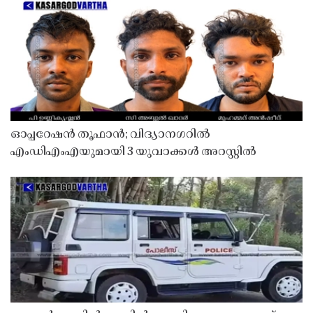
ഓപ്പറേഷൻ തൂഫാൻ; വിദ്യാനഗറിൽ
എംഡിഎംഎയുമായി 3 യുവാക്കൾ അറസ്റ്റിൽ