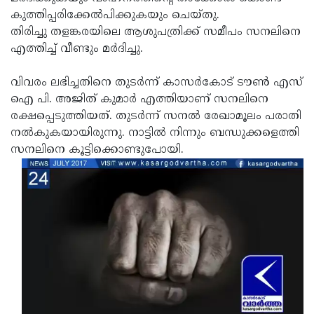
കുത്തിപ്പരിക്കേല്‍പിക്കുകയും ചെയ്തു.
Updates
Assembly
Kerala
തിരിച്ചു തളങ്കരയിലെ ആശുപത്രിക്ക് സമീപം സനലിനെ
Polls
Local
Look
എത്തിച്ച് വീണ്ടും മര്‍ദിച്ചു.
Body
Back
വിവരം ലഭിച്ചതിനെ തുടര്‍ന്ന് കാസര്‍കോട് ടൗണ്‍ എസ്
Election
2025
ഐ പി. അജിത് കുമാര്‍ എത്തിയാണ് സനലിനെ
രക്ഷപ്പെടുത്തിയത്. തുടര്‍ന്ന് സനല്‍ രേഖാമൂലം പരാതി
നല്‍കുകയായിരുന്നു. നാട്ടില്‍ നിന്നും ബന്ധുക്കളെത്തി
സനലിനെ കൂട്ടിക്കൊണ്ടുപോയി.