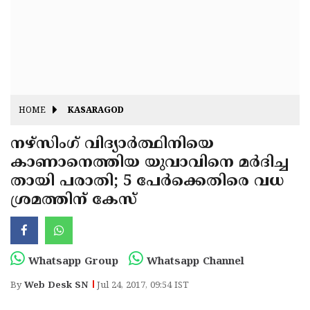
Fitr
May
Day
Eid
Al
Independence
Ad'ha
Day
Onam
HOME
KASARAGOD
J&K
State
നഴ്‌സിംഗ് വിദ്യാര്‍ത്ഥിനിയെ
Haryana
കാണാനെത്തിയ യുവാവിനെ മര്‍ദിച്ച
Assembly
State
Diwali
തായി പരാതി; 5 പേര്‍ക്കെതിരെ വധ
Elections
Assembly
Christmas
ശ്രമത്തിന് കേസ്
Elections
New-
Year
Republic
Whatsapp Group
Whatsapp Channel
Day
Budget
By
Web Desk SN
Jul 24, 2017, 09:54 IST
Delhi