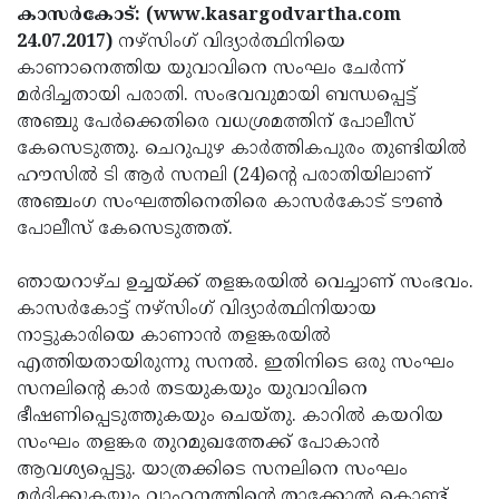
Election
Maha
കാസര്‍കോട്: (www.kasargodvartha.com
24.07.2017)
നഴ്‌സിംഗ് വിദ്യാര്‍ത്ഥിനിയെ
Shivarathri
International
കാണാനെത്തിയ യുവാവിനെ സംഘം ചേര്‍ന്ന്
Women's
Anti-
മര്‍ദിച്ചതായി പരാതി. സംഭവവുമായി ബന്ധപ്പെട്ട്
അഞ്ചു പേര്‍ക്കെതിരെ വധശ്രമത്തിന് പോലീസ്
Day
Drug
Attukal
കേസെടുത്തു. ചെറുപുഴ കാര്‍ത്തികപുരം തുണ്ടിയില്‍
Campaign
Pongala
Holi
ഹൗസില്‍ ടി ആര്‍ സനലി (24)ന്റെ പരാതിയിലാണ്
അഞ്ചംഗ സംഘത്തിനെതിരെ കാസര്‍കോട് ടൗണ്‍
2025
2025
IPL
പോലീസ് കേസെടുത്തത്.
2025
Eid
ഞായറാഴ്ച ഉച്ചയ്ക്ക് തളങ്കരയില്‍ വെച്ചാണ് സംഭവം.
Al-
Waqf
കാസര്‍കോട്ട് നഴ്‌സിംഗ് വിദ്യാര്‍ത്ഥിനിയായ
Fitr
Bill
Vishu
നാട്ടുകാരിയെ കാണാന്‍ തളങ്കരയില്‍
എത്തിയതായിരുന്നു സനല്‍. ഇതിനിടെ ഒരു സംഘം
2025
Controversy
Festival
Good
സനലിന്റെ കാര്‍ തടയുകയും യുവാവിനെ
2025
Friday
Easter
ഭീഷണിപ്പെടുത്തുകയും ചെയ്തു. കാറില്‍ കയറിയ
സംഘം തളങ്കര തുറമുഖത്തേക്ക് പോകാന്‍
Observance
Sunday
By-
ആവശ്യപ്പെട്ടു. യാത്രക്കിടെ സനലിനെ സംഘം
2025
2025
Election
Bihar
മര്‍ദിക്കുകയും വാഹനത്തിന്റെ താക്കോല്‍ കൊണ്ട്