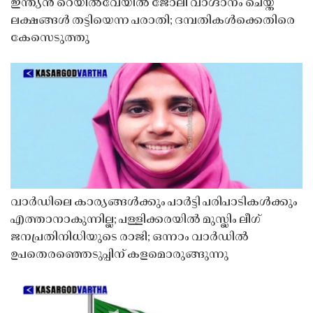
ഇന്ത്യൻ റെയിൽവേയിൽ ജോലി വാഗ്ദാനം ചെയ്ത്
ലക്ഷങ്ങൾ തട്ടിയെന്ന പരാതി; ദമ്പതികൾക്കെതിരെ
കേസെടുത്തു
വാർഡിലെ കാര്യങ്ങൾക്കും പാർട്ടി പരിപാടികൾക്കും
എത്താനാകുന്നില്ല; പള്ളിക്കരയിൽ മുസ്ലിം ലീഗ്
ജനപ്രതിനിധിയുടെ രാജി; ഒന്നാം വാർഡിൽ
ഉപതെരഞ്ഞെടുപ്പിന് കളമൊരുങ്ങുന്നു