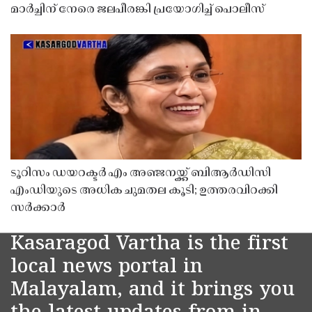
മാർച്ചിന് നേരെ ജലപീരങ്കി പ്രയോഗിച്ച് പൊലീസ്
ടൂറിസം ഡയറക്ടർ എം അഞ്ജനയ്ക്ക് ബിആർഡിസി
എംഡിയുടെ അധിക ചുമതല കൂടി; ഉത്തരവിറക്കി
സർക്കാർ
Kasaragod Vartha is the first
local news portal in
Malayalam, and it brings you