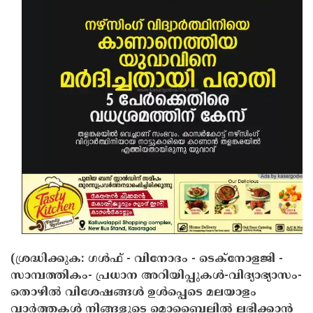
(ശ്രദ്ധിക്കുക: ഗൾഫ് - വിനോദം - ടെക്നോളജി -
സാമ്പത്തികം- പ്രധാന അറിയിപ്പുകൾ-വിദ്യാഭ്യാസം-
തൊഴിൽ വിശേഷങ്ങൾ ഉൾപ്പെടെ മലയാളം
വാർത്തകൾ നിങ്ങളുടെ മൊബൈലിൽ ലഭിക്കാൻ