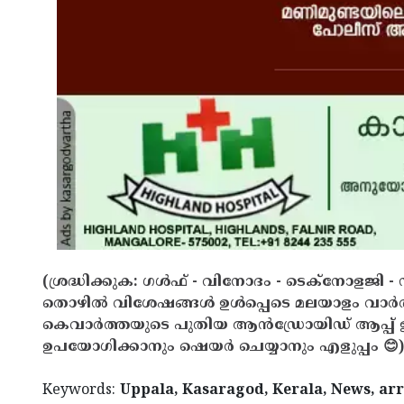
(ശ്രദ്ധിക്കുക: ഗൾഫ് - വിനോദം - ടെക്നോളജി - 
തൊഴിൽ വിശേഷങ്ങൾ ഉൾപ്പെടെ മലയാളം വാർ
കെവാർത്തയുടെ പുതിയ ആൻഡ്രോയിഡ് ആപ്പ് ഇവ
ഉപയോഗിക്കാനും ഷെയർ ചെയ്യാനും എളുപ്പം 😊)
Keywords:
Uppala, Kasaragod, Kerala, News, arre