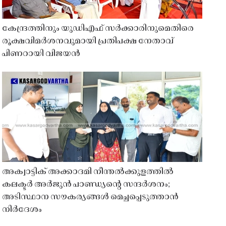
കേന്ദ്രത്തിനും യുഡിഎഫ് സർക്കാരിനുമെതിരെ
രൂക്ഷവിമർശനവുമായി പ്രതിപക്ഷ നേതാവ്
പിണറായി വിജയൻ
അക്വാട്ടിക് അക്കാദമി നീന്തൽക്കുളത്തിൽ
കലക്ടർ അർജുൻ പാണ്ഡ്യൻ്റെ സന്ദർശനം;
അടിസ്ഥാന സൗകര്യങ്ങൾ മെച്ചപ്പെടുത്താൻ
നിർദേശം