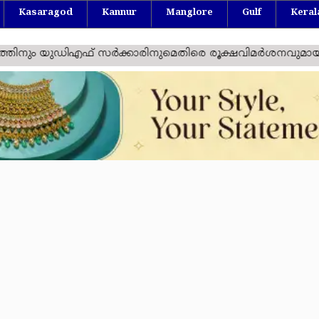
Kasaragod
Kannur
Manglore
Gulf
Keral