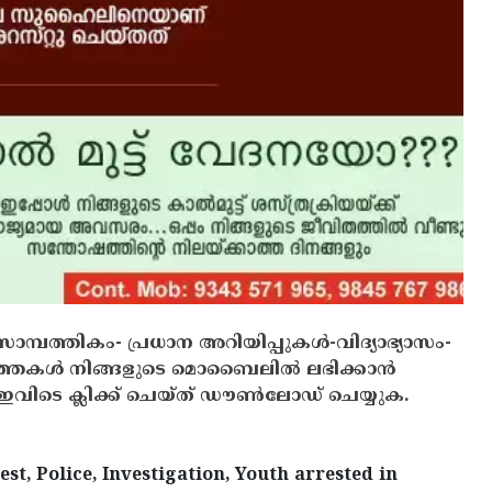
സാമ്പത്തികം- പ്രധാന അറിയിപ്പുകൾ-വിദ്യാഭ്യാസം-
ത്തകൾ നിങ്ങളുടെ മൊബൈലിൽ ലഭിക്കാൻ
ിടെ ക്ലിക്ക് ചെയ്ത് ഡൗൺലോഡ് ചെയ്യുക.
st, Police, Investigation, Youth arrested in