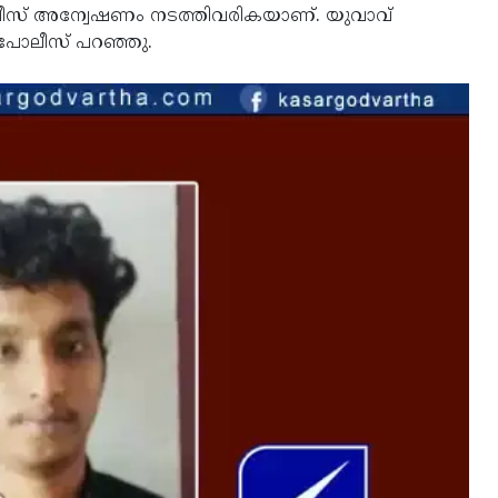
ലീസ് അന്വേഷണം നടത്തിവരികയാണ്. യുവാവ്
 പോലീസ് പറഞ്ഞു.