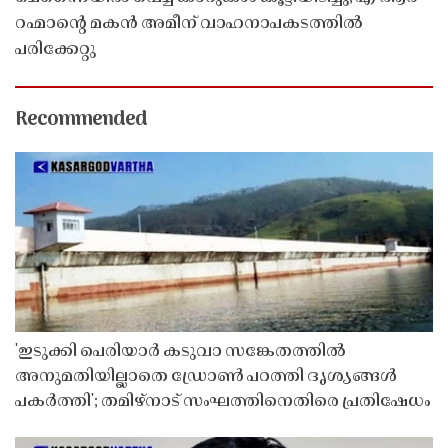
റഹ്മാൻ്റെ മകൻ അമീന് വാഹനാപകടത്തിൽ
പരിക്കേറ്റു
Recommended
'ഇടുക്കി പെരിയാർ കടുവാ സങ്കേതത്തിൽ
അനുമതിയില്ലാതെ ഡ്രോൺ പറത്തി ദൃശ്യങ്ങൾ
പകർത്തി'; തമിഴ്നാട് സംഘത്തിനെതിരെ പ്രതിഷേധം