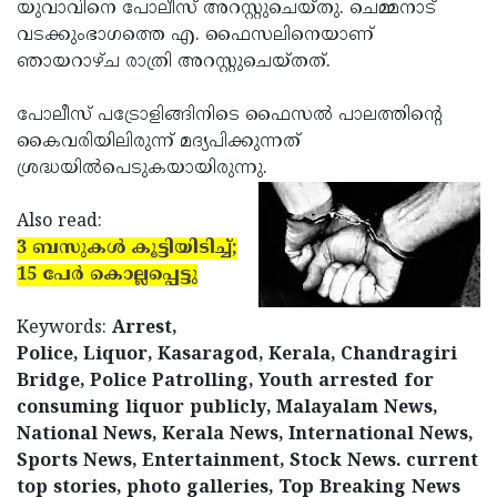
Election
യുവാവിനെ പോലീസ് അറസ്റ്റുചെയ്തു. ചെമ്മനാട്
Maha
വടക്കുംഭാഗത്തെ എ. ഫൈസലിനെയാണ്
Shivarathri
International
ഞായറാഴ്ച രാത്രി അറസ്റ്റുചെയ്തത്.
Women's
Anti-
പോലീസ് പട്രോളിങ്ങിനിടെ ഫൈസല്‍ പാലത്തിന്റെ
Day
Drug
Attukal
കൈവരിയിലിരുന്ന് മദ്യപിക്കുന്നത്
Campaign
Pongala
ശ്രദ്ധയില്‍പെടുകയായിരുന്നു.
Holi
2025
2025
IPL
Also read:
2025
3 ബസുകള്‍ കൂട്ടിയിടിച്ച്;
Eid
15 പേര്‍ കൊല്ലപ്പെട്ടു
Al-
Waqf
Fitr
Bill
Keywords:
Arrest,
Vishu
Police, Liquor, Kasaragod, Kerala, Chandragiri
2025
Controversy
Festival
Good
Bridge, Police Patrolling, Youth arrested for
2025
Friday
consuming liquor publicly, Malayalam News,
Easter
National News, Kerala News, International News,
Observance
Sunday
By-
Sports News, Entertainment, Stock News. current
2025
2025
Election
top stories, photo galleries, Top Breaking News
Bihar