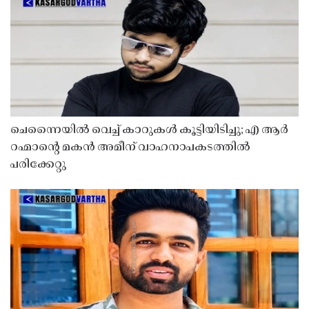
ചെന്നൈയിൽ വെച്ച് കാറുകൾ കൂട്ടിയിടിച്ചു; എ ആർ
റഹ്മാൻ്റെ മകൻ അമീന് വാഹനാപകടത്തിൽ
പരിക്കേറ്റു