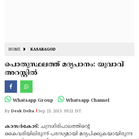
Fitr
May
Day
Eid
Al
Independence
Ad'ha
Day
Onam
HOME
KASARAGOD
J&K
State
പൊതുസ്ഥലത്ത് മദ്യപാനം: യുവാവ്
Haryana
അറസ്റ്റില്‍
Assembly
State
Diwali
Elections
Assembly
Christmas
Elections
New-
Whatsapp Group
Whatsapp Channel
Year
Republic
By
Desk Delta
Sep 23, 2013, 09:21 IST
Day
Budget
കാസര്‍കോട്:
ചന്ദ്രഗിരിപാലത്തിന്റെ
Delhi
കൈവരിയിലിരുന്ന് പരസ്യമായി മദ്യപിക്കുകയായിരുന്ന