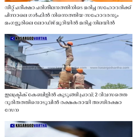
നീറ്റ് പരീക്ഷാ പരിശീലനത്തിനിടെ മരിച്ച സഹോദരിക്ക്
പിന്നാലെ ഗൾഫിൽ നിന്നെത്തിയ സഹോദരനും
മംഗളൂരിലെ ലോഡ്ജ് മുറിയിൽ മരിച്ച നിലയിൽ
ഇലക്ട്രിക് കേബിളിൽ കുടുങ്ങി പ്രാവ്; 2 ദിവസത്തെ
ദുരിതത്തിനൊടുവിൽ രക്ഷകരായി അഗ്നിരക്ഷാ
സേന