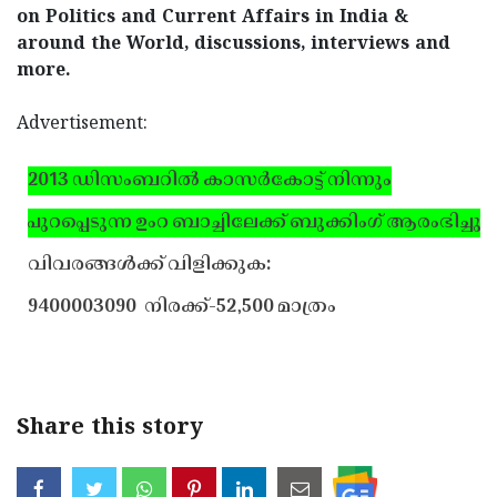
on Politics and Current Affairs in India &
Updates
Assembly
Kerala
around the World, discussions, interviews and
Polls
Local
more.
Look
Body
Back
Advertisement:
Election
2025
2013 ഡിസംബറില്‍ കാസര്‍കോട്ട് നിന്നും
പുറപ്പെടുന്ന ഉംറ ബാച്ചിലേക്ക് ബുക്കിംഗ് ആരംഭിച്ചു.
വിവരങ്ങള്‍ക്ക് വിളിക്കുക:
9400003090
നിരക്ക്-52,500 മാത്രം
Share this story