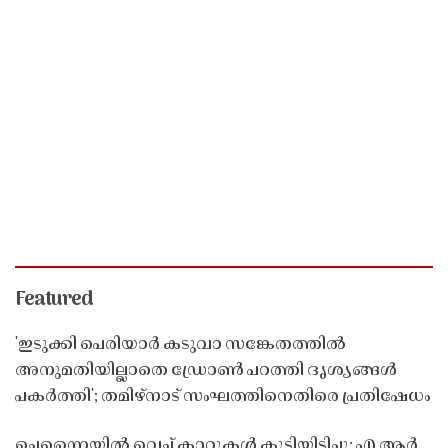
Featured
'ഇടുക്കി പെരിയാർ കടുവാ സങ്കേതത്തിൽ
അനുമതിയില്ലാതെ ഡ്രോൺ പറത്തി ദൃശ്യങ്ങൾ
പകർത്തി'; തമിഴ്നാട് സംഘത്തിനെതിരെ പ്രതിഷേധം
ചെന്നൈയിൽ വെച്ച് കാറുകൾ കൂട്ടിയിടിച്ചു; എ ആർ