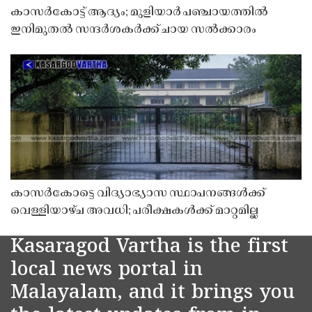
കാസർകോട്ട് ആദ്യം; മുളിയാർ പഞ്ചായത്തിൽ
ഇനിമുതൽ സന്ദർശകർക്ക് ചായ സൽക്കാരം
കാസർകോട്ടെ വിദ്യാഭ്യാസ സ്ഥാപനങ്ങൾക്ക്
വെള്ളിയാഴ്ച അവധി; പരീക്ഷകൾക്ക് മാറ്റമില്ല
Kasaragod Vartha is the first
local news portal in
Malayalam, and it brings you