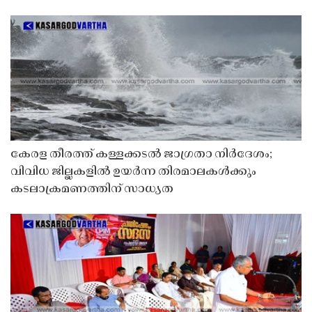
കേരള തീരത്ത് കള്ളക്കടൽ ജാഗ്രതാ നിർദേശം;
വിവിധ ജില്ലകളിൽ ഉയർന്ന തിരമാലകൾക്കും
കടലാക്രമണത്തിന് സാധ്യത