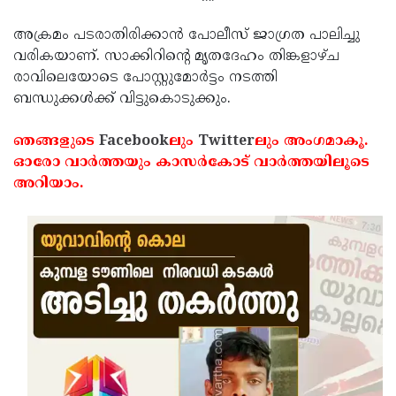
Updates
Assembly
Kerala
അക്രമം പടരാതിരിക്കാന്‍ പോലീസ് ജാഗ്രത പാലിച്ചു
Polls
Local
വരികയാണ്. സാക്കിറിന്റെ മൃതദേഹം തിങ്കളാഴ്ച
Look
രാവിലെയോടെ പോസ്റ്റുമോര്‍ട്ടം നടത്തി
Body
Back
ബന്ധുക്കള്‍ക്ക് വിട്ടുകൊടുക്കും.
Election
2025
ഞങ്ങളുടെ
Facebook
ലും
Twitter
ലും അംഗമാകൂ.
ഓരോ വാര്‍ത്തയും കാസര്‍കോട് വാര്‍ത്തയിലൂടെ
അറിയാം.