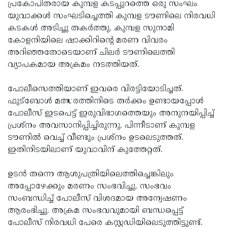
Election
പ്രകോപിതരായ കുമ്പള കടപ്പുറത്തെ ഒരു സംഘം
Maha
യുവാക്കള്‍ സംഘടിച്ചെത്തി കുമ്പള ടൗണിലെ നിരവധി
Shivarathri
International
കടകള്‍ അടിച്ചു തകര്‍ത്തു. കുമ്പള സുനാമി
Women's
കോളനിയിലെ ഷാക്കിറിന്റെ മരണ വിവരം
Anti-
അറിഞ്ഞതോടെയാണ് ചിലര്‍ ടൗണിലെത്തി
Day
Drug
Attukal
വ്യാപകമായ അക്രമം നടത്തിയത്.
Campaign
Pongala
Holi
പോലീസെത്തിയാണ് ഇവരെ വിരട്ടിയോടിച്ചത്.
2025
2025
IPL
ഫുട്‌ബോള്‍ മത്സരത്തിനിടെ തര്‍ക്കം ഉണ്ടായപ്പോള്‍
2025
പോലീസ് ഇടപെട്ട് ഇരുവിഭാഗത്തെയും അനുനയിപ്പിച്ച്
Eid
പ്രശ്‌നം അവസാനിപ്പിച്ചിരുന്നു. പിന്നീടാണ് കുമ്പള
Al-
Waqf
ടൗണില്‍ വെച്ച് വീണ്ടും പ്രശ്‌നം ഉടലെടുത്തത്.
Fitr
Bill
ഇതിനിടയിലാണ് യുവാവിന് കുത്തേറ്റത്.
Vishu
2025
Controversy
Festival
Good
ഉടന്‍ തന്നെ ആശുപത്രിയിലെത്തിച്ചെങ്കിലും
2025
Friday
അപ്പോഴേക്കും മരണം സംഭവിച്ചു. സംഭവം
Easter
സംബന്ധിച്ച് പോലീസ് വിശദമായ അന്വേഷണം
Observance
Sunday
By-
ആരംഭിച്ചു. അക്രമ സംഭവവുമായി ബന്ധപ്പെട്ട്
2025
2025
Election
പോലീസ് നിരവധി പേരെ കസ്റ്റഡിയിലെടുത്തിട്ടുണ്ട്.
Bihar