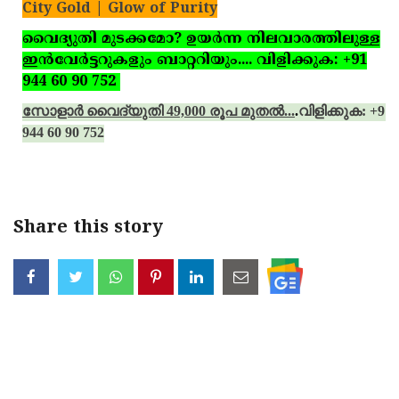
City Gold | Glow of Purity
വൈദ്യുതി മുടക്കമോ? ഉയര്‍ന്ന നിലവാരത്തിലുള്ള
ഇന്‍വേര്‍ട്ടറുകളും ബാറ്ററിയും.... വിളിക്കുക: +91
944 60 90 752
സോളാര്‍ വൈദ്യുതി 49,000 രൂപ മുതല്‍...
.
വിളിക്കുക: +91
944 60 90 752
Share this story