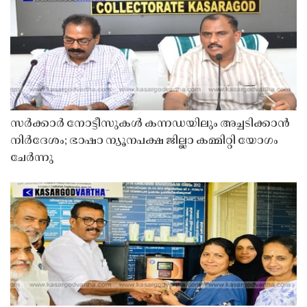
സർക്കാർ നോട്ടീസുകൾ കന്നഡയിലും അച്ചടിക്കാൻ
നിർദേശം; ഭാഷാ ന്യൂനപക്ഷ ജില്ലാ കമ്മിറ്റി യോഗം
ചേർന്നു