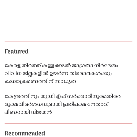
Featured
കേരള തീരത്ത് കള്ളക്കടൽ ജാഗ്രതാ നിർദേശം;
വിവിധ ജില്ലകളിൽ ഉയർന്ന തിരമാലകൾക്കും
കടലാക്രമണത്തിന് സാധ്യത
കേന്ദ്രത്തിനും യുഡിഎഫ് സർക്കാരിനുമെതിരെ
രൂക്ഷവിമർശനവുമായി പ്രതിപക്ഷ നേതാവ്
പിണറായി വിജയൻ
Recommended