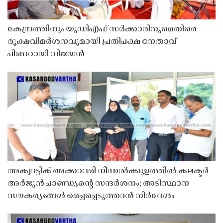
കേന്ദ്രത്തിനും യുഡിഎഫ് സർക്കാരിനുമെതിരെ
രൂക്ഷവിമർശനവുമായി പ്രതിപക്ഷ നേതാവ്
പിണറായി വിജയൻ
അക്വാട്ടിക് അക്കാദമി നീന്തൽക്കുളത്തിൽ കലക്ടർ
അർജുൻ പാണ്ഡ്യൻ്റെ സന്ദർശനം; അടിസ്ഥാന
സൗകര്യങ്ങൾ മെച്ചപ്പെടുത്താൻ നിർദേശം