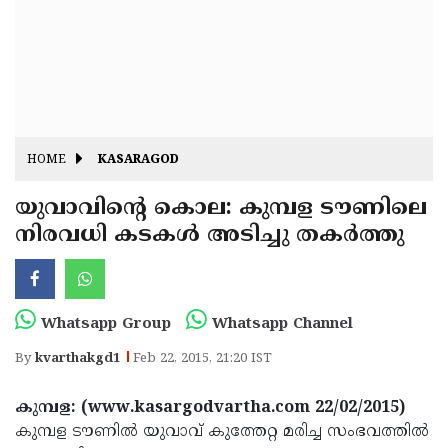
Fitr
May
Day
Eid
Al
Independence
Ad'ha
Day
Onam
HOME
KASARAGOD
J&K
State
യുവാവിന്റെ കൊല: കുമ്പള ടൗണിലെ
Haryana
നിരവധി കടകള്‍ അടിച്ചു തകര്‍ത്തു
Assembly
State
Diwali
Elections
Assembly
Christmas
Elections
New-
Whatsapp Group
Whatsapp Channel
Year
Republic
By
kvarthakgd1
Feb 22, 2015, 21:20 IST
Day
Budget
കുമ്പള: (www.kasargodvartha.com 22/02/2015)
Delhi
കുമ്പള ടൗണില്‍ യുവാവ് കുത്തേറ്റ മരിച്ച സംഭവത്തില്‍