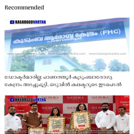
Recommended
ഡോക്ടർമാരില്ല; പാണത്തൂർ കുടുംബാരോഗ്യ
കേന്ദ്രം അടച്ചുപൂട്ടി, ഒടുവിൽ കലക്ടറുടെ ഇടപെടൽ