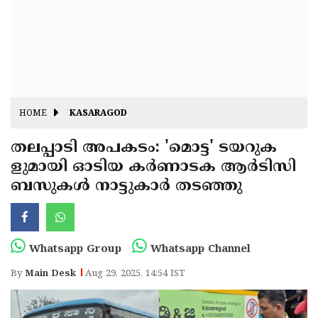
Fitr
May
Day
Eid
Al
Independence
Ad'ha
Day
Onam
HOME
KASARAGOD
J&K
State
തലപ്പാടി അപകടം: 'മൊട്ട' ടയറുക
Haryana
ളുമായി ഓടിയ കർണാടക ആർടിസി
Assembly
State
Diwali
ബസുകൾ നാട്ടുകാർ തടഞ്ഞു
Elections
Assembly
Christmas
Elections
New-
Year
Republic
Whatsapp Group
Whatsapp Channel
Day
Budget
By
Main Desk
Aug 29, 2025, 14:54 IST
Delhi