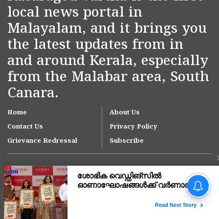
local news portal in
Malayalam, and it brings you
the latest updates from in
and around Kerala, especially
from the Malabar area, South
Canara.
Home
About Us
Contact Us
Privacy Policy
Grievance Redressal
Subscribe
വിദേശത്തുനിന്ന്
കൊടുത്തയച്ച സ്വർണം
തിരികെ നൽകിയില്ല;
കാസർകോട്ട് യുവാവിനും
Copyright © 2007-
2026
Kasargodvartha
പിതാവിനും നേരെ ഗുരുതര