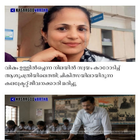
വിഷം ഉള്ളിൽച്ചെന്ന നിലയിൽ സ്വയം കാറോടിച്ച്
ആശുപത്രിയിലെത്തി; ചികിത്സയിലായിരുന്ന
കലക്ട്രേറ്റ് ജീവനക്കാരി മരിച്ചു