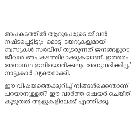
അപകടത്തിൽ ആറുപേരുടെ ജീവൻ
നഷ്ടപ്പെട്ടിട്ടും 'മൊട്ട' ടയറുകളുമായി
ബസുകൾ സർവീസ് തുടരുന്നത് ജനങ്ങളുടെ
ജീവൻ അപകടത്തിലാക്കുകയാണ്. ഇത്തരം
അനാസ്ഥ ഇനിയൊരിക്കലും അനുവദിക്കില്ല,’
നാട്ടുകാർ വ്യക്തമാക്കി.
ഈ വിഷയത്തെക്കുറിച്ച് നിങ്ങൾക്കെന്താണ്
പറയാനുള്ളത്? ഈ വാർത്ത ഷെയർ ചെയ്ത്
കൂടുതൽ ആളുകളിലേക്ക് എത്തിക്കൂ.