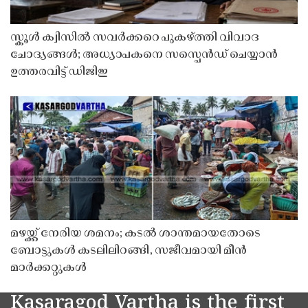
സ്കൂൾ ക്വിസിൽ സവർക്കറെ പുകഴ്ത്തി വിവാദ
ചോദ്യങ്ങൾ; അധ്യാപകനെ സസ്പെൻഡ് ചെയ്യാൻ
ഉത്തരവിട്ട് ഡിജിഇ
മഴയ്ക്ക് നേരിയ ശമനം; കടൽ ശാന്തമായതോടെ
ബോട്ടുകൾ കടലിലിറങ്ങി, സജീവമായി മീൻ
മാർക്കറ്റുകൾ
Kasaragod Vartha is the first