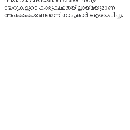
അപകടമുണ്ടായത്. അമിതവേഗവും
ടയറുകളുടെ കാര്യക്ഷമതയില്ലായ്മയുമാണ്
അപകടകാരണമെന്ന് നാട്ടുകാർ ആരോപിച്ചു.