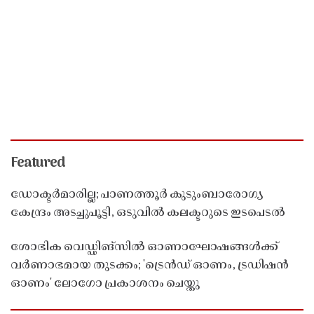
Featured
ഡോക്ടർമാരില്ല; പാണത്തൂർ കുടുംബാരോഗ്യ
കേന്ദ്രം അടച്ചുപൂട്ടി, ഒടുവിൽ കലക്ടറുടെ ഇടപെടൽ
ശോഭിക വെഡ്ഡിങ്സിൽ ഓണാഘോഷങ്ങൾക്ക്
വർണാഭമായ തുടക്കം; 'ട്രെൻഡ് ഓണം, ട്രഡിഷൻ
ഓണം' ലോഗോ പ്രകാശനം ചെയ്തു