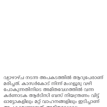
വ്യാഴാഴ്ച നടന്ന അപകടത്തിൽ ആറുപേരാണ്
മരിച്ചത്. കാസർകോട് നിന്ന് മംഗളൂരു വഴി
പോകുന്നതിനിടെ അമിതവേഗത്തിൽ വന്ന
കർണാടക ആർടിസി ബസ് നിയന്ത്രണം വിട്ട്
ഓട്ടോകളിലും മറ്റ് വാഹനങ്ങളിലും ഇടിച്ചാണ്