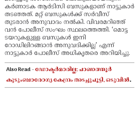
കർണാടക ആർടിസി ബസുകളാണ് നാട്ടുകാർ
തടഞ്ഞത്. മറ്റ് ബസുകൾക്ക് സർവീസ്
തുടരാൻ അനുവാദം നൽകി. വിവരമറിഞ്ഞ്
വൻ പോലീസ് സംഘം സ്ഥലത്തെത്തി. ‘മൊട്ട
ടയറുകളുള്ള ബസുകൾ ഇനി
റോഡിലിറങ്ങാൻ അനുവദിക്കില്ല’ എന്ന്
നാട്ടുകാർ പോലീസ് അധികൃതരെ അറിയിച്ചു.
Also Read -
ഡോക്ടർമാരില്ല; പാണത്തൂർ
കുടുംബാരോഗ്യ കേന്ദ്രം അടച്ചുപൂട്ടി, ഒടുവിൽ
കലക്ടറുടെ ഇടപെടൽ