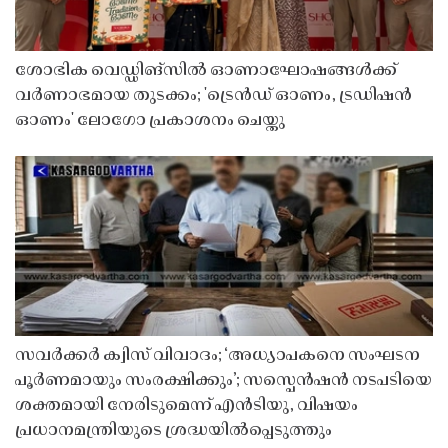
ശോഭിക വെഡ്ഡിങ്സിൽ ഓണാഘോഷങ്ങൾക്ക്
വർണാഭമായ തുടക്കം; 'ട്രെൻഡ് ഓണം, ട്രഡിഷൻ
ഓണം' ലോഗോ പ്രകാശനം ചെയ്തു
സവർക്കർ ക്വിസ് വിവാദം; ‘അധ്യാപകനെ സംഘടന
പൂർണമായും സംരക്ഷിക്കും’; സസ്പെൻഷൻ നടപടിയെ
ശക്തമായി നേരിടുമെന്ന് എൻടിയു, വിഷയം
പ്രധാനമന്ത്രിയുടെ ശ്രദ്ധയിൽപ്പെടുത്തും