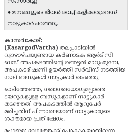
സംസാരിച്ചു.
Updates
Assembly
Kerala
● ജനങ്ങളുടെ ജീവൻ വെച്ച് കളിക്കരുതെന്ന്
Polls
Local
Look
നാട്ടുകാർ പറഞ്ഞു.
Body
Back
Election
2025
കാസർകോട്:
(KasargodVartha)
തലപ്പാടിയിൽ
വ്യാഴാഴ്ചയുണ്ടായ കർണാടക ആർടിസി
ബസ് അപകടത്തിന്റെ ഞെട്ടൽ മാറുംമുമ്പേ,
അപകടഭീഷണി ഉയർത്തി സർവീസ് നടത്തിയ
നാല് ബസുകൾ നാട്ടുകാർ തടഞ്ഞു.
ഓടിത്തേഞ്ഞ, ഗതാഗതയോഗ്യമല്ലാത്ത
ടയറുകളുള്ള ബസുകളാണ് നാട്ടുകാർ
തടഞ്ഞത്. അപകടത്തിൽ ആറുപേർ
മരിച്ചതിന് പിന്നാലെയാണ് നാട്ടുകാരുടെ
ശക്തമായ പ്രതിഷേധം.
മംഗളൂരു ഭാഗത്തേക്ക് പോകുകയായിരുന്ന