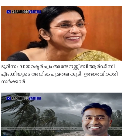
ടൂറിസം ഡയറക്ടർ എം അഞ്ജനയ്ക്ക് ബിആർഡിസി
എംഡിയുടെ അധിക ചുമതല കൂടി; ഉത്തരവിറക്കി
സർക്കാർ