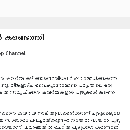
്‍ ക­ണ്ടെത്തി
p Channel
്‍ ഷവര്‍മ്മ കഴി­ക്കാ­നെ­ത്തി­യ­വര്‍ ഷവര്‍മ്മ­യ്ക്ക­കത്ത്
ന്നു. തി­ങ്ക­ളാഴ്ച വൈകു­ന്നേ­ര­മാണ് പര­പ്പ­യിലെ ഒരു
കിയ നാലു ചിക്കന്‍ ഷവര്‍മ്മ­ക­ളില്‍ പുഴു­ക്കള്‍ കണ്ടെ­
ക്കാന്‍ കയ­റിയ നാല് യുവാ­ക്കള്‍ക്കാണ് പുഴു­ക്ക­ളുള്ള
മ്മ സ്വാദോടെ ചവ­ച്ച­ര­യ്ക്കു­ന്ന­തി­നി­ട­യില്‍ വായില്‍ പുഴു
ടെ­യാണ് ഷവര്‍മ്മ­യില്‍ ചെറിയ പുഴു­ക്കള്‍ കണ്ടെ­ത്തി­