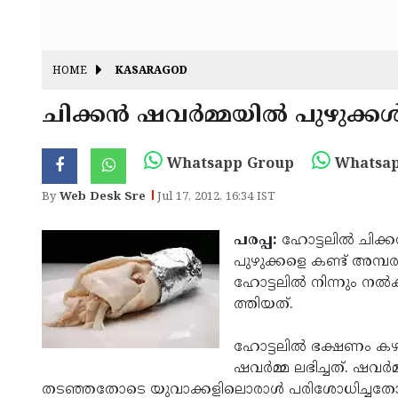
HOME
KASARAGOD
ചിക്കന്‍ ഷവര്‍മ്മ­യില്‍ പുഴു­ക്കള
Whatsapp Group
Whatsap
By
Web Desk Sre
Jul 17, 2012, 16:34 IST
പരപ്പ:
ഹോട്ട­ലില്‍ ചിക്കന
പുഴു­ക്കളെ കണ്ട് അമ്പ­ര­
ഹോട്ട­ലില്‍ നിന്നും നല്‍
ത്തി­യ­ത്.
ഹോട്ട­ലില്‍ ഭക്ഷണം കഴി­
ഷവര്‍മ്മ ലഭി­ച്ച­ത്. ഷവര്‍
തട­ഞ്ഞ­തോടെ യുവാ­ക്ക­ളി­ലൊ­രാള്‍ പരി­ശോ­ധി­ച്ച­തോ­