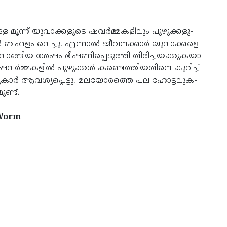
മൂന്ന് യുവാ­ക്ക­ളുടെ ഷവര്‍മ്മ­ക­ളിലും പുഴു­ക്ക­ളു­
‍ ബഹളം വെച്ചു. എന്നാല്‍ ജീവ­ന­ക്കാര്‍ യുവാ­ക്കളെ
 വാങ്ങിയ ശേഷം ഭീഷ­ണി­പ്പെ­ടുത്തി തിരി­ച്ച­യ­ക്കു­ക­യാ­
. ഷവര്‍മ്മ­ക­ളില്‍ പുഴു­ക്കള്‍ കണ്ടെ­ത്തിയതിനെ കുറിച്ച്
ാര്‍ ആവ­ശ്യ­പ്പെ­ട്ടു. മല­യോ­രത്തെ പല ഹോട്ട­ലു­ക­
ണ്ട്.
, Worm