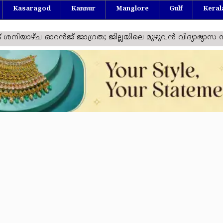
Kasaragod
Kannur
Manglore
Gulf
Keral