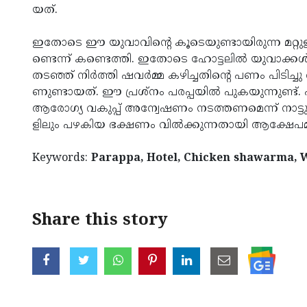
യ­ത്.
ഇതോടെ ഈ യുവാ­വിന്റെ കൂടെ­യു­ണ്ടാ­യി­രുന്ന മറ്റുള്ള 
ണ്ടെന്ന് കണ്ടെ­ത്തി. ഇതോടെ ഹോട്ട­ലില്‍ യുവാ­ക്കള്
തടഞ്ഞ് നിര്‍ത്തി ഷവര്‍മ്മ കഴി­ച്ച­തിന്റെ പണം പിടിച്ചു
ണു­ണ്ടാ­യ­ത്. ഈ പ്രശ്‌നം പര­പ്പ­യില്‍ പുക­യു­ന്നു­ണ്ട്
ആരോഗ്യ വകുപ്പ് അന്വേ­ഷണം നട­ത്ത­ണ­മെന്ന് നാട്ടു­ക
ളിലും പഴ­കിയ ഭക്ഷണം വില്‍ക്കു­ന്ന­തായി ആക്ഷേ­പ­മു­
Keywords:
Parappa, Hotel, Chicken shawarma
Share this story