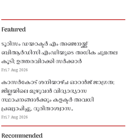
Featured
ടൂറിസം ഡയറക്ടർ എം അഞ്ജനയ്ക്ക്
ബിആർഡിസി എംഡിയുടെ അധിക ചുമതല
കൂടി; ഉത്തരവിറക്കി സർക്കാർ
Fri,7 Aug 2026
കാസർകോട് ശനിയാഴ്ച ഓറൻജ് ജാഗ്രത;
ജില്ലയിലെ മുഴുവൻ വിദ്യാഭ്യാസ
സ്ഥാപനങ്ങൾക്കും കളക്ടർ അവധി
പ്രഖ്യാപിച്ചു, ദുരിതാശ്വാസ
പ്രവർത്തനങ്ങൾക്ക് സജ്ജമാകാൻ നിർദേശം
Fri,7 Aug 2026
Recommended