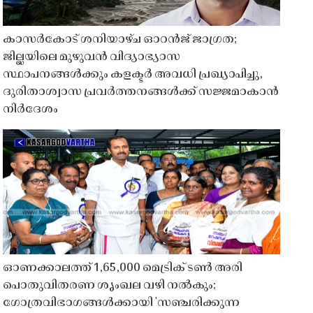
കാസർകോട് ശനിയാഴ്ച ഓറൻജ് ജാഗ്രത;
ജില്ലയിലെ മുഴുവൻ വിദ്യാഭ്യാസ
സ്ഥാപനങ്ങൾക്കും കളക്ടർ അവധി പ്രഖ്യാപിച്ചു,
ദുരിതാശ്വാസ പ്രവർത്തനങ്ങൾക്ക് സജ്ജമാകാൻ
നിർദേശം
ഓണക്കാലത്ത് 1,65,000 മെട്രിക് ടൺ അരി
പൊതുവിതരണ ശൃംഖല വഴി നൽകും;
ഗോത്രവിഭാഗങ്ങൾക്കായി 'സഞ്ചരിക്കുന്ന