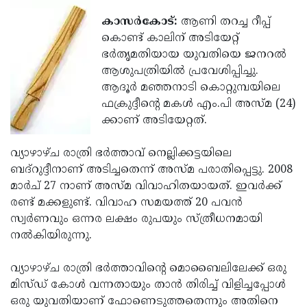
Election
Maha
കാസര്‍കോട്:
ആണി തറച്ച റീപ്പ്
Shivarathri
International
കൊണ്ട് കാലിന് അടിയേറ്റ്
Women's
ഭര്‍തൃമതിയായ യുവതിയെ ജനറല്‍
Anti-
ആശുപത്രിയില്‍ പ്രവേശിപ്പിച്ചു.
Day
Drug
Attukal
ആദൂര്‍ മഞ്ഞനാടി കൊറ്റുമ്പയിലെ
Campaign
Pongala
ഫക്രുദ്ദീന്റെ മകള്‍ എം.പി അസ്മ (24)
Holi
ക്കാണ് അടിയേറ്റത്.
2025
2025
IPL
2025
വ്യാഴാഴ്ച രാത്രി ഭര്‍ത്താവ് നെല്ലിക്കട്ടയിലെ
Eid
ബദ്‌റുദ്ദീനാണ് അടിച്ചതെന്ന് അസ്മ പരാതിപ്പെട്ടു. 2008
Al-
Waqf
മാര്‍ച് 27 നാണ് അസ്മ വിവാഹിതയായത്. ഇവര്‍ക്ക്
Fitr
Bill
രണ്ട് മക്കളുണ്ട്. വിവാഹ സമയത്ത് 20 പവന്‍
Vishu
സ്വര്‍ണവും ഒന്നര ലക്ഷം രുപയും സ്ത്രീധനമായി
2025
Controversy
Festival
Good
നല്‍കിയിരുന്നു.
2025
Friday
Easter
വ്യാഴാഴ്ച രാത്രി ഭര്‍ത്താവിന്റെ മൊബൈലിലേക്ക് ഒരു
Observance
Sunday
By-
മിസ്ഡ് കോള്‍ വന്നതായും താന്‍ തിരിച്ച് വിളിച്ചപ്പോള്‍
2025
2025
Election
ഒരു യുവതിയാണ് ഫോണെടുത്തതെന്നും അതിനെ
Bihar