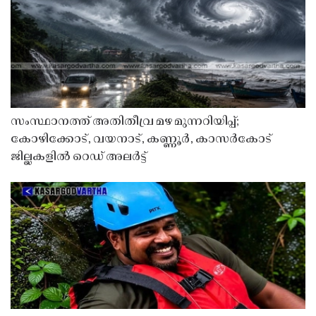
സംസ്ഥാനത്ത് അതിതീവ്ര മഴ മുന്നറിയിപ്പ്;
കോഴിക്കോട്, വയനാട്, കണ്ണൂർ, കാസർകോട്
ജില്ലകളിൽ റെഡ് അലർട്ട്