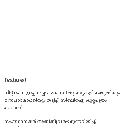
Featured
നീറ്റ് ചോദ്യച്ചോർച്ച: കടലാസ് തുണ്ടുകളിലെഴുതിയും
മനഃപാഠമാക്കിയും തട്ടിപ്പ്; സിബിഐ കുറ്റപത്രം
പുറത്ത്
സംസ്ഥാനത്ത് അതിതീവ്ര മഴ മുന്നറിയിപ്പ്;