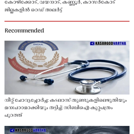
കോഴിക്കോട്, വയനാട്, കണ്ണൂർ, കാസർകോട്
ജില്ലകളിൽ റെഡ് അലർട്ട്
Recommended
നീറ്റ് ചോദ്യച്ചോർച്ച: കടലാസ് തുണ്ടുകളിലെഴുതിയും
മനഃപാഠമാക്കിയും തട്ടിപ്പ്; സിബിഐ കുറ്റപത്രം
പുറത്ത്