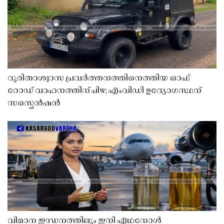
ദുരിതാശ്വാസ പ്രവർത്തനത്തിനെത്തിയ ഓഫ്
റോഡ് വാഹനത്തിന് പിഴ; എംവിഡി ഉദ്യോഗസ്ഥന്
സസ്പെൻഷൻ
വിമാന ഇന്ധനത്തിലും ഇനി എഥനോൾ