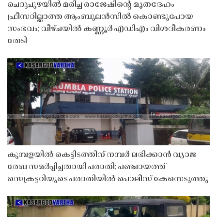
ചെറുപുഴയിൽ മരിച്ച രാജേഷിൻ്റെ മൃതദേഹം
ഫ്രീസറില്ലാത്ത ആംബുലൻസിൽ കൊണ്ടുപോയ
സംഭവം; വീഴ്ചയിൽ കണ്ണൂർ എഡിഎം വിശദീകരണം
തേടി
കുമ്പളയിൽ കെട്ടിടത്തിന് നമ്പർ ലഭിക്കാൻ വ്യാജ
രേഖ സമർപ്പിച്ചതായി പരാതി; പഞ്ചായത്ത്
സെക്രട്ടറിയുടെ പരാതിയിൽ പൊലീസ് കേസെടുത്തു