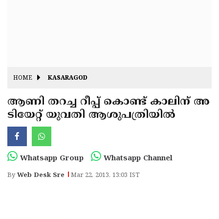
Fitr
May
Day
Eid
Al
Independence
Ad'ha
Day
Onam
HOME
KASARAGOD
J&K
State
ആണി തറച്ച റീപ്പ് കൊണ്ട് കാലിന് അ
Haryana
ടിയേറ്റ് യുവതി ആശുപത്രിയില്‍
Assembly
State
Diwali
Elections
Assembly
Christmas
Elections
New-
Whatsapp Group
Whatsapp Channel
Year
Republic
By
Web Desk Sre
Mar 22, 2013, 13:03 IST
Day
Budget
Delhi