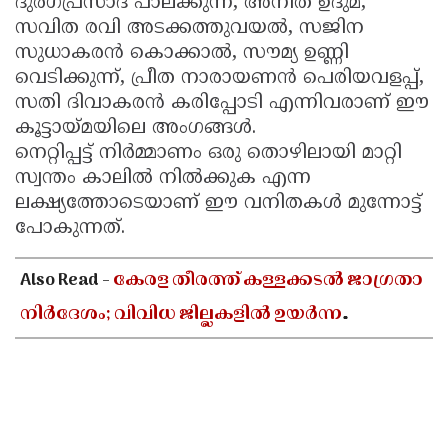
ദുർഗപ്രസാദ് പാലക്കുന്ന്, അനിത ഉദുമ,
സവിത രവി അടക്കത്തുവയൽ, സജിന
സുധാകരൻ കൊക്കാൽ, സൗമ്യ ഉണ്ണി
വെടിക്കുന്ന്, പ്രീത നാരായണൻ പെരിയവളപ്പ്,
സതി ദിവാകരൻ കരിപ്പോടി എന്നിവരാണ് ഈ
കൂട്ടായ്മയിലെ അംഗങ്ങൾ.
നെറ്റിപ്പട്ട് നിർമ്മാണം ഒരു തൊഴിലായി മാറ്റി
സ്വന്തം കാലിൽ നിൽക്കുക എന്ന
ലക്ഷ്യത്തോടെയാണ് ഈ വനിതകൾ മുന്നോട്ട്
പോകുന്നത്.
Also Read -
കേരള തീരത്ത് കള്ളക്കടൽ ജാഗ്രതാ
നിർദേശം; വിവിധ ജില്ലകളിൽ ഉയർന്ന
തിരമാലകൾക്കും കടലാക്രമണത്തിന്
സാധ്യത