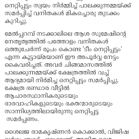
നെറ്റിപ്പട്ടം സ്വയം നിർമ്മിച്ച് പാലക്കുന്നമ്മയ്ക്ക്
Updates
Assembly
Kerala
സമർപ്പിച്ച് വനിതകൾ മികച്ചൊരു തുടക്കം
Polls
Local
Look
കുറിച്ചു.
Body
Back
മേൽപ്പറമ്പ് നടക്കാലിലെ ആശ സുമേഷിന്റെ
Election
2025
നേതൃത്വത്തിൽ പത്തോളം വനിതകൾ
ഒത്തുചേർന്ന് രൂപം കൊണ്ട 'ടീം നെറ്റിപ്പട്ടം'
എന്ന കൂട്ടായ്മയാണ് ഈ അപൂർവ്വ നേട്ടം
കൈവരിച്ചത്. അവർ ചിങ്ങമാസത്തിൽ
പാലക്കുന്നമ്മയ്ക്ക് ക്ഷേത്രത്തിൽ വച്ച്
ആദ്യമായി നിർമിച്ച നെറ്റിപ്പട്ടം സമർപ്പിച്ചു.
ക്ഷേത്ര ഭണ്ഡാര വീട്ടിൽ
ആചാരസ്ഥാനികരുടെയും
ഭാരവാഹികളുടെയും ഭക്തന്മാരുടെയും
സാന്നിധ്യത്തിലായിരുന്നു നെറ്റിപ്പട്ട
സമർപ്പണം.
ശൈലജ രാമകൃഷ്ണൻ കൊക്കാൽ, വിജിഷ