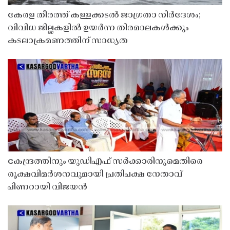
കേരള തീരത്ത് കള്ളക്കടൽ ജാഗ്രതാ നിർദേശം;
വിവിധ ജില്ലകളിൽ ഉയർന്ന തിരമാലകൾക്കും
കടലാക്രമണത്തിന് സാധ്യത
കേന്ദ്രത്തിനും യുഡിഎഫ് സർക്കാരിനുമെതിരെ
രൂക്ഷവിമർശനവുമായി പ്രതിപക്ഷ നേതാവ്
പിണറായി വിജയൻ