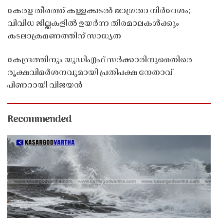
കേരള തീരത്ത് കള്ളക്കടൽ ജാഗ്രതാ നിർദേശം;
വിവിധ ജില്ലകളിൽ ഉയർന്ന തിരമാലകൾക്കും
കടലാക്രമണത്തിന് സാധ്യത
കേന്ദ്രത്തിനും യുഡിഎഫ് സർക്കാരിനുമെതിരെ
രൂക്ഷവിമർശനവുമായി പ്രതിപക്ഷ നേതാവ്
പിണറായി വിജയൻ
Recommended