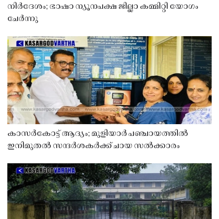
നിർദേശം; ഭാഷാ ന്യൂനപക്ഷ ജില്ലാ കമ്മിറ്റി യോഗം
ചേർന്നു
കാസർകോട്ട് ആദ്യം; മുളിയാർ പഞ്ചായത്തിൽ
ഇനിമുതൽ സന്ദർശകർക്ക് ചായ സൽക്കാരം