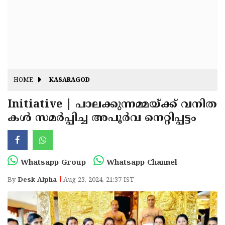
Fitr
May
Day
Eid
Al
Independence
Ad'ha
Day
Onam
HOME
KASARAGOD
J&K
State
Initiative | പാലക്കുന്നമ്മയ്ക്ക് വനിത
Haryana
കൾ സമർപ്പിച്ച അപൂർവ നെറ്റിപ്പട്ടം
Assembly
State
Diwali
Elections
Assembly
Christmas
Elections
New-
Whatsapp Group
Whatsapp Channel
Year
Republic
By
Desk Alpha
Aug 23, 2024, 21:37 IST
Day
Budget
Delhi