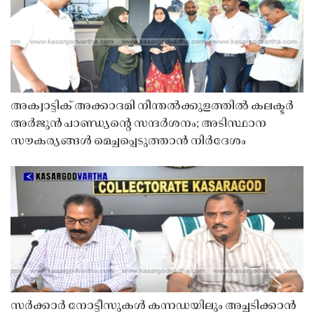
അക്വാട്ടിക് അക്കാദമി നീന്തൽക്കുളത്തിൽ കലക്ടർ
അർജുൻ പാണ്ഡ്യൻ്റെ സന്ദർശനം; അടിസ്ഥാന
സൗകര്യങ്ങൾ മെച്ചപ്പെടുത്താൻ നിർദേശം
സർക്കാർ നോട്ടീസുകൾ കന്നഡയിലും അച്ചടിക്കാൻ