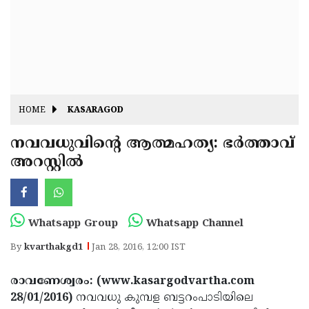
Fitr
May
Day
Eid
Al
Independence
Ad'ha
Day
Onam
HOME
KASARAGOD
J&K
State
നവവധുവിന്റെ ആത്മഹത്യ: ഭര്‍ത്താവ്
Haryana
അറസ്റ്റില്‍
Assembly
State
Diwali
Elections
Assembly
Christmas
Elections
New-
Whatsapp Group
Whatsapp Channel
Year
Republic
By
kvarthakgd1
Jan 28, 2016, 12:00 IST
Day
Budget
രാവണേശ്വരം: (www.kasargodvartha.com
Delhi
28/01/2016)
നവവധു കുമ്പള ബട്ടറംപാടിയിലെ