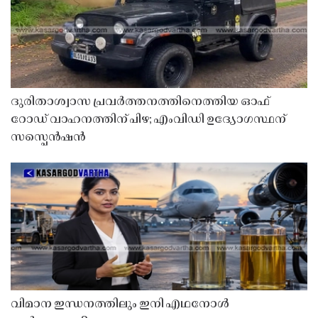
ദുരിതാശ്വാസ പ്രവർത്തനത്തിനെത്തിയ ഓഫ്
റോഡ് വാഹനത്തിന് പിഴ; എംവിഡി ഉദ്യോഗസ്ഥന്
സസ്പെൻഷൻ
വിമാന ഇന്ധനത്തിലും ഇനി എഥനോൾ