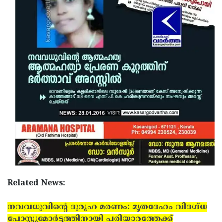
Related News:
നവവധുവിന്റെ ദുരൂഹ മരണം: മൃതദേഹം വിദഗ്ദ്ധ
പോസ്റ്റുമോര്‍ട്ടത്തിനായി പരിയാരത്തേക്ക്