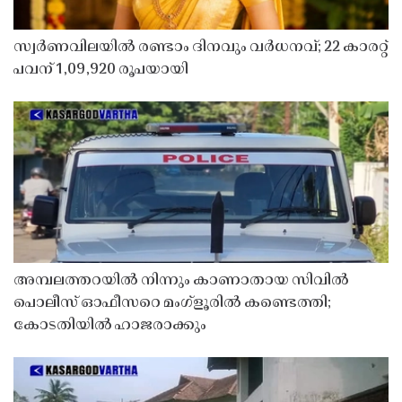
സ്വർണവിലയിൽ രണ്ടാം ദിനവും വർധനവ്; 22 കാരറ്റ്
പവന് 1,09,920 രൂപയായി
അമ്പലത്തറയിൽ നിന്നും കാണാതായ സിവിൽ
പൊലീസ് ഓഫീസറെ മംഗ്ളൂരിൽ കണ്ടെത്തി;
കോടതിയിൽ ഹാജരാക്കും