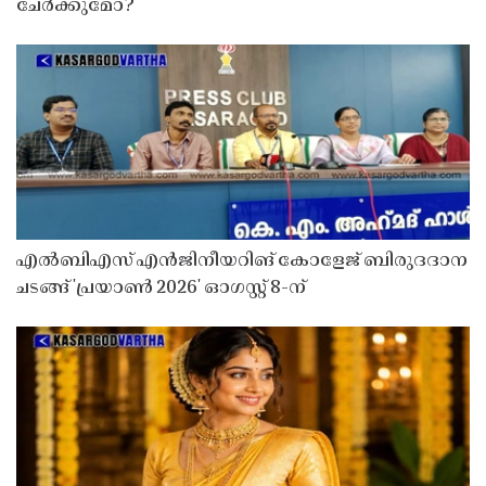
ചേർക്കുമോ?
എൽബിഎസ് എൻജിനീയറിങ് കോളേജ് ബിരുദദാന
ചടങ്ങ് 'പ്രയാൺ 2026' ഓഗസ്റ്റ് 8-ന്