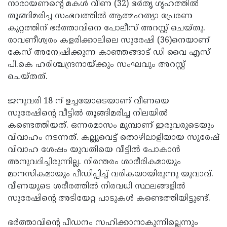
Election
നാരായണന്റെ മകള്‍ വീണ (32) ഭര്‍തൃ ഗൃഹത്തില്‍
Maha
തൂങ്ങിമരിച്ച സംഭവത്തില്‍ ആത്മഹത്യാ പ്രേരണ
Shivarathri
International
കുറ്റത്തിന് ഭര്‍ത്താവിനെ പോലീസ് അറസ്റ്റ് ചെയ്തു.
Women's
രാവണീശ്വരം കളരിക്കാലിലെ സുരേഷി (36)നെയാണ്
Anti-
കേസ് അന്വേഷിക്കുന്ന കാഞ്ഞങ്ങാട് ഡി വൈ എസ്
Day
Drug
Attukal
പി.കെ ഹരിശ്ചന്ദ്രനായ്ക്കും സംഘവും അറസ്റ്റ്
Campaign
Pongala
ചെയ്തത്.
Holi
2025
2025
IPL
ജനുവരി 18 ന് ഉച്ചയോടെയാണ് വീണയെ
2025
സുരേഷിന്റെ വീട്ടില്‍ തൂങ്ങിമരിച്ച നിലയില്‍
Eid
കണ്ടെത്തിയത്. ഒന്നരമാസം മുമ്പാണ് ഇരുവരുടെയും
Al-
Waqf
വിവാഹം നടന്നത്. കല്ലുവെട്ട് തൊഴിലാളിയായ സുരേഷ്
Fitr
Bill
വിവാഹ ശേഷം യുവതിയെ വീട്ടില്‍ പോകാന്‍
Vishu
അനുവദിച്ചിരുന്നില്ല. നിരന്തരം ശാരീരികമായും
2025
Controversy
Festival
Good
മാനസികമായും പീഡിപ്പിച്ച് വരികയായിരുന്നു യുവാവ്.
2025
Friday
വീണയുടെ ശരീരത്തില്‍ നിരവധി സ്ഥലങ്ങളില്‍
Easter
സുരേഷിന്റെ അടിയേറ്റ പാടുകള്‍ കണ്ടെത്തിയിട്ടുണ്ട്.
Observance
Sunday
By-
2025
2025
Election
ഭര്‍ത്താവിന്റെ പീഡനം സഹിക്കാനാകുന്നില്ലെന്നും
Bihar