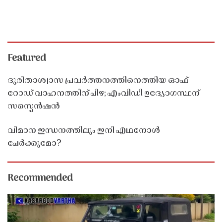
Featured
ദുരിതാശ്വാസ പ്രവർത്തനത്തിനെത്തിയ ഓഫ്
റോഡ് വാഹനത്തിന് പിഴ; എംവിഡി ഉദ്യോഗസ്ഥന്
സസ്പെൻഷൻ
വിമാന ഇന്ധനത്തിലും ഇനി എഥനോൾ
ചേർക്കുമോ?
Recommended