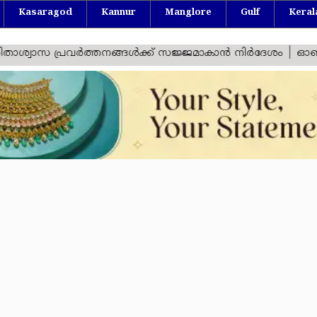
Kasaragod
Kannur
Manglore
Gulf
Keral