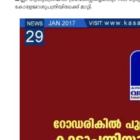
കോളേജാശുപത്രിയിലേക്ക് മാറ്റി.