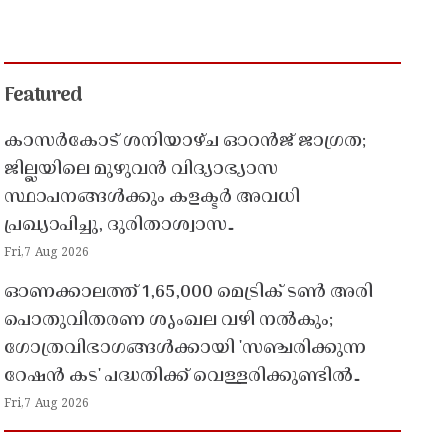
Featured
കാസർകോട് ശനിയാഴ്ച ഓറൻജ് ജാഗ്രത;
ജില്ലയിലെ മുഴുവൻ വിദ്യാഭ്യാസ
സ്ഥാപനങ്ങൾക്കും കളക്ടർ അവധി
പ്രഖ്യാപിച്ചു, ദുരിതാശ്വാസ
പ്രവർത്തനങ്ങൾക്ക് സജ്ജമാകാൻ നിർദേശം
Fri,7 Aug 2026
ഓണക്കാലത്ത് 1,65,000 മെട്രിക് ടൺ അരി
പൊതുവിതരണ ശൃംഖല വഴി നൽകും;
ഗോത്രവിഭാഗങ്ങൾക്കായി 'സഞ്ചരിക്കുന്ന
റേഷൻ കട' പദ്ധതിക്ക് വെള്ളരിക്കുണ്ടിൽ
തുടക്കം
Fri,7 Aug 2026