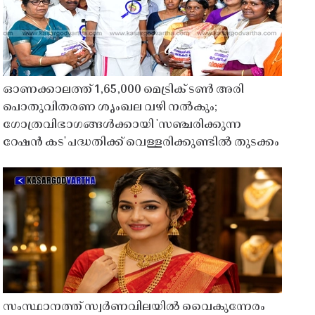
ഓണക്കാലത്ത് 1,65,000 മെട്രിക് ടൺ അരി
പൊതുവിതരണ ശൃംഖല വഴി നൽകും;
ഗോത്രവിഭാഗങ്ങൾക്കായി 'സഞ്ചരിക്കുന്ന
റേഷൻ കട' പദ്ധതിക്ക് വെള്ളരിക്കുണ്ടിൽ തുടക്കം
സംസ്ഥാനത്ത് സ്വർണവിലയിൽ വൈകുന്നേരം