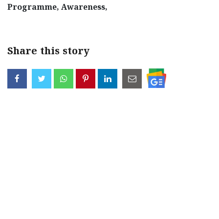
Programme, Awareness,
Updates
Assembly
Kerala
Polls
Local
Look
Body
Back
Share this story
Election
2025