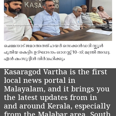
ചെമ്മനാട് ജമാഅത്ത് ഹയർ സെക്കൻഡറി സ്കൂൾ
പുതിയ കെട്ടിട ഉദ്ഘാടനം ഓഗസ്റ്റ് 10-ന്; മന്ത്രി അഡ്വ.
എൻ ഷംസുദ്ദീൻ നിർവഹിക്കും
Kasaragod Vartha is the first
local news portal in
Malayalam, and it brings you
the latest updates from in
and around Kerala, especially
from the Malabar area, South