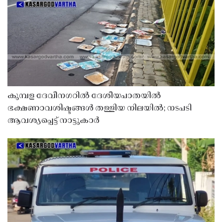
കുമ്പള ദേവീനഗറിൽ ദേശീയപാതയിൽ
ഭക്ഷണാവശിഷ്ടങ്ങൾ തള്ളിയ നിലയിൽ; നടപടി
ആവശ്യപ്പെട്ട് നാട്ടുകാർ