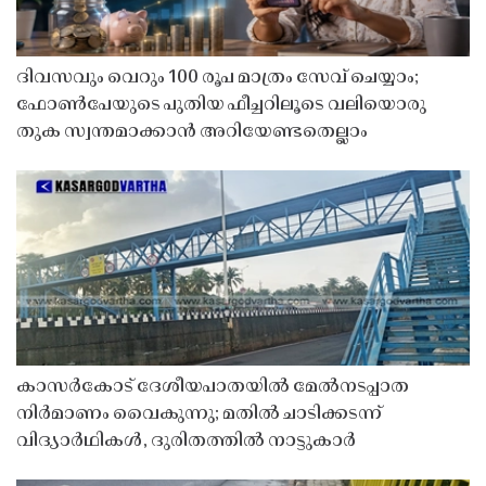
ദിവസവും വെറും 100 രൂപ മാത്രം സേവ് ചെയ്യാം;
ഫോൺപേയുടെ പുതിയ ഫീച്ചറിലൂടെ വലിയൊരു
തുക സ്വന്തമാക്കാൻ അറിയേണ്ടതെല്ലാം
കാസർകോട് ദേശീയപാതയിൽ മേൽനടപ്പാത
നിർമാണം വൈകുന്നു; മതിൽ ചാടിക്കടന്ന്
വിദ്യാർഥികൾ, ദുരിതത്തിൽ നാട്ടുകാർ