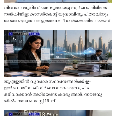
വിദേശത്തുനിന്ന് കൊടുത്തയച്ച സ്വർണം തിരികെ
നൽകിയില്ല; കാസർകോട്ട് യുവാവിനും പിതാവിനും
നേരെ ഗുരുതര ആക്രമണം; 4 പേർക്കെതിരെ കേസ്
യുഎഇയിൽ വ്യാപാര സ്ഥാപനങ്ങൾക്ക് ഇ-
ഇൻവോയ്സിങ് നിർബന്ധമാക്കുന്നു; പിഴ
ഒഴിവാക്കാൻ അറിയേണ്ട കാര്യങ്ങൾ, സൗജന്യ
ശിൽപശാല ഓഗസ്റ്റ് 16-ന്