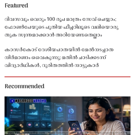
Featured
ദിവസവും വെറും 100 രൂപ മാത്രം സേവ് ചെയ്യാം;
ഫോൺപേയുടെ പുതിയ ഫീച്ചറിലൂടെ വലിയൊരു
തുക സ്വന്തമാക്കാൻ അറിയേണ്ടതെല്ലാം
കാസർകോട് ദേശീയപാതയിൽ മേൽനടപ്പാത
നിർമാണം വൈകുന്നു; മതിൽ ചാടിക്കടന്ന്
വിദ്യാർഥികൾ, ദുരിതത്തിൽ നാട്ടുകാർ
Recommended