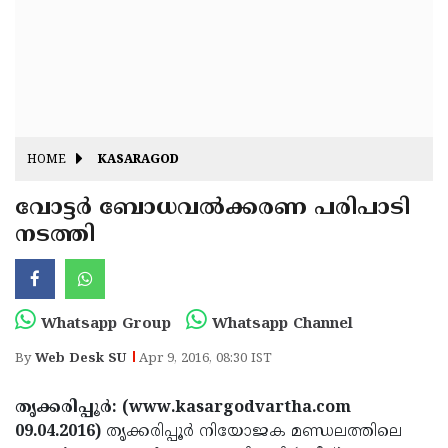
Fitr
May
Day
Eid
Al
Independence
Ad'ha
Day
Onam
HOME
KASARAGOD
J&K
State
വോട്ടര്‍ ബോധവല്‍ക്കരണ പരിപാടി
Haryana
നടത്തി
Assembly
State
Diwali
Elections
Assembly
Christmas
Elections
New-
Whatsapp Group
Whatsapp Channel
Year
Republic
By
Web Desk SU
Apr 9, 2016, 08:30 IST
Day
Budget
തൃക്കരിപ്പൂര്‍: (www.kasargodvartha.com
Delhi
09.04.2016)
തൃക്കരിപ്പൂര്‍ നിയോജക മണ്ഡലത്തിലെ