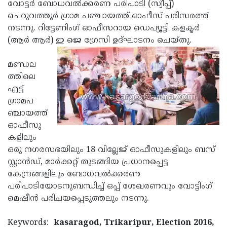
Election
വോട്ടര്‍ ബോധവല്‍ക്കരണ പരിപാടി (സ്വീപ്പ്)
Maha
ചെറുവത്തൂര്‍ ഗ്രാമ പഞ്ചായത്ത് ഓഫീസ് പരിസരത്ത്
Shivarathri
International
നടന്നു. റിട്ടേണിംഗ് ഓഫീസറായ ഡെപ്യൂട്ടി കളക്ടര്‍
Women's
(ആര്‍ ആര്‍) ഇ ജെ ഗ്രേസി ഉദ്ഘാടനം ചെയ്തു.
Anti-
Day
Drug
Attukal
മണ്ഡല
Campaign
Pongala
ത്തിലെ
Holi
എട്ട്
2025
2025
IPL
ഗ്രാമപ
2025
ഞ്ചായത്ത്
Eid
ഓഫീസു
Al-
Waqf
കളിലും
Fitr
Bill
ഒരു നഗരസഭയിലും 18 വില്ലേജ് ഓഫീസുകളിലും ബസ്
Vishu
സ്റ്റാന്‍ഡ്, മാര്‍ക്കറ്റ് തുടങ്ങിയ പ്രധാനപ്പെട്ട
2025
Controversy
Festival
Good
കേന്ദ്രങ്ങളിലും ബോധവല്‍ക്കരണ
2025
Friday
പരിപാടിയോടനുബന്ധിച്ച് ഒപ്പ് ശേഖരണവും വോട്ടിംഗ്
Easter
മെഷീന്‍ പരിചയപ്പെടുത്തലും നടന്നു.
Observance
Sunday
By-
2025
2025
Election
Keywords:
kasaragod, Trikaripur, Election 2016,
Bihar