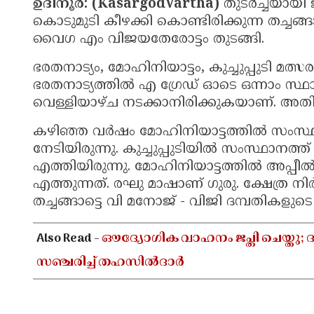
ഉദിനൂർ: (KasargodVartha)
തുടർച്ചയായി ജ
കൊടുമുടി കീഴക്കി കൊണ്ടിരിക്കുന്ന തച്ചങ്
വൈഗ എം വിജയതേരോട്ടം തുടങ്ങി.
ഭരതനാട്യം, മോഹിനിയാട്ടം, കുച്ചുപ്പുടി മത്
ഭരതനാട്യത്തിൽ എ ഗ്രേഡ് ഓടെ ഒന്നാം സ്ഥാന
വെള്ളിയാഴ്ച നടക്കാനിരിക്കുകയാണ്. അതി
കഴിഞ്ഞ വർഷം മോഹിനിയാട്ടത്തിൽ സംസ്ഥാ
നേടിയിരുന്നു. കുച്ചുപ്പുടിയിൽ സംസ്ഥാനത്ത
എത്തിയിരുന്നു. മോഹിനിയാട്ടത്തിൽ അപ്പീ
എത്തുന്നത്. രഘു മാഷാണ് ഗുരു. ക്ഷേത്ര
തച്ചങ്ങാട്ടെ വി മനോജ് - വിജി ദമ്പതികളുട
Also Read -
ഔദ്യോഗിക വാഹനം ജപ്തി ചെയ്തു; ദ
സഞ്ചരിച്ച് തഹസിൽദാർ