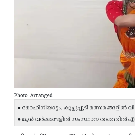
Photo: Arranged
● മോഹിനിയാട്ടം, കുച്ചുപ്പുടി മത്സരങ്ങളിൽ വ
● മുൻ വർഷങ്ങളിൽ സംസ്ഥാന തലത്തിൽ എ ഗ്രേ