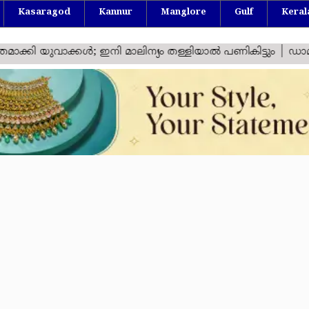
Kasaragod
Kannur
Manglore
Gulf
Keral