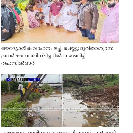
ഔദ്യോഗിക വാഹനം ജപ്തി ചെയ്തു; ദുരിതാശ്വാസ
പ്രവർത്തനത്തിന് ടിപ്പറിൽ സഞ്ചരിച്ച്
തഹസിൽദാർ