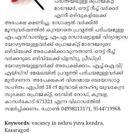
പദ്ധതിയിലുള്ള പ്രൊജക്റ്റ്
Election
Maha
മാനേജര്‍, ഔട്ട് റീച്ച് വര്‍ക്കര്‍
Shivarathri
International
എന്നീ ഒഴിവുകളിലേക്ക്
അപേക്ഷ ക്ഷണിച്ചു. സോഷ്യല്‍ വര്‍ക്കില്‍
Women's
Anti-
മൂന്നുവര്‍ഷത്തില്‍ കുറയാതെ പ്രവൃത്തി പരിചയമുള്ള
Day
Drug
Attukal
എം.എസ്.ഡബ്ള്യൂ, എം.എ സോഷ്യോളജി വിദ്യാഭ്യാസ
യോഗ്യതയുള്ളവര്‍ക്ക് പ്രൊജക്റ്റ് മാനേജരുടെ
Campaign
Pongala
Holi
ഒഴിവിലേക്ക് അപേക്ഷിക്കാവുന്നതാണ്. ഔട്ട് റീച്ച്
2025
2025
IPL
വര്‍ക്കറുടെ ഒഴിവിലേക്ക് പ്ളസ്ടു, പ്രീഡിഗ്രി
യോഗ്യതയുള്ളവര്‍ക്ക് അപേക്ഷിക്കാം. എച്ച്.ഐ.വി/
2025
Eid
എയ്ഡ്സ് മേഖലയില്‍ പ്രവൃത്തി പരിചയമുള്ളവര്‍ക്ക്
Al-
Waqf
മുന്‍ഗണന. അപേക്ഷകള്‍ വിശദമായ ബയോഡാറ്റ
സഹിതം ഏപ്രില്‍ 18 ന് മുമ്പായി നെഹ്റു യുവകേന്ദ്ര
Fitr
Bill
Vishu
സുരക്ഷാ പ്രൊജക്റ്റ്, ടെമ്പിള്‍ റോഡ്, കുമ്പള,
2025
Controversy
Festival
Good
കാസര്‍കോട്-671321 എന്ന വിലാസത്തില്‍
സമര്‍പ്പിക്കണം. ഫോണ്‍ 04998213171, 9544719968.
2025
Friday
Easter
Observance
Sunday
By-
Keywords
: vacancy in nehru yuva kendra,
2025
Kasaragod
2025
Election
Bihar