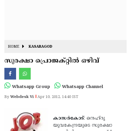
Fitr
May
Day
Eid
Al
Independence
Ad'ha
Day
Onam
HOME
KASARAGOD
J&K
State
സുരക്ഷാ പ്രൊജക്റ്റില്‍ ഒഴിവ്
Haryana
Assembly
State
Diwali
Elections
Assembly
Christmas
Whatsapp Group
Whatsapp Channel
Elections
New-
By
Webdesk Vi
Apr 10, 2012, 14:40 IST
Year
Republic
Day
Budget
കാസര്‍കോട്
: നെഹ്റു
Delhi
യുവകേന്ദ്രയുടെ സുരക്ഷാ