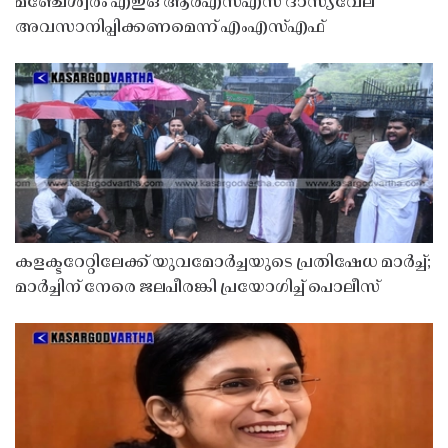
മഞ്ചേശ്വരം എഇഒ ആർഎസ്എസ് ദാസ്യവേല
അവസാനിപ്പിക്കണമെന്ന് എംഎസ്എഫ്
കളക്ടറേറ്റിലേക്ക് യുവമോർച്ചയുടെ പ്രതിഷേധ മാർച്ച്;
മാർച്ചിന് നേരെ ജലപീരങ്കി പ്രയോഗിച്ച് പൊലീസ്