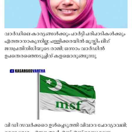
വാർഡിലെ കാര്യങ്ങൾക്കും പാർട്ടി പരിപാടികൾക്കും
എത്താനാകുന്നില്ല; പള്ളിക്കരയിൽ മുസ്ലിം ലീഗ്
ജനപ്രതിനിധിയുടെ രാജി; ഒന്നാം വാർഡിൽ
ഉപതെരഞ്ഞെടുപ്പിന് കളമൊരുങ്ങുന്നു
വി ഡി സവർക്കറെ ഉൾപ്പെടുത്തി വിവാദ ചോദ്യാവലി;