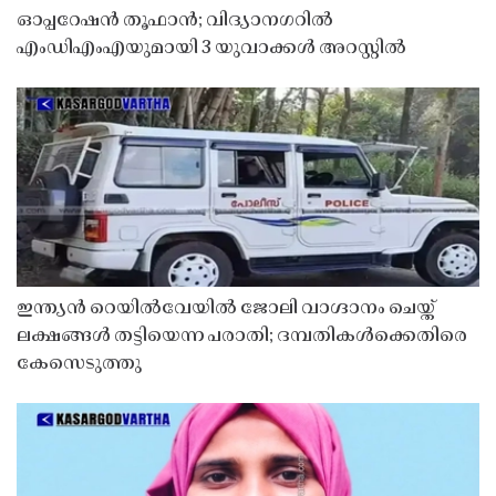
ഓപ്പറേഷൻ തൂഫാൻ; വിദ്യാനഗറിൽ
എംഡിഎംഎയുമായി 3 യുവാക്കൾ അറസ്റ്റിൽ
ഇന്ത്യൻ റെയിൽവേയിൽ ജോലി വാഗ്ദാനം ചെയ്ത്
ലക്ഷങ്ങൾ തട്ടിയെന്ന പരാതി; ദമ്പതികൾക്കെതിരെ
കേസെടുത്തു