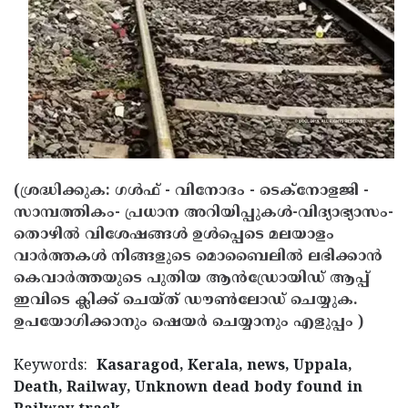
Updates
Assembly
Kerala
Polls
Local
Look
Body
Back
Election
2025
(ശ്രദ്ധിക്കുക: ഗൾഫ് - വിനോദം - ടെക്നോളജി -
സാമ്പത്തികം- പ്രധാന അറിയിപ്പുകൾ-വിദ്യാഭ്യാസം-
തൊഴിൽ വിശേഷങ്ങൾ ഉൾപ്പെടെ മലയാളം
വാർത്തകൾ നിങ്ങളുടെ മൊബൈലിൽ ലഭിക്കാൻ
കെവാർത്തയുടെ പുതിയ ആൻഡ്രോയിഡ് ആപ്പ്
ഇവിടെ ക്ലിക്ക് ചെയ്ത് ഡൗൺലോഡ് ചെയ്യുക.
ഉപയോഗിക്കാനും ഷെയർ ചെയ്യാനും എളുപ്പം )
Keywords:
Kasaragod, Kerala, news, Uppala,
Death, Railway, Unknown dead body found in