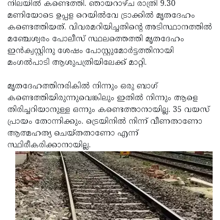
Election
നിലയില്‍ കണ്ടെത്തി. ഞായറാഴ്ച രാത്രി 9.30
Maha
മണിയോടെ ഉപ്പള റെയില്‍വേ ട്രാക്കില്‍ മൃതദേഹം
Shivarathri
International
കണ്ടെത്തിയത്. വിവരമറിയിച്ചതിന്റെ അടിസ്ഥാനത്തില്‍
Women's
മഞ്ചേശ്വരം പോലീസ് സ്ഥലത്തെത്തി മൃതദേഹം
Anti-
ഇന്‍ക്വസ്റ്റിനു ശേഷം പോസ്റ്റുമോര്‍ട്ടത്തിനായി
Day
Drug
Attukal
മംഗല്‍പാടി ആശുപത്രിയിലേക്ക് മാറ്റി.
Campaign
Pongala
Holi
മൃതദേഹത്തിനരികില്‍ നിന്നും ഒരു ബാഗ്
2025
2025
IPL
കണ്ടെത്തിയിരുന്നുവെങ്കിലും ഇതില്‍ നിന്നും ആളെ
2025
തിരിച്ചറിയാനുള്ള ഒന്നും കണ്ടെത്താനായില്ല. 35 വയസ്
Eid
പ്രായം തോന്നിക്കും. ട്രെയിനില്‍ നിന്ന് വീണതാണോ
Al-
Waqf
ആത്മഹത്യ ചെയ്തതാണോ എന്ന്
Fitr
Bill
സ്ഥിരീകരിക്കാനായില്ല.
Vishu
2025
Controversy
Festival
Good
2025
Friday
Easter
Observance
Sunday
By-
2025
2025
Election
Bihar