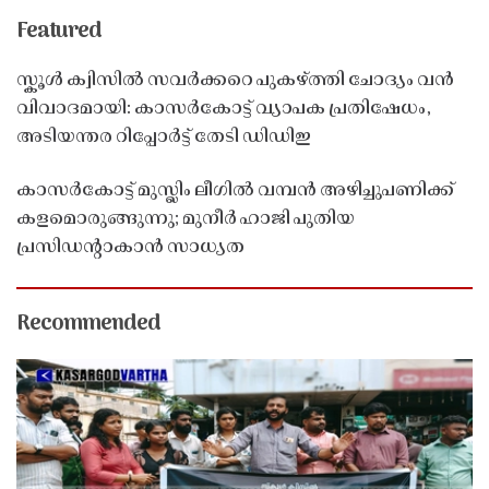
Featured
സ്കൂൾ ക്വിസിൽ സവർക്കറെ പുകഴ്ത്തി ചോദ്യം വൻ
വിവാദമായി: കാസർകോട്ട് വ്യാപക പ്രതിഷേധം,
അടിയന്തര റിപ്പോർട്ട് തേടി ഡിഡിഇ
കാസർകോട്ട് മുസ്ലിം ലീഗിൽ വമ്പൻ അഴിച്ചുപണിക്ക്
കളമൊരുങ്ങുന്നു; മുനീർ ഹാജി പുതിയ
പ്രസിഡൻ്റാകാൻ സാധ്യത
Recommended