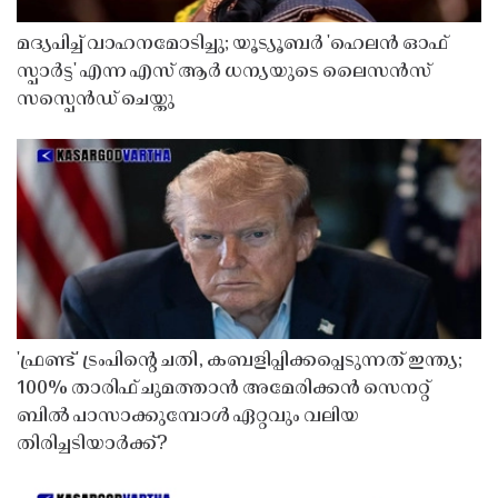
മദ്യപിച്ച് വാഹനമോടിച്ചു; യൂട്യൂബർ 'ഹെലൻ ഓഫ്
സ്പാർട്ട' എന്ന എസ് ആർ ധന്യയുടെ ലൈസൻസ്
സസ്പെൻഡ് ചെയ്തു ​​​​​​​
'ഫ്രണ്ട്' ട്രംപിന്റെ ചതി, കബളിപ്പിക്കപ്പെടുന്നത് ഇന്ത്യ;
100% താരിഫ് ചുമത്താൻ അമേരിക്കൻ സെനറ്റ്
ബിൽ പാസാക്കുമ്പോൾ ഏറ്റവും വലിയ
തിരിച്ചടിയാർക്ക്?