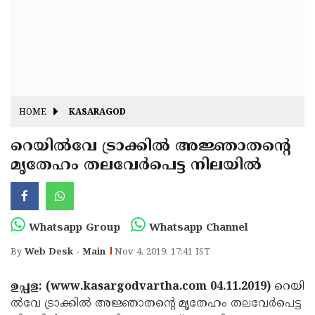
Fitr
May
Day
Eid
Al
Independence
Ad'ha
Day
Onam
HOME
KASARAGOD
J&K
State
റെയില്‍വേ ട്രാക്കില്‍ അജ്ഞാതന്റെ
Haryana
മൃതേഹം തലവേര്‍പെട്ട നിലയില്‍
Assembly
State
Diwali
Elections
Assembly
Christmas
Elections
New-
Whatsapp Group
Whatsapp Channel
Year
Republic
By
Web Desk - Main
Nov 4, 2019, 17:41 IST
Day
Budget
ഉപ്പള: (www.kasargodvartha.com 04.11.2019)
റെയി
Delhi
ല്‍വേ ട്രാക്കില്‍ അജ്ഞാതന്റെ മൃതേഹം തലവേര്‍പെട്ട