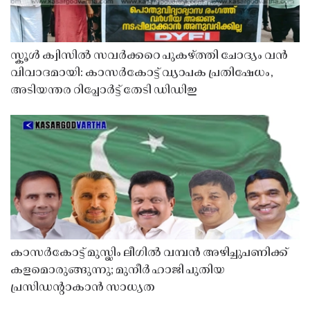
സ്കൂൾ ക്വിസിൽ സവർക്കറെ പുകഴ്ത്തി ചോദ്യം വൻ
വിവാദമായി: കാസർകോട്ട് വ്യാപക പ്രതിഷേധം,
അടിയന്തര റിപ്പോർട്ട് തേടി ഡിഡിഇ
കാസർകോട്ട് മുസ്ലിം ലീഗിൽ വമ്പൻ അഴിച്ചുപണിക്ക്
കളമൊരുങ്ങുന്നു; മുനീർ ഹാജി പുതിയ
പ്രസിഡൻ്റാകാൻ സാധ്യത