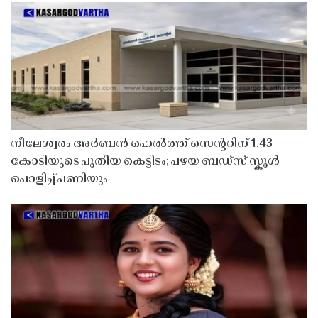
നീലേശ്വരം അർബൻ ഹെൽത്ത് സെൻ്ററിന് 1.43
കോടിയുടെ പുതിയ കെട്ടിടം; പഴയ ബഡ്സ് സ്കൂൾ
പൊളിച്ച് പണിയും