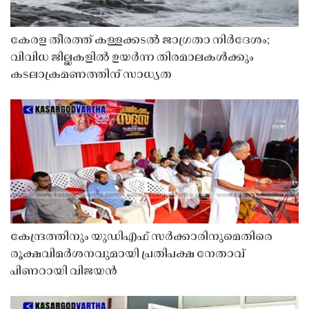
കേരള തീരത്ത് കള്ളക്കടൽ ജാഗ്രതാ നിർദേശം;
വിവിധ ജില്ലകളിൽ ഉയർന്ന തിരമാലകൾക്കും
കടലാക്രമണത്തിന് സാധ്യത
കേന്ദ്രത്തിനും യുഡിഎഫ് സർക്കാരിനുമെതിരെ
രൂക്ഷവിമർശനവുമായി പ്രതിപക്ഷ നേതാവ്
പിണറായി വിജയൻ