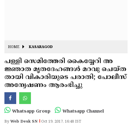
Fitr
May
Day
Eid
Al
Independence
Ad'ha
Day
Onam
HOME
KASARAGOD
J&K
State
പള്ളി സെമിത്തേരി കൈയ്യേറി അ
Haryana
ജ്ഞാത മൃതദേഹങ്ങള്‍ മറവു ചെയ്ത
Assembly
State
Diwali
തായി വികാരിയുടെ പരാതി; പോലീസ്
Elections
Assembly
Christmas
അന്വേഷണം ആരംഭിച്ചു
Elections
New-
Year
Republic
Whatsapp Group
Whatsapp Channel
Day
Budget
By
Web Desk SN
Oct 19, 2017, 16:48 IST
Delhi