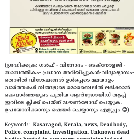
(ശ്രദ്ധിക്കുക: ഗൾഫ് - വിനോദം - ടെക്നോളജി -
സാമ്പത്തികം- പ്രധാന അറിയിപ്പുകൾ-വിദ്യാഭ്യാസം-
തൊഴിൽ വിശേഷങ്ങൾ ഉൾപ്പെടെ മലയാളം
വാർത്തകൾ നിങ്ങളുടെ മൊബൈലിൽ ലഭിക്കാൻ
കെവാർത്തയുടെ പുതിയ ആൻഡ്രോയിഡ് ആപ്പ്
ഇവിടെ ക്ലിക്ക് ചെയ്ത് ഡൗൺലോഡ് ചെയ്യുക.
ഉപയോഗിക്കാനും ഷെയർ ചെയ്യാനും എളുപ്പം 😊)
Keywords:
Kasaragod, Kerala, news, Deadbody,
Police, complaint, Investigation, Unknown dead