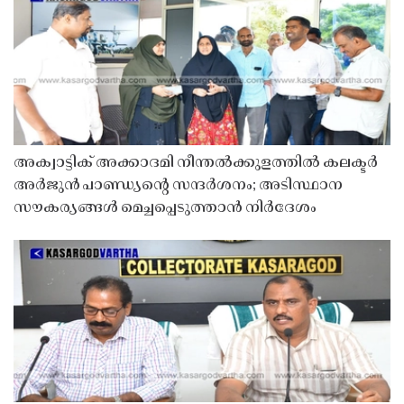
അക്വാട്ടിക് അക്കാദമി നീന്തൽക്കുളത്തിൽ കലക്ടർ
അർജുൻ പാണ്ഡ്യൻ്റെ സന്ദർശനം; അടിസ്ഥാന
സൗകര്യങ്ങൾ മെച്ചപ്പെടുത്താൻ നിർദേശം