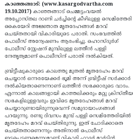
Election
Maha
കാഞ്ഞങ്ങാട്: (www.kasargodvartha.com
19.10.2017)
കാഞ്ഞങ്ങാട് ചെമ്മട്ടംവയല്‍
Shivarathri
International
അപ്പോസ്തല റാണി ചര്‍ച്ചിന്റെ കീഴിലുള്ള സെമിത്തേരി
Women's
Anti-
കൈയേറി അജ്ഞാത മൃതദേഹങ്ങള്‍ മറവ്
ചെയ്തതായി വികാരിയുടെ പരാതി. സംഭവത്തില്‍
Day
Drug
Attukal
പൊലീസ് അന്വേഷണം ആരംഭിച്ചു. ഹൊസ്ദുര്‍ഗ്
Campaign
Pongala
Holi
പോലീസ് സ്റ്റേഷന് മുമ്പിലുള്ള ലത്തീന്‍ പള്ളി
നേതൃത്വമാണ് പൊലീസിന് പരാതി നല്‍കിയത്.
2025
2025
IPL
2025
Eid
ബ്രിട്ടീഷുകാരുടെ കാലത്തു മുതല്‍ മൃതദേഹം മറവ്
ചെയ്യാന്‍ ഒന്നരയേക്കര്‍ ഭൂമി അന്ന് ബ്രിട്ടീഷ് സര്‍ക്കാര്‍
Al-
Waqf
നല്‍കിയതാണെന്നാണ് ലത്തീന്‍ സഭക്കാരുടെ വാദം.
Fitr
Bill
Vishu
എന്നാല്‍ കാലങ്ങളായി കാത്തലിക്കരും മറ്റു ക്രിസ്തീയ
സഭകളിലുള്ളവരും ഇവിടെ മൃതദേഹങ്ങള്‍ മറവ്
2025
Controversy
Festival
Good
ചെയ്യാറുണ്ടായിരുന്നുവെന്ന് സമുദായാംഗങ്ങള്‍
2025
Friday
Easter
പറയുന്നു. രണ്ടു ദിവസം മുമ്പ് പള്ളി സെമിത്തേരിയില്‍
മൃതദേഹം മറവ് ചെയ്തിരുന്നു. ഇത് ചോദിക്കാതെ
Observance
Sunday
By-
ചെയ്തതാണെന്നും അതിനാല്‍ പൊലീസ്
2025
2025
Election
Bihar
ഇടപെടണമെന്നുമാണ് വികാരി ഫാദര്‍ മാര്‍ട്ടിന്‍