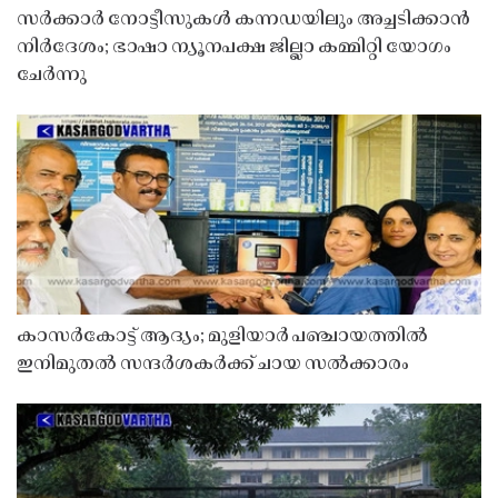
സർക്കാർ നോട്ടീസുകൾ കന്നഡയിലും അച്ചടിക്കാൻ
നിർദേശം; ഭാഷാ ന്യൂനപക്ഷ ജില്ലാ കമ്മിറ്റി യോഗം
ചേർന്നു
കാസർകോട്ട് ആദ്യം; മുളിയാർ പഞ്ചായത്തിൽ
ഇനിമുതൽ സന്ദർശകർക്ക് ചായ സൽക്കാരം