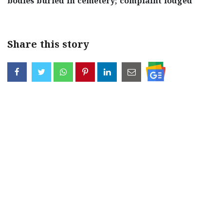
bodies buried in cemetery; complaint lodged
Share this story