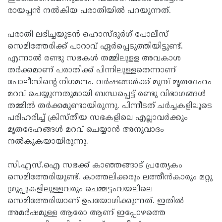
രായപ്പന്‍ നല്‍കിയ പരാതിയില്‍ പറയുന്നത്.
Updates
Assembly
Kerala
Polls
Local
Look
പരാതി ലഭിച്ചയുടന്‍ ഹൊസ്ദുര്‍ഗ് പോലീസ്
സെമിത്തേരിക്ക് പാറാവ് ഏര്‍പ്പെടുത്തിയിട്ടുണ്ട്.
Body
Back
എന്നാല്‍ രണ്ടു സഭകള്‍ തമ്മിലുളള അവകാശ
Election
2025
തര്‍ക്കമാണ് പരാതിക്ക് പിന്നിലുള്ളതെന്നാണ്
പോലീസിന്റെ നിഗമനം. വര്‍ഷങ്ങള്‍ക്ക് മുമ്പ് മൃതദേഹം
മറവ് ചെയ്യുന്നതുമായി ബന്ധപ്പെട്ട് രണ്ടു വിഭാഗങ്ങള്‍
തമ്മില്‍ തര്‍ക്കമുണ്ടായിരുന്നു. പിന്നീടത് ചര്‍ച്ചകളിലൂടെ
പരിഹരിച്ച് ക്രിസ്തീയ സഭകളിലെ എല്ലാവര്‍ക്കും
മൃതദേഹങ്ങള്‍ മറവ് ചെയ്യാന്‍ അനുവാദം
നല്‍കുകയായിരുന്നു.
സി.എസ്.ഐ സഭക്ക് കാഞ്ഞങ്ങാട് പ്രത്യേകം
സെമിത്തേരിയുണ്ട്. കാത്തലിക്കരും ലത്തീന്‍കാരും മറ്റു
ഗ്രൂപ്പുകളിലുള്ളവരും ചെമ്മട്ടംവയലിലെ
സെമിത്തേരിയാണ് ഉപയോഗിക്കുന്നത്. ഇതില്‍
അമര്‍ഷമുള്ള ആരോ ആണ് ഇപ്പോഴത്തെ