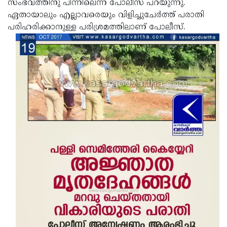
സംഭവത്തിനു പിന്നിലെന്ന് പോലീസ് പറയുന്നു.
ഏതായാലും എല്ലാവരെയും വിളിച്ചുചേര്‍ത്ത് പരാതി
പരിഹരിക്കാനുള്ള പരിശ്രമത്തിലാണ് പോലീസ്.