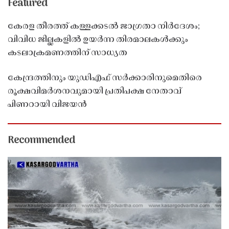
Featured
കേരള തീരത്ത് കള്ളക്കടൽ ജാഗ്രതാ നിർദേശം;
വിവിധ ജില്ലകളിൽ ഉയർന്ന തിരമാലകൾക്കും
കടലാക്രമണത്തിന് സാധ്യത
കേന്ദ്രത്തിനും യുഡിഎഫ് സർക്കാരിനുമെതിരെ
രൂക്ഷവിമർശനവുമായി പ്രതിപക്ഷ നേതാവ്
പിണറായി വിജയൻ
Recommended