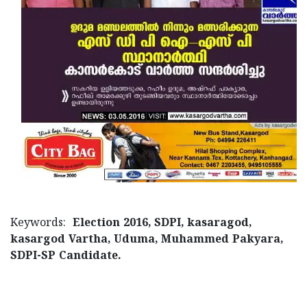
Updates
Assembly
Kerala
Polls
Local
Look
Body
Back
Election
2025
Keywords:
Election 2016, SDPI, kasaragod,
kasargod Vartha, Uduma, Muhammed Pakyara,
SDPI-SP Candidate.