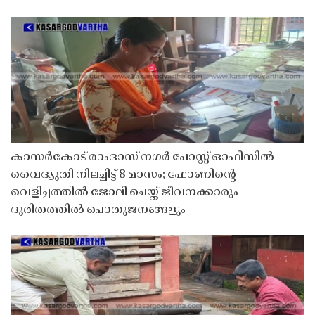
കാസർകോട് രാംദാസ് നഗർ പോസ്റ്റ് ഓഫീസിൽ
വൈദ്യുതി നിലച്ചിട്ട് 8 മാസം; ഫോണിൻ്റെ
വെളിച്ചത്തിൽ ജോലി ചെയ്ത് ജീവനക്കാരും
ദുരിതത്തിൽ പൊതുജനങ്ങളും