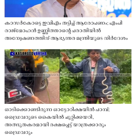
കാസർകോട്ടെ ഇവിഎം തട്ടിപ്പ് ആരോപണം; എംപി
രാജ്‌മോഹൻ ഉണ്ണിത്താന്റെ പരാതിയിൽ
അന്വേഷണത്തിന് ആഭ്യന്തര മന്ത്രിയുടെ നിർദേശം
ഓടിക്കൊണ്ടിരുന്ന ഓട്ടോറിക്ഷയിൽ പാമ്പ്;
ഡ്രൈവറുടെ കൈയിൽ ചുറ്റിക്കയറി,
അത്ഭുതകരമായി രക്ഷപ്പെട്ട് യാത്രക്കാരും
ഡ്രൈവറും