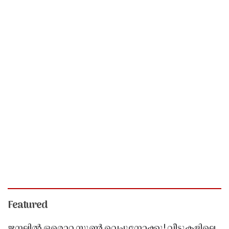
Featured
ജനലിൽ ഒരൊറ്റ സ്പൂൺ വെച്ചുനോക്കൂ! വീടുകളിലെ