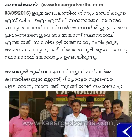
Election
Maha
(www.kasargodvartha.com
കാസര്‍കോട്:
03/05/2016)
Shivarathri
ഉദുമ മണ്ഡലത്തില്‍ നിന്നും മത്സരിക്കുന്ന
International
എസ് ഡി പി ഐ- എസ് പി സ്ഥാനാര്‍ത്ഥി മുഹമ്മദ്
Women's
Anti-
പാക്യാര കാസര്‍കോട് വാര്‍ത്ത സന്ദര്‍ശിച്ചു. പ്രചരണ
Day
Drug
പ്രവര്‍ത്തനങ്ങളുടെ ഭാഗമായാണ് സ്ഥാനാര്‍ത്ഥി
Attukal
എത്തിയത്. സകറിയ ഉളിയത്തടുക്ക, റഹീം ഉദുമ,
Campaign
Pongala
Holi
അഷ്‌റഫ് പാക്യാര, റഫീഖ് താമരക്കുഴി തുടങ്ങിയവരും
2025
2025
സ്ഥാനാര്‍ത്ഥിയോടൊപ്പം ഉണ്ടായിരുന്നു.
IPL
2025
Eid
അബ്ദുല്‍ മുജീബ് കളനാട്, ന്യൂസ് ഇന്‍ചാര്‍ജ്
Al-
കുഞ്ഞിക്കണ്ണന്‍ മുട്ടത്ത്, റിപ്പോര്‍ട്ടര്‍ സുബൈര്‍
Waqf
പള്ളിക്കാല്‍, സാബിത്ത് തുടങ്ങിയവര്‍ സംബന്ധിച്ചു.
Fitr
Bill
Vishu
2025
Controversy
Festival
Good
2025
Friday
Easter
Observance
Sunday
By-
2025
2025
Election
Bihar