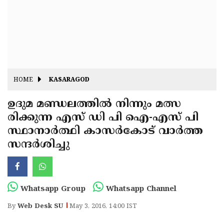
Fitr
May
Day
Eid
Al
Independence
Ad'ha
Day
Onam
HOME
KASARAGOD
J&K
State
ഉദുമ മണ്ഡലത്തില്‍ നിന്നും മത്സ
Haryana
രിക്കുന്ന എസ് ഡി പി ഐ-എസ് പി
Assembly
State
Diwali
സ്ഥാനാര്‍ത്ഥി കാസര്‍കോട് വാര്‍ത്ത
Elections
Assembly
Christmas
സന്ദര്‍ശിച്ചു
Elections
New-
Year
Republic
Whatsapp Group
Whatsapp Channel
Day
Budget
By
Web Desk SU
May 3, 2016, 14:00 IST
Delhi