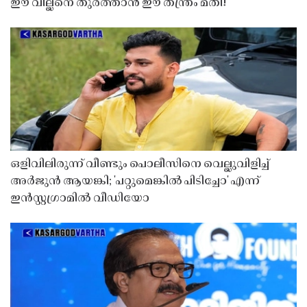
ഈ വില്ലനെ തുരത്താൻ ഈ തന്ത്രം മതി!
ഒളിവിലിരുന്ന് വീണ്ടും പൊലീസിനെ വെല്ലുവിളിച്ച്
അർജുൻ ആയങ്കി; 'പറ്റുമെങ്കിൽ പിടിച്ചോ' എന്ന്
ഇൻസ്റ്റഗ്രാമിൽ വീഡിയോ