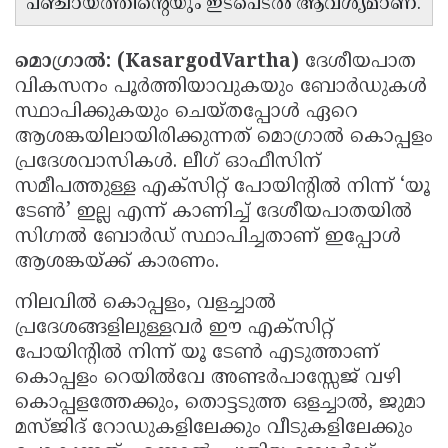
പഞ്ചായത്തിന്റെയും ഇടപെടൽ ആവശ്യമാണ്.
Updates
Assembly
Kerala
Polls
മൊഗ്രാൽ: (KasargodVartha)
ദേശീയപാത
Local
Look
വികസനം പൂർത്തിയാവുകയും ബോർഡുകൾ
Body
Back
സ്ഥാപിക്കുകയും ചെയ്തപ്പോൾ ഏറെ
Election
2025
ആശങ്കയിലായിരിക്കുന്നത് മൊഗ്രാൽ കൊപ്പളം
പ്രദേശവാസികൾ. ലീഗ് ഓഫീസിന്
സമീപത്തുള്ള എക്സിറ്റ് പോയിന്റിൽ നിന്ന് ‘യൂ
ടേൺ’ ഇല്ല എന്ന് കാണിച്ച് ദേശീയപാതയിൽ
സിഗ്നൽ ബോർഡ് സ്ഥാപിച്ചതാണ് ഇപ്പോൾ
ആശങ്കയ്ക്ക് കാരണം.
നിലവിൽ കൊപ്പളം, വളച്ചാൽ
പ്രദേശങ്ങളിലുള്ളവർ ഈ എക്സിറ്റ്
പോയിന്റിൽ നിന്ന് യൂ ടേൺ എടുത്താണ്
കൊപ്പളം റെയിൽവേ അണ്ടർപാസ്സേജ് വഴി
കൊപ്പളത്തേക്കും, തൊട്ടടുത്ത ഒളച്ചാൽ, ജുമാ
മസ്ജിദ് റോഡുകളിലേക്കും വീടുകളിലേക്കും