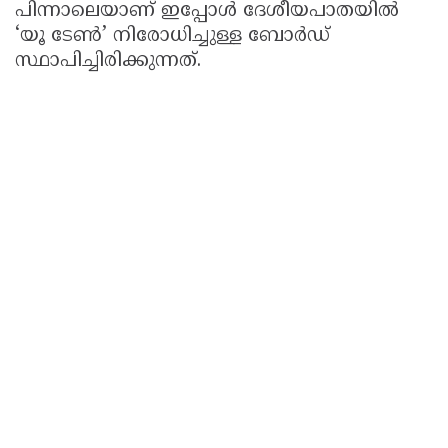
പിന്നാലെയാണ് ഇപ്പോൾ ദേശീയപാതയിൽ
‘യൂ ടേൺ’ നിരോധിച്ചുള്ള ബോർഡ്
സ്ഥാപിച്ചിരിക്കുന്നത്.