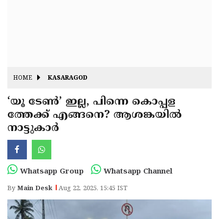
Fitr
May
Day
Eid
Al
Independence
Ad'ha
Day
Onam
HOME
KASARAGOD
J&K
State
‘യൂ ടേൺ’ ഇല്ല, പിന്നെ കൊപ്പള
Haryana
ത്തേക്ക് എങ്ങനെ? ആശങ്കയിൽ
Assembly
State
Diwali
നാട്ടുകാർ
Elections
Assembly
Christmas
Elections
New-
Year
Republic
Whatsapp Group
Whatsapp Channel
Day
Budget
By
Main Desk
Aug 22, 2025, 15:45 IST
Delhi