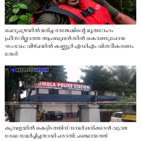
ചെറുപുഴയിൽ മരിച്ച രാജേഷിൻ്റെ മൃതദേഹം
ഫ്രീസറില്ലാത്ത ആംബുലൻസിൽ കൊണ്ടുപോയ
സംഭവം; വീഴ്ചയിൽ കണ്ണൂർ എഡിഎം വിശദീകരണം
തേടി
കുമ്പളയിൽ കെട്ടിടത്തിന് നമ്പർ ലഭിക്കാൻ വ്യാജ
രേഖ സമർപ്പിച്ചതായി പരാതി; പഞ്ചായത്ത്