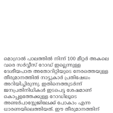
മൊഗ്രാൽ പാലത്തിൽ നിന്ന് 100 മീറ്റർ അകലെ
വരെ സർവ്വീസ് റോഡ് ഇല്ലെന്നുള്ള
ദേശീയപാത അതോറിറ്റിയുടെ നേരത്തെയുള്ള
തീരുമാനത്തിൽ നാട്ടുകാർ പ്രതിഷേധം
അറിയിച്ചിരുന്നു. ഇതിനെത്തുടർന്ന്
ജനപ്രതിനിധികൾ ഇടപെട്ട ശേഷമാണ്
കൊപ്പളത്തേക്കുള്ള റോഡിലൂടെ
അണ്ടർപാസ്സേജിലേക്ക് പോകാം എന്ന
ധാരണയിലെത്തിയത്. ഈ തീരുമാനത്തിന്