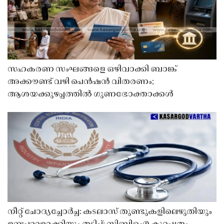
സഹകരണ സംഘങ്ങളെ ഒഴിവാക്കി ബാങ്ക്
അക്കൗണ്ട് വഴി പെൻഷൻ വിതരണം;
ആശയക്കുഴപ്പത്തിൽ ഗുണഭോക്താക്കൾ
നീറ്റ് ചോദ്യച്ചോർച്ച: കടലാസ് തുണ്ടുകളിലെഴുതിയും