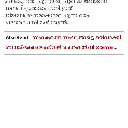
പോകുന്നത്. എന്നാൽ, പുതിയ ബോർഡ്
സ്ഥാപിച്ചതോടെ ഇനി ഇത്
നിയമലംഘനമാകുമോ എന്ന ഭയം
പ്രദേശവാസികൾക്കുണ്ട്.
Also Read -
സഹകരണ സംഘങ്ങളെ ഒഴിവാക്കി
ബാങ്ക് അക്കൗണ്ട് വഴി പെൻഷൻ വിതരണം;
ആശയക്കുഴപ്പത്തിൽ ഗുണഭോക്താക്കൾ