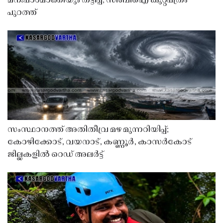
മനഃപാഠമാക്കിയും തട്ടിപ്പ്; സിബിഐ കുറ്റപത്രം
പുറത്ത്
സംസ്ഥാനത്ത് അതിതീവ്ര മഴ മുന്നറിയിപ്പ്;
കോഴിക്കോട്, വയനാട്, കണ്ണൂർ, കാസർകോട്
ജില്ലകളിൽ റെഡ് അലർട്ട്