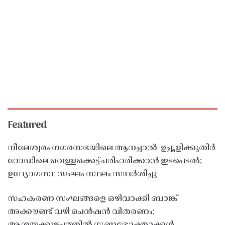
Featured
നീലേശ്വരം നഗരസഭയിലെ ആനച്ചാൽ-ഉച്ചൂളിക്കുതിർ
റോഡിലെ വെള്ളക്കെട്ട് പരിഹരിക്കാൻ ഇടപെടൽ;
ഉദ്യോഗസ്ഥ സംഘം സ്ഥലം സന്ദർശിച്ചു
സഹകരണ സംഘങ്ങളെ ഒഴിവാക്കി ബാങ്ക്
അക്കൗണ്ട് വഴി പെൻഷൻ വിതരണം;
ആശയക്കുഴപ്പത്തിൽ ഗുണഭോക്താക്കൾ