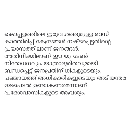
കൊപ്പളത്തിലെ ഇരുവശത്തുമുള്ള ബസ്
കാത്തിരിപ്പ് കേന്ദ്രങ്ങൾ നഷ്ടപ്പെട്ടതിന്റെ
പ്രയാസത്തിലാണ് ജനങ്ങൾ.
അതിനിടയിലാണ് ഈ യൂ ടേൺ
നിരോധനവും. യാത്രാദുരിതവുമായി
ബന്ധപ്പെട്ട് ജനപ്രതിനിധികളുടെയും,
പഞ്ചായത്ത് അധികാരികളുടെയും അടിയന്തര
ഇടപെടൽ ഉണ്ടാകണമെന്നാണ്
പ്രദേശവാസികളുടെ ആവശ്യം.