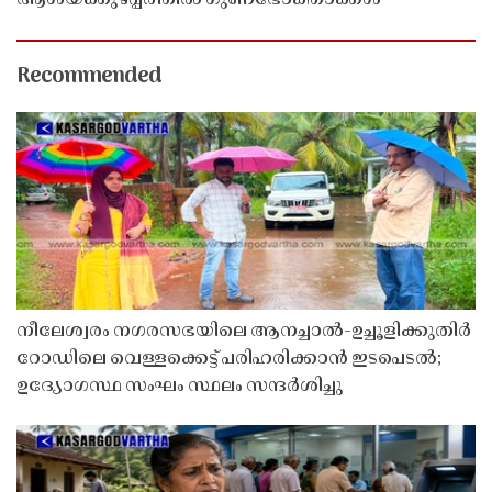
Recommended
നീലേശ്വരം നഗരസഭയിലെ ആനച്ചാൽ-ഉച്ചൂളിക്കുതിർ
റോഡിലെ വെള്ളക്കെട്ട് പരിഹരിക്കാൻ ഇടപെടൽ;
ഉദ്യോഗസ്ഥ സംഘം സ്ഥലം സന്ദർശിച്ചു