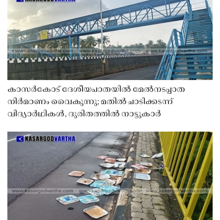
കാസർകോട് ദേശീയപാതയിൽ മേൽനടപ്പാത
നിർമാണം വൈകുന്നു; മതിൽ ചാടിക്കടന്ന്
വിദ്യാർഥികൾ, ദുരിതത്തിൽ നാട്ടുകാർ