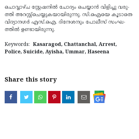
ചൊ­വ്വാഴ്­ച സ്റ്റേ­ഷ­നില്‍ ചോദ്യം ചെയ്യാന്‍ വി­ളി­ച്ചു വ­രു­
ത്തി അ­റ­സ്റ്റ്‌­ചെ­യ്യു­ക­യാ­യി­രുന്നു. സി.ഐയെ കൂ­ടാതെ
വി­ദ്യാന­ഗര്‍ എ­സ്.ഐ. ദി­നേ­ശ­നും പോ­ലീ­സ് സം­ഘ­
ത്തില്‍ ഉ­ണ്ടാ­യി­രുന്നു.
Keywords:
Kasaragod, Chattanchal, Arrest,
Police, Suicide, Ayisha, Ummar, Haseena
Share this story