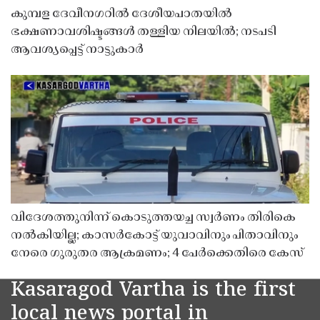
കുമ്പള ദേവീനഗറിൽ ദേശീയപാതയിൽ
ഭക്ഷണാവശിഷ്ടങ്ങൾ തള്ളിയ നിലയിൽ; നടപടി
ആവശ്യപ്പെട്ട് നാട്ടുകാർ
വിദേശത്തുനിന്ന് കൊടുത്തയച്ച സ്വർണം തിരികെ
നൽകിയില്ല; കാസർകോട്ട് യുവാവിനും പിതാവിനും
നേരെ ഗുരുതര ആക്രമണം; 4 പേർക്കെതിരെ കേസ്
Kasaragod Vartha is the first
local news portal in