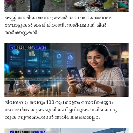
മഴയ്ക്ക് നേരിയ ശമനം; കടൽ ശാന്തമായതോടെ
ബോട്ടുകൾ കടലിലിറങ്ങി, സജീവമായി മീൻ
മാർക്കറ്റുകൾ
ദിവസവും വെറും 100 രൂപ മാത്രം സേവ് ചെയ്യാം;
ഫോൺപേയുടെ പുതിയ ഫീച്ചറിലൂടെ വലിയൊരു
തുക സ്വന്തമാക്കാൻ അറിയേണ്ടതെല്ലാം