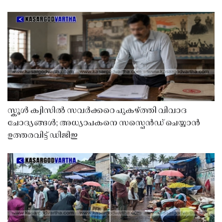
സ്കൂൾ ക്വിസിൽ സവർക്കറെ പുകഴ്ത്തി വിവാദ
ചോദ്യങ്ങൾ; അധ്യാപകനെ സസ്പെൻഡ് ചെയ്യാൻ
ഉത്തരവിട്ട് ഡിജിഇ