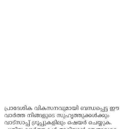
പ്രാദേശിക വികസനവുമായി ബന്ധപ്പെട്ട ഈ
വാർത്ത നിങ്ങളുടെ സുഹൃത്തുക്കൾക്കും
വാട്സാപ്പ് ഗ്രൂപ്പുകളിലും ഷെയർ ചെയ്യുക.