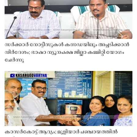
സർക്കാർ നോട്ടീസുകൾ കന്നഡയിലും അച്ചടിക്കാൻ
നിർദേശം; ഭാഷാ ന്യൂനപക്ഷ ജില്ലാ കമ്മിറ്റി യോഗം
ചേർന്നു
കാസർകോട്ട് ആദ്യം; മുളിയാർ പഞ്ചായത്തിൽ