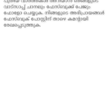
പുതിയ വാർത്തകൾ അറിയാൻ ഞങ്ങളുടെ
വാട്സാപ്പ് ചാനലും ഫേസ്ബുക്ക് പേജും
ഫോളോ ചെയ്യുക. നിങ്ങളുടെ അഭിപ്രായങ്ങൾ
ഫേസ്ബുക് പോസ്റ്റിന് താഴെ കമന്റായി
രേഖപ്പെടുത്തുക.