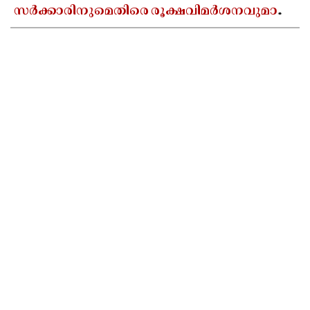
സർക്കാരിനുമെതിരെ രൂക്ഷവിമർശനവുമായി
പ്രതിപക്ഷ നേതാവ് പിണറായി വിജയൻ