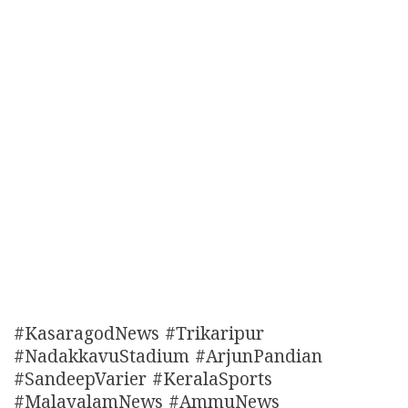
#KasaragodNews #Trikaripur
#NadakkavuStadium #ArjunPandian
#SandeepVarier #KeralaSports
#MalayalamNews #AmmuNews