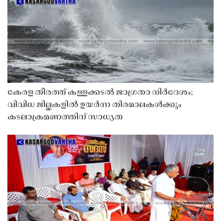
കേരള തീരത്ത് കള്ളക്കടൽ ജാഗ്രതാ നിർദേശം;
വിവിധ ജില്ലകളിൽ ഉയർന്ന തിരമാലകൾക്കും
കടലാക്രമണത്തിന് സാധ്യത