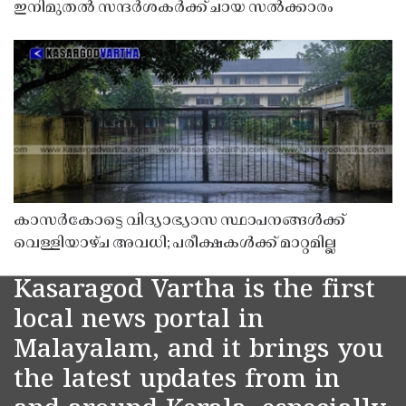
ഇനിമുതൽ സന്ദർശകർക്ക് ചായ സൽക്കാരം
കാസർകോട്ടെ വിദ്യാഭ്യാസ സ്ഥാപനങ്ങൾക്ക്
വെള്ളിയാഴ്ച അവധി; പരീക്ഷകൾക്ക് മാറ്റമില്ല
Kasaragod Vartha is the first
local news portal in
Malayalam, and it brings you
the latest updates from in