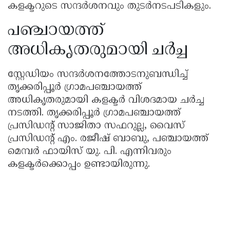
കളക്ടറുടെ സന്ദർശനവും തുടർനടപടികളും.
പഞ്ചായത്ത്
അധികൃതരുമായി ചർച്ച
സ്റ്റേഡിയം സന്ദർശനത്തോടനുബന്ധിച്ച്
തൃക്കരിപ്പൂർ ഗ്രാമപഞ്ചായത്ത്
അധികൃതരുമായി കളക്ടർ വിശദമായ ചർച്ച
നടത്തി. തൃക്കരിപ്പൂർ ഗ്രാമപഞ്ചായത്ത്
പ്രസിഡൻ്റ് സാജിതാ സഫറുല്ല, വൈസ്
പ്രസിഡൻ്റ് എം. രജീഷ് ബാബു, പഞ്ചായത്ത്
മെമ്പർ ഫായിസ് യു. പി. എന്നിവരും
കളക്ടർക്കൊപ്പം ഉണ്ടായിരുന്നു.