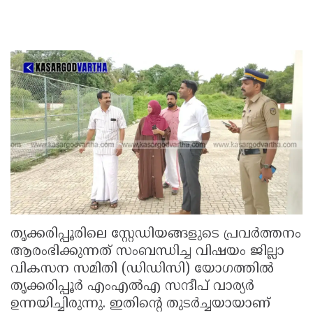
തൃക്കരിപ്പൂരിലെ സ്റ്റേഡിയങ്ങളുടെ പ്രവർത്തനം
ആരംഭിക്കുന്നത് സംബന്ധിച്ച വിഷയം ജില്ലാ
വികസന സമിതി (ഡിഡിസി) യോഗത്തിൽ
തൃക്കരിപ്പൂർ എംഎൽഎ സന്ദീപ് വാര്യർ
ഉന്നയിച്ചിരുന്നു. ഇതിൻ്റെ തുടർച്ചയായാണ്