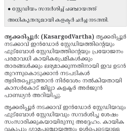
Updates
Assembly
● സ്റ്റേഡിയം സന്ദർശിച്ച് പഞ്ചായത്ത്
Kerala
Polls
Local
Look
അധികൃതരുമായി കളക്ടർ ചർച്ച നടത്തി.
Body
Back
തൃക്കരിപ്പൂർ: (KasargodVartha)
തൃക്കരിപ്പൂർ
Election
2025
നടക്കാവ് ഇൻഡോർ സ്റ്റേഡിയത്തിൻ്റെയും
ഫുട്ബോൾ സ്റ്റേഡിയത്തിൻ്റെയും പ്രയോജനം
പരമാവധി കായികപ്രേമികൾക്കും
താരങ്ങൾക്കും ലഭ്യമാക്കുന്നതിനായി ഇവ ഉടൻ
തുറന്നുകൊടുക്കാൻ നടപടികൾ
ത്വരിതപ്പെടുത്താൻ നിർദേശം നൽകിയതായി
കാസർകോട് ജില്ലാ കളക്ടർ അർജുൻ
പാണ്ഡ്യൻ അറിയിച്ചു.
തൃക്കരിപ്പൂർ നടക്കാവ് ഇൻഡോർ സ്റ്റേഡിയവും
ഫുട്ബോൾ സ്റ്റേഡിയവും സന്ദർശിച്ച ശേഷം
സംസാരിക്കുകയായിരുന്നു അദ്ദേഹം. കായിക
വകുപ്പും ഗ്രാമപഞ്ചായത്തും ഉൾപ്പെടെയുള്ള