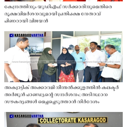
കേന്ദ്രത്തിനും യുഡിഎഫ് സർക്കാരിനുമെതിരെ
രൂക്ഷവിമർശനവുമായി പ്രതിപക്ഷ നേതാവ്
പിണറായി വിജയൻ
അക്വാട്ടിക് അക്കാദമി നീന്തൽക്കുളത്തിൽ കലക്ടർ
അർജുൻ പാണ്ഡ്യൻ്റെ സന്ദർശനം; അടിസ്ഥാന
സൗകര്യങ്ങൾ മെച്ചപ്പെടുത്താൻ നിർദേശം