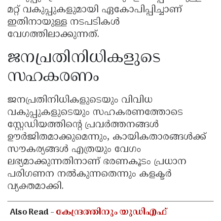
മറ്റ് വകുപ്പുകളുമായി ഏകോപിപ്പിച്ചാണ്
ഇതിനായുള്ള നടപടികൾ
വേഗത്തിലാക്കുന്നത്.
ജനപ്രതിനിധികളുടെ
സഹകരണം
ജനപ്രതിനിധികളുടെയും വിവിധ
വകുപ്പുകളുടെയും സഹകരണത്തോടെ
സ്റ്റേഡിയത്തിൻ്റെ പ്രവർത്തനങ്ങൾ
ഊർജിതമാക്കുമെന്നും, കായികതാരങ്ങൾക്ക്
സൗകര്യങ്ങൾ എത്രയും വേഗം
ലഭ്യമാക്കുന്നതിനാണ് ഭരണകൂടം പ്രധാന
പരിഗണന നൽകുന്നതെന്നും കളക്ടർ
വ്യക്തമാക്കി.
Also Read -
കേന്ദ്രത്തിനും യുഡിഎഫ്