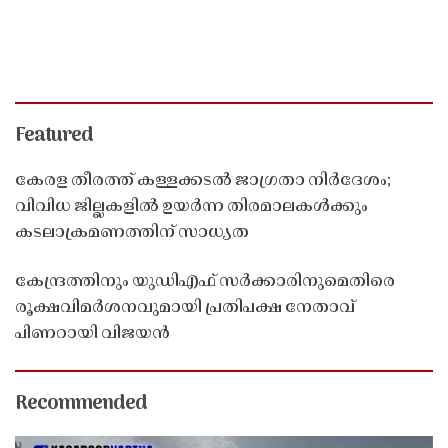
Featured
കേരള തീരത്ത് കള്ളക്കടൽ ജാഗ്രതാ നിർദേശം;
വിവിധ ജില്ലകളിൽ ഉയർന്ന തിരമാലകൾക്കും
കടലാക്രമണത്തിന് സാധ്യത
കേന്ദ്രത്തിനും യുഡിഎഫ് സർക്കാരിനുമെതിരെ
രൂക്ഷവിമർശനവുമായി പ്രതിപക്ഷ നേതാവ്
പിണറായി വിജയൻ
Recommended