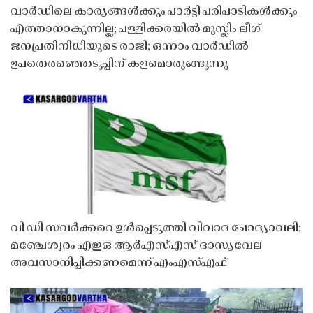
വാർഡിലെ കാര്യങ്ങൾക്കും പാർട്ടി പരിപാടികൾക്കും
എത്താനാകുന്നില്ല; പള്ളിക്കരയിൽ മുസ്ലിം ലീഗ്
ജനപ്രതിനിധിയുടെ രാജി; ഒന്നാം വാർഡിൽ
ഉപതെരഞ്ഞെടുപ്പിന് കളമൊരുങ്ങുന്നു
വി ഡി സവർക്കറെ ഉൾപ്പെടുത്തി വിവാദ ചോദ്യാവലി;
മഞ്ചേശ്വരം എഇഒ ആർഎസ്എസ് ദാസ്യവേല
അവസാനിപ്പിക്കണമെന്ന് എംഎസ്എഫ്