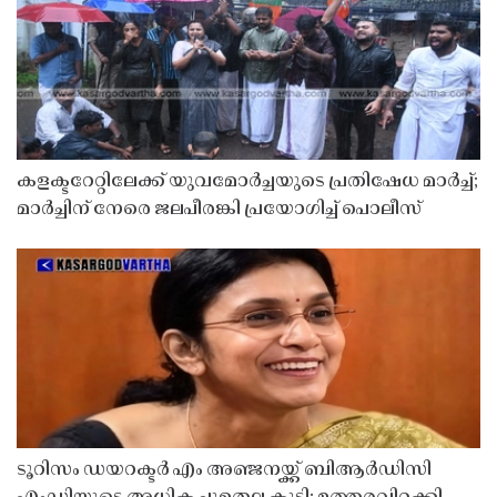
കളക്ടറേറ്റിലേക്ക് യുവമോർച്ചയുടെ പ്രതിഷേധ മാർച്ച്;
മാർച്ചിന് നേരെ ജലപീരങ്കി പ്രയോഗിച്ച് പൊലീസ്
ടൂറിസം ഡയറക്ടർ എം അഞ്ജനയ്ക്ക് ബിആർഡിസി