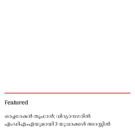
Featured
ഓപ്പറേഷൻ തൂഫാൻ; വിദ്യാനഗറിൽ
എംഡിഎംഎയുമായി 3 യുവാക്കൾ അറസ്റ്റിൽ