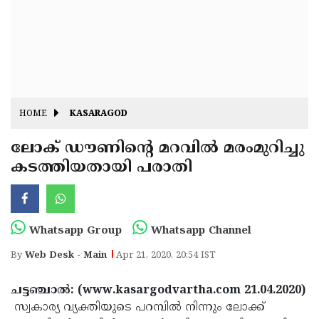
Fitr
May
Day
Eid
Al
Independence
Ad'ha
Day
Onam
HOME
KASARAGOD
J&K
State
ലോക് ഡൗണിന്റെ മറവില്‍ മരംമുറിച്ചു
Haryana
കടത്തിയതായി പരാതി
Assembly
State
Diwali
Elections
Assembly
Christmas
Elections
New-
Whatsapp Group
Whatsapp Channel
Year
Republic
By
Web Desk - Main
Apr 21, 2020, 20:54 IST
Day
Budget
ചട്ടഞ്ചാല്‍: (www.kasargodvartha.com 21.04.2020)
Delhi
സ്വകാര്യ വ്യക്തിയുടെ പറമ്പില്‍ നിന്നും ലോക്ക്