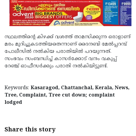
Updates
Assembly
Kerala
Polls
Local
Look
Body
Back
സ്ഥലത്തിന്റെ കിഴക്ക് വശത്ത് താമസിക്കുന്ന ഒരാളാണ്
Election
2025
മരം മുറിച്ചുകടത്തിയതെന്നാണ് ദൈനബി മേല്‍പ്പറമ്പ്
പോലീസില്‍ നല്‍കിയ പരാതിയില്‍ പറയുന്നത്.
സംഭവം സംബന്ധിച്ച് കാസര്‍ക്കോട് വനം വകുപ്പ്
റേഞ്ച് ഓഫീസര്‍ക്കും പരാതി നല്‍കിയിട്ടുണ്ട്.
Keywords:
Kasaragod, Chattanchal, Kerala, News,
Tree, Complaint, Tree cut down; complaint
lodged
Share this story