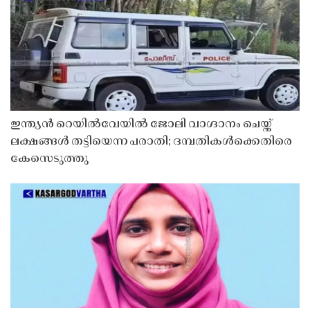
ഇന്ത്യൻ റെയിൽവേയിൽ ജോലി വാഗ്ദാനം ചെയ്ത്
ലക്ഷങ്ങൾ തട്ടിയെന്ന പരാതി; ദമ്പതികൾക്കെതിരെ
കേസെടുത്തു