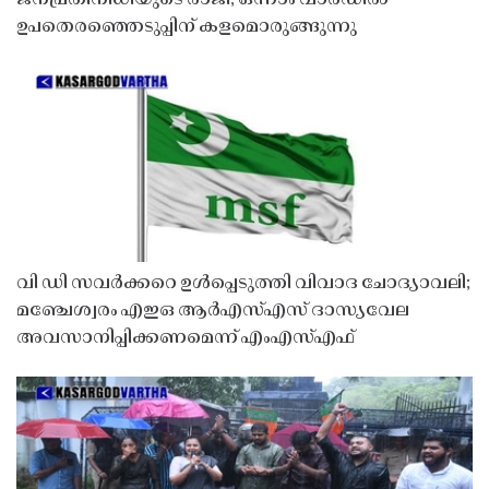
ജനപ്രതിനിധിയുടെ രാജി; ഒന്നാം വാർഡിൽ
ഉപതെരഞ്ഞെടുപ്പിന് കളമൊരുങ്ങുന്നു
വി ഡി സവർക്കറെ ഉൾപ്പെടുത്തി വിവാദ ചോദ്യാവലി;
മഞ്ചേശ്വരം എഇഒ ആർഎസ്എസ് ദാസ്യവേല
അവസാനിപ്പിക്കണമെന്ന് എംഎസ്എഫ്