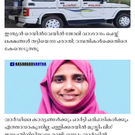
ഇന്ത്യൻ റെയിൽവേയിൽ ജോലി വാഗ്ദാനം ചെയ്ത്
ലക്ഷങ്ങൾ തട്ടിയെന്ന പരാതി; ദമ്പതികൾക്കെതിരെ
കേസെടുത്തു
വാർഡിലെ കാര്യങ്ങൾക്കും പാർട്ടി പരിപാടികൾക്കും
എത്താനാകുന്നില്ല; പള്ളിക്കരയിൽ മുസ്ലിം ലീഗ്