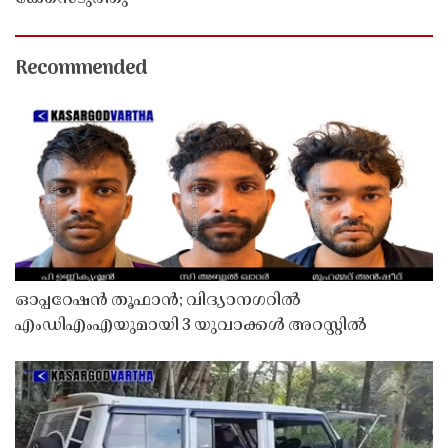
Recommended
ഓപ്പറേഷൻ തൂഫാൻ; വിദ്യാനഗറിൽ
എംഡിഎംഎയുമായി 3 യുവാക്കൾ അറസ്റ്റിൽ