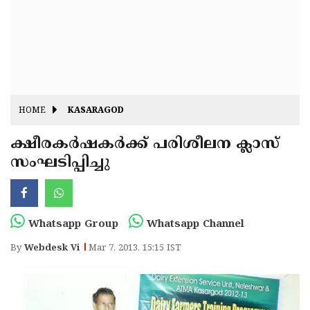
Fitr
May
Day
Eid
Al
Independence
Ad'ha
Day
Onam
HOME
KASARAGOD
J&K
State
ക്ഷീരകര്‍ഷകര്‍ക്ക് പരിശീലന ക്ലാസ്
Haryana
സംഘടിപ്പിച്ചു
Assembly
State
Diwali
Elections
Assembly
Christmas
Elections
New-
Whatsapp Group
Whatsapp Channel
Year
Republic
By
Webdesk Vi
Mar 7, 2013, 15:15 IST
Day
Budget
Delhi