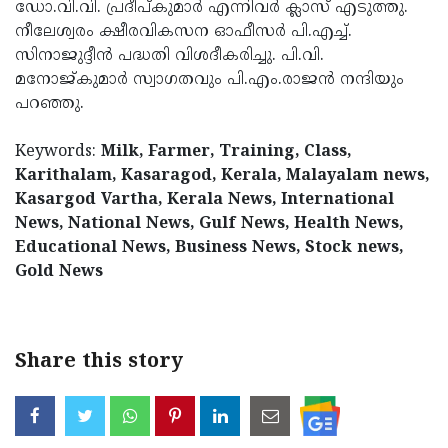
ഡോ.വി.വി. പ്രദീപ്കുമാര്‍ എന്നിവര്‍ ക്ലാസ് എടുത്തു.
Updates
Assembly
Kerala
നീലേശ്വരം ക്ഷീരവികസന ഓഫീസര്‍ പി.എച്ച്.
സിനാജുദ്ദീന്‍ പദ്ധതി വിശദീകരിച്ചു. പി.വി.
Polls
Local
Look
മനോജ്കുമാര്‍ സ്വാഗതവും പി.എം.രാജന്‍ നന്ദിയും
Body
Back
പറഞ്ഞു.
Election
2025
Keywords:
Milk, Farmer, Training, Class,
Karithalam, Kasaragod, Kerala, Malayalam news,
Kasargod Vartha, Kerala News, International
News, National News, Gulf News, Health News,
Educational News, Business News, Stock news,
Gold News
Share this story