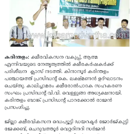
Election
Maha
Shivarathri
International
Women's
Anti-
Day
Drug
Attukal
Campaign
Pongala
Holi
2025
2025
IPL
കരിന്തളം:
ക്ഷീരവികസന വകുപ്പ്, ആത്മ
എന്നിവയുടെ നേതൃത്വത്തില്‍ ക്ഷീരകര്‍ഷകര്‍ക്ക്
2025
Eid
പരിശീലന ക്ലാസ് നടത്തി. കിനാനൂര്‍ കരിന്തളം
Al-
Waqf
പഞ്ചായത്ത് പ്രസിഡന്റ് കെ. ലക്ഷ്മണന്‍ ഉദ്ഘാടനം
ചെയ്തു. കാലിച്ചാമരം ക്ഷീരോല്‍പാദക സഹകരണ
Fitr
Bill
Vishu
സംഘം പ്രസിഡന്റ് വി.വി. വെള്ളുങ്ങ അധ്യക്ഷനായി.
2025
Controversy
Festival
Good
കരിന്തളം ബാങ്ക് പ്രസിഡന്റ് പാറക്കോല്‍ രാജന്‍
പ്രസംഗിച്ചു.
2025
Friday
Easter
Observance
Sunday
By-
ജില്ലാ ക്ഷീരവികസന ഡെപ്യൂട്ടി ഡയറക്ടര്‍ ജോര്‍ജ്കുട്ടി
ജേക്കബ്, ചെറുവത്തൂര്‍ വെറ്ററിനറി സര്‍ജന്‍
2025
2025
Election
Bihar