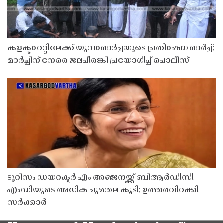
കളക്ടറേറ്റിലേക്ക് യുവമോർച്ചയുടെ പ്രതിഷേധ മാർച്ച്;
മാർച്ചിന് നേരെ ജലപീരങ്കി പ്രയോഗിച്ച് പൊലീസ്
ടൂറിസം ഡയറക്ടർ എം അഞ്ജനയ്ക്ക് ബിആർഡിസി
എംഡിയുടെ അധിക ചുമതല കൂടി; ഉത്തരവിറക്കി
സർക്കാർ