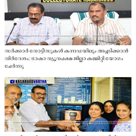
സർക്കാർ നോട്ടീസുകൾ കന്നഡയിലും അച്ചടിക്കാൻ
നിർദേശം; ഭാഷാ ന്യൂനപക്ഷ ജില്ലാ കമ്മിറ്റി യോഗം
ചേർന്നു