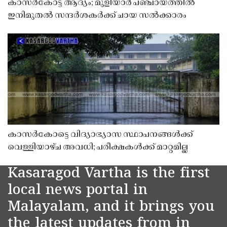
കാസർകോട്ട് ആദ്യം; മുളിയാർ പഞ്ചായത്തിൽ
ഇനിമുതൽ സന്ദർശകർക്ക് ചായ സൽക്കാരം
കാസർകോട്ടെ വിദ്യാഭ്യാസ സ്ഥാപനങ്ങൾക്ക്
വെള്ളിയാഴ്ച അവധി; പരീക്ഷകൾക്ക് മാറ്റമില്ല
Kasaragod Vartha is the first
local news portal in
Malayalam, and it brings you
the latest updates from in