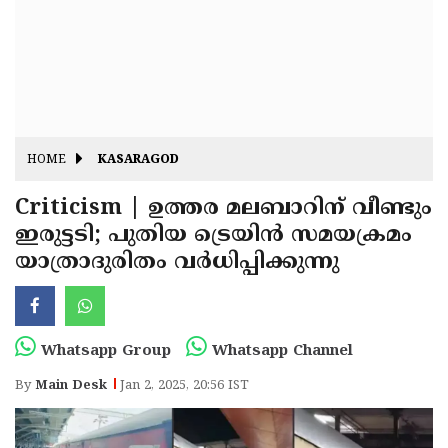
Fitr
May
Day
Eid
Al
Independence
Ad'ha
Day
Onam
HOME
KASARAGOD
J&K
State
Criticism | ഉത്തര മലബാറിന് വീണ്ടും
Haryana
ഇരുട്ടടി; പുതിയ ട്രെയിൻ സമയക്രമം
Assembly
State
Diwali
യാത്രാദുരിതം വർധിപ്പിക്കുന്നു
Elections
Assembly
Christmas
Elections
New-
Year
Republic
Whatsapp Group
Whatsapp Channel
Day
Budget
By
Main Desk
Jan 2, 2025, 20:56 IST
Delhi