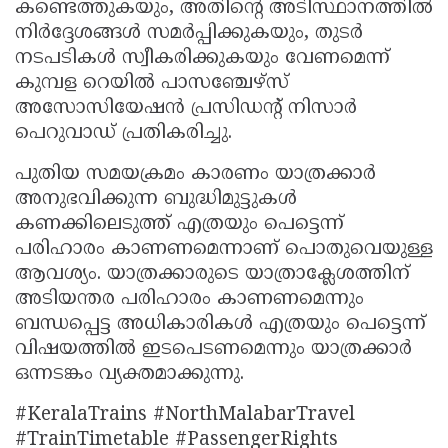
കണ്ടെത്തുകയും, അതിന്റെ അടിസ്ഥാനത്തിൽ
നിർദ്ദേശങ്ങൾ സമർപ്പിക്കുകയും, തുടർ
നടപടികൾ സ്വീകരിക്കുകയും വേണമെന്ന്
കുമ്പള റെയിൽ പാസഞ്ചേഴ്സ്
അസോസിയേഷൻ പ്രസിഡന്റ് നിസാർ
പെറുവാഡ് പ്രതികരിച്ചു.
പുതിയ സമയക്രമം കാരണം യാത്രക്കാർ
അനുഭവിക്കുന്ന ബുദ്ധിമുട്ടുകൾ
കണക്കിലെടുത്ത് എത്രയും പെട്ടെന്ന്
പരിഹാരം കാണണമെന്നാണ് പൊതുവെയുള്ള
ആവശ്യം. യാത്രക്കാരുടെ യാത്രാക്ലേശത്തിന്
അടിയന്തര പരിഹാരം കാണണമെന്നും
ബന്ധപ്പെട്ട അധികാരികൾ എത്രയും പെട്ടെന്ന്
വിഷയത്തിൽ ഇടപെടണമെന്നും യാത്രക്കാർ
ഒന്നടങ്കം വ്യക്തമാക്കുന്നു.
#KeralaTrains #NorthMalabarTravel
#TrainTimetable #PassengerRights