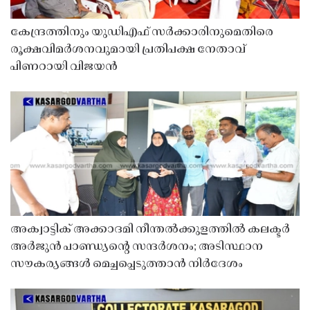
കേന്ദ്രത്തിനും യുഡിഎഫ് സർക്കാരിനുമെതിരെ
രൂക്ഷവിമർശനവുമായി പ്രതിപക്ഷ നേതാവ്
പിണറായി വിജയൻ
അക്വാട്ടിക് അക്കാദമി നീന്തൽക്കുളത്തിൽ കലക്ടർ
അർജുൻ പാണ്ഡ്യൻ്റെ സന്ദർശനം; അടിസ്ഥാന
സൗകര്യങ്ങൾ മെച്ചപ്പെടുത്താൻ നിർദേശം