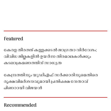
Featured
കേരള തീരത്ത് കള്ളക്കടൽ ജാഗ്രതാ നിർദേശം;
വിവിധ ജില്ലകളിൽ ഉയർന്ന തിരമാലകൾക്കും
കടലാക്രമണത്തിന് സാധ്യത
കേന്ദ്രത്തിനും യുഡിഎഫ് സർക്കാരിനുമെതിരെ
രൂക്ഷവിമർശനവുമായി പ്രതിപക്ഷ നേതാവ്
പിണറായി വിജയൻ
Recommended