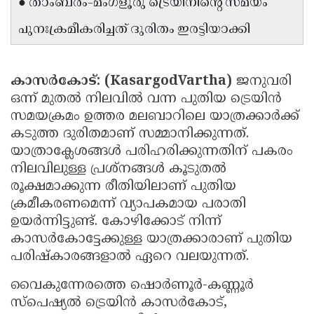
● താംബരം-മംഗളൂരു ട്രെയിനിന്റെ സമയം
Updates
Assembly
Kerala
പുനഃക്രമീകരിച്ചത് ദുരിതം ഇരട്ടിയാക്കി
Polls
Local
Look
Body
Back
കാസർകോട്: (KasargodVartha)
ജനുവരി
Election
2025
ഒന്ന് മുതൽ നിലവിൽ വന്ന പുതിയ ട്രെയിൻ
സമയക്രമം ഉത്തര മലബാറിലെ യാത്രക്കാർക്ക്
കടുത്ത ദുരിതമാണ് സമ്മാനിക്കുന്നത്.
യാത്രാക്ലേശങ്ങൾ പരിഹരിക്കുന്നതിന് പകരം
നിലവിലുള്ള പ്രശ്നങ്ങൾ കൂടുതൽ
രൂക്ഷമാക്കുന്ന രീതിയിലാണ് പുതിയ
ക്രമീകരണമെന്ന് വ്യാപകമായ പരാതി
ഉയർന്നിട്ടുണ്ട്. കോഴിക്കോട് നിന്ന്
കാസർകോട്ടേക്കുള്ള യാത്രക്കാരാണ് പുതിയ
പരിഷ്കാരങ്ങളാൽ ഏറെ വലയുന്നത്.
വൈകുന്നേരത്തെ ഷൊർണൂർ-കണ്ണൂർ
സ്പെഷ്യൽ ട്രെയിൻ കാസർകോട്,