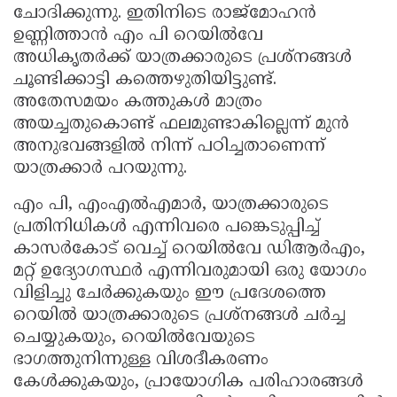
ചോദിക്കുന്നു. ഇതിനിടെ രാജ്‌മോഹൻ
ഉണ്ണിത്താൻ എം പി റെയിൽവേ
അധികൃതർക്ക് യാത്രക്കാരുടെ പ്രശ്നങ്ങൾ
ചൂണ്ടിക്കാട്ടി കത്തെഴുതിയിട്ടുണ്ട്.
അതേസമയം കത്തുകൾ മാത്രം
അയച്ചതുകൊണ്ട് ഫലമുണ്ടാകില്ലെന്ന് മുൻ
അനുഭവങ്ങളിൽ നിന്ന് പഠിച്ചതാണെന്ന്
യാത്രക്കാർ പറയുന്നു.
എം പി, എംഎൽഎമാർ, യാത്രക്കാരുടെ
പ്രതിനിധികൾ എന്നിവരെ പങ്കെടുപ്പിച്ച്
കാസർകോട് വെച്ച് റെയിൽവേ ഡിആർഎം,
മറ്റ് ഉദ്യോഗസ്ഥർ എന്നിവരുമായി ഒരു യോഗം
വിളിച്ചു ചേർക്കുകയും ഈ പ്രദേശത്തെ
റെയിൽ യാത്രക്കാരുടെ പ്രശ്നങ്ങൾ ചർച്ച
ചെയ്യുകയും, റെയിൽവേയുടെ
ഭാഗത്തുനിന്നുള്ള വിശദീകരണം
കേൾക്കുകയും, പ്രായോഗിക പരിഹാരങ്ങൾ