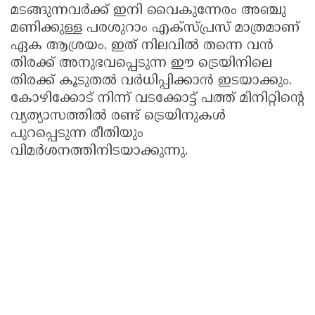
മടങ്ങുന്നവർക്ക് ഇനി വൈകുന്നേരം അഞ്ചു
മണിക്കുള്ള പരശുറാം എക്സ്പ്രസ് മാത്രമാണ്
ഏക ആശ്രയം. ഇത് നിലവിൽ തന്നെ വൻ
തിരക്ക് അനുഭവപ്പെടുന്ന ഈ ട്രെയിനിലെ
തിരക്ക് കൂടുതൽ വർധിപ്പിക്കാൻ ഇടയാക്കും.
കോഴിക്കോട് നിന്ന് വടക്കോട്ട് പത്ത് മിനിറ്റിന്റെ
വ്യത്യാസത്തിൽ രണ്ട് ട്രെയിനുകൾ
പുറപ്പെടുന്ന രീതിയും
വിമർശനത്തിനിടയാക്കുന്നു.