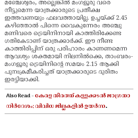
മഞ്ചേശ്വരം, അല്ലെങ്കിൽ മംഗളൂരു വരെ
നീട്ടുമെന്ന യാത്രക്കാരുടെ പ്രതീക്ഷ
ഇത്തവണയും ഫലവത്തായില്ല. ഉച്ചയ്ക്ക് 2.45
കഴിഞ്ഞാൽ പിന്നെ വൈകുന്നേരം അഞ്ചു
മണിവരെ ട്രെയിനിനായി കാത്തിരിക്കേണ്ട
ഗതികേടാണ് യാത്രക്കാർക്ക്. ഈ നീണ്ട
കാത്തിരിപ്പിന് ഒരു പരിഹാരം കാണണമെന്ന
ആവശ്യം ശക്തമായി നിലനിൽക്കെ, താംബരം-
മംഗളൂരു ട്രെയിനിന്റെ സമയം 2.15 ആക്കി
പുനഃക്രമീകരിച്ചത് യാത്രക്കാരുടെ ദുരിതം
ഇരട്ടിയാക്കി.
Also Read -
കേരള തീരത്ത് കള്ളക്കടൽ ജാഗ്രതാ
നിർദേശം; വിവിധ ജില്ലകളിൽ ഉയർന്ന
തിരമാലകൾക്കും കടലാക്രമണത്തിന്
സാധ്യത