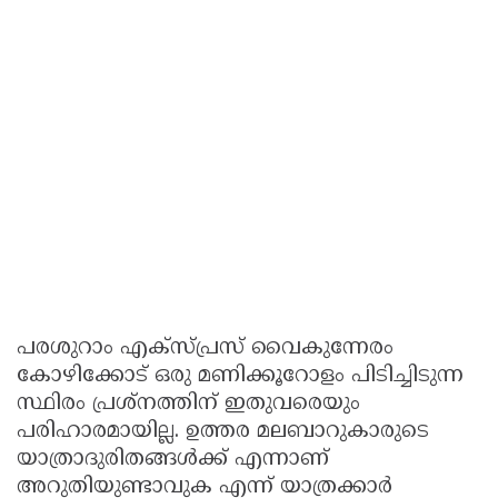
പരശുറാം എക്സ്പ്രസ് വൈകുന്നേരം
കോഴിക്കോട് ഒരു മണിക്കൂറോളം പിടിച്ചിടുന്ന
സ്ഥിരം പ്രശ്നത്തിന് ഇതുവരെയും
പരിഹാരമായില്ല. ഉത്തര മലബാറുകാരുടെ
യാത്രാദുരിതങ്ങൾക്ക് എന്നാണ്
അറുതിയുണ്ടാവുക എന്ന് യാത്രക്കാർ