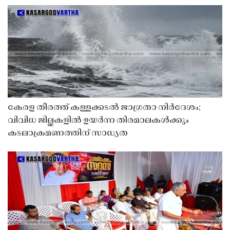
കേരള തീരത്ത് കള്ളക്കടൽ ജാഗ്രതാ നിർദേശം;
വിവിധ ജില്ലകളിൽ ഉയർന്ന തിരമാലകൾക്കും
കടലാക്രമണത്തിന് സാധ്യത