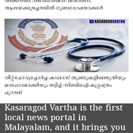
അക്കൗണ്ട് വഴി പെൻഷൻ വിതരണം;
ആശയക്കുഴപ്പത്തിൽ ഗുണഭോക്താക്കൾ
നീറ്റ് ചോദ്യച്ചോർച്ച: കടലാസ് തുണ്ടുകളിലെഴുതിയും
മനഃപാഠമാക്കിയും തട്ടിപ്പ്; സിബിഐ കുറ്റപത്രം
പുറത്ത്
Kasaragod Vartha is the first
local news portal in
Malayalam, and it brings you