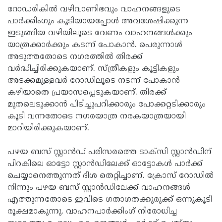
റോഡരികില്‍ വഴിവാണിഭവും വാഹനങ്ങളുടെ
Updates
Assembly
Kerala
പാര്‍ക്കിംഗും കൂടിയായപ്പോള്‍ അവശേഷിക്കുന്ന
Polls
Local
Look
ഇടുങ്ങിയ വഴിയിലൂടെ വേണം വാഹനങ്ങള്‍ക്കും
യാത്രക്കാര്‍ക്കും കടന്ന് പോകാന്‍. പെരുന്നാള്‍
Body
Back
അടുത്തതോടെ നഗരത്തില്‍ തിരക്ക്
Election
2025
വര്‍ദ്ധിച്ചിരിക്കുകയാണ്. സ്ത്രീകളും കൂട്ടികളും
അടക്കമുള്ളവര്‍ റോഡിലൂടെ നടന്ന് പോകാന്‍
കഴിയാതെ പ്രയാസപ്പെടുകയാണ്. തിരക്ക്
മുതലെടുക്കാന്‍ പിടിച്ചുപറിക്കാരും പോക്കറ്റടിക്കാരും
കൂടി വന്നതോടെ നഗരയാത്ര നരകയാത്രയായി
മാറിയിരിക്കുകയാണ്.
പഴയ ബസ് സ്റ്റാന്‍ഡ് പരിസരത്തെ ടാക്‌സി സ്റ്റാന്‍ഡിന്
പിറകിലെ ഓട്ടോ സ്റ്റാന്‍ഡിലേക്ക് ഓട്ടോകള്‍ പാര്‍ക്ക്
ചെയ്യാനെത്തുന്നത് ദിശ തെറ്റിച്ചാണ്. ക്രോസ് റോഡില്‍
നിന്നും പഴയ ബസ് സ്റ്റാന്‍ഡിലേക്ക് വാഹനങ്ങള്‍
എത്തുന്നതോടെ ഇവിടെ ഗതാഗതക്കുരുക്ക് ഒന്നുകൂടി
രൂക്ഷമാകുന്നു. വാഹനപാര്‍ക്കിംഗ് നിരോധിച്ച