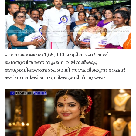
ഓണക്കാലത്ത് 1,65,000 മെട്രിക് ടൺ അരി
പൊതുവിതരണ ശൃംഖല വഴി നൽകും;
ഗോത്രവിഭാഗങ്ങൾക്കായി 'സഞ്ചരിക്കുന്ന റേഷൻ
കട' പദ്ധതിക്ക് വെള്ളരിക്കുണ്ടിൽ തുടക്കം