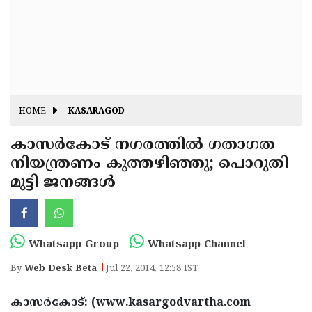
Fitr
May
Day
Eid
Al
Independence
Ad'ha
Day
Onam
HOME
KASARAGOD
J&K
State
കാസര്‍കോട് നഗരത്തില്‍ ഗതാഗത
Haryana
നിയന്ത്രണം കുത്തഴിഞ്ഞു; പൊറുതി
Assembly
State
Diwali
മുട്ടി ജനങ്ങള്‍
Elections
Assembly
Christmas
Elections
New-
Year
Republic
Whatsapp Group
Whatsapp Channel
Day
Budget
By
Web Desk Beta
Jul 22, 2014, 12:58 IST
Delhi
കാസര്‍കോട്: (www.kasargodvartha.com