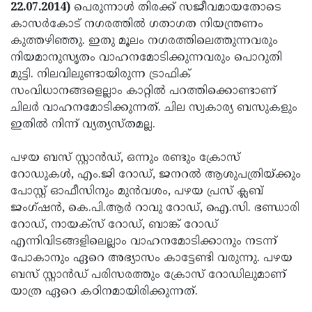
Election
Maha
22.07.2014)
പെരുന്നാള്‍ തിരക്ക് സജീവമായതോടെ
കാസര്‍കോട് നഗരത്തില്‍ ഗതാഗത നിയന്ത്രണം
Shivarathri
International
കുത്തഴിഞ്ഞു. ഇതു മൂലം നഗരത്തിലെത്തുന്നവരും
Women's
Anti-
നിയമാനുസൃതം വാഹനമോടിക്കുന്നവരും പൊറുതി
മുട്ടി. നിലവിലുണ്ടായിരുന്ന ട്രാഫിക്
Day
Drug
Attukal
സംവിധാനങ്ങളെല്ലാം കാറ്റില്‍ പറത്തിക്കൊണ്ടാണ്
Campaign
Pongala
Holi
ചിലര്‍ വാഹനമോടിക്കുന്നത്. ചില സ്വകാര്യ ബസുകളും
ഇതില്‍ നിന്ന് വ്യത്യസ്തമല്ല.
2025
2025
IPL
2025
Eid
പഴയ ബസ് സ്റ്റാന്‍ഡ്, ഒന്നും രണ്ടും ക്രോസ്
റോഡുകള്‍, എം.ജി റോഡ്, ജനറല്‍ ആശുപത്രിയ്ക്കും
Al-
Waqf
പോസ്റ്റ് ഓഫീസിനും മുന്‍വശം, പഴയ പ്രസ് ക്ലബ്
Fitr
Bill
Vishu
ജംഗ്ഷന്‍, കെ.പി.ആര്‍ റാവു റോഡ്, ഐ.സി. ഭണ്ഡാരി
റോഡ്, നായക്‌സ് റോഡ്, ബാങ്ക് റോഡ്
2025
Controversy
Festival
Good
എന്നിവിടങ്ങളിലെല്ലാം വാഹനമോടിക്കാനും നടന്ന്
2025
Friday
Easter
പോകാനും ഏറെ അഭ്യാസം കാട്ടേണ്ടി വരുന്നു. പഴയ
ബസ് സ്റ്റാന്‍ഡ് പരിസരത്തും ക്രോസ് റോഡിലുമാണ്
Observance
Sunday
By-
യാത്ര ഏറെ കഠിനമായിരിക്കുന്നത്.
2025
2025
Election
Bihar