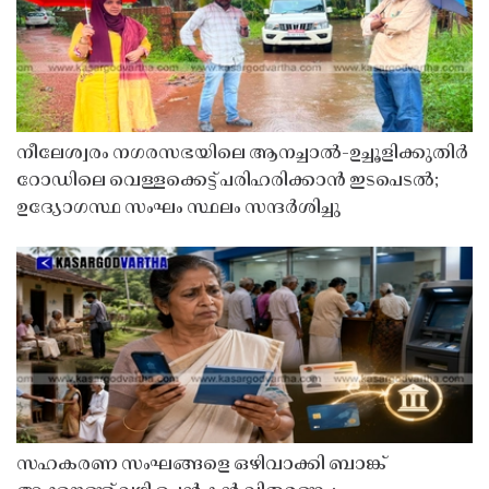
നീലേശ്വരം നഗരസഭയിലെ ആനച്ചാൽ-ഉച്ചൂളിക്കുതിർ
റോഡിലെ വെള്ളക്കെട്ട് പരിഹരിക്കാൻ ഇടപെടൽ;
ഉദ്യോഗസ്ഥ സംഘം സ്ഥലം സന്ദർശിച്ചു
സഹകരണ സംഘങ്ങളെ ഒഴിവാക്കി ബാങ്ക്