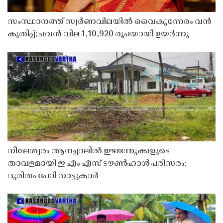
സംസ്ഥാനത്ത് സ്വർണവിലയിൽ വൈകുന്നേരം വൻ
കുതിപ്പ്; പവൻ വില 1,10,920 രൂപയായി ഉയർന്നു
നീലേശ്വരം ആനച്ചാലിൽ ഇഴജന്തുക്കളുടെ
താവളമായി ഇ എം എസ് ടൗൺഹാൾ പരിസരം;
ദുരിതം പേറി നാട്ടുകാർ