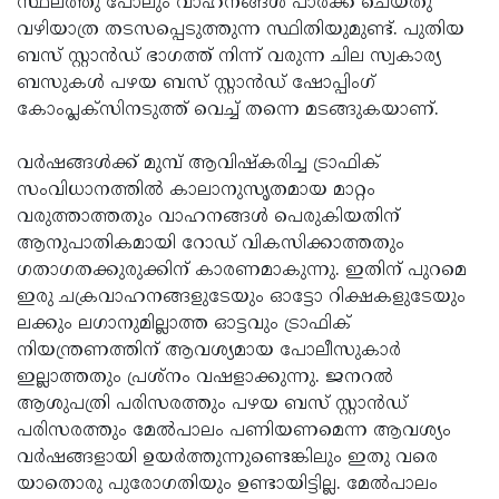
സ്ഥലത്തു പോലും വാഹനങ്ങള്‍ പാര്‍ക്ക് ചെയ്തു
വഴിയാത്ര തടസപ്പെടുത്തുന്ന സ്ഥിതിയുമുണ്ട്. പുതിയ
ബസ് സ്റ്റാന്‍ഡ് ഭാഗത്ത് നിന്ന് വരുന്ന ചില സ്വകാര്യ
ബസുകള്‍ പഴയ ബസ് സ്റ്റാന്‍ഡ് ഷോപ്പിംഗ്
കോംപ്ലക്‌സിനടുത്ത് വെച്ച് തന്നെ മടങ്ങുകയാണ്.
വര്‍ഷങ്ങള്‍ക്ക് മുമ്പ് ആവിഷ്‌കരിച്ച ട്രാഫിക്
സംവിധാനത്തില്‍ കാലാനുസൃതമായ മാറ്റം
വരുത്താത്തതും വാഹനങ്ങള്‍ പെരുകിയതിന്
ആനുപാതികമായി റോഡ് വികസിക്കാത്തതും
ഗതാഗതക്കുരുക്കിന് കാരണമാകുന്നു. ഇതിന് പുറമെ
ഇരു ചക്രവാഹനങ്ങളുടേയും ഓട്ടോ റിക്ഷകളുടേയും
ലക്കും ലഗാനുമില്ലാത്ത ഓട്ടവും ട്രാഫിക്
നിയന്ത്രണത്തിന് ആവശ്യമായ പോലീസുകാര്‍
ഇല്ലാത്തതും പ്രശ്‌നം വഷളാക്കുന്നു. ജനറല്‍
ആശുപത്രി പരിസരത്തും പഴയ ബസ് സ്റ്റാന്‍ഡ്
പരിസരത്തും മേല്‍പാലം പണിയണമെന്ന ആവശ്യം
വര്‍ഷങ്ങളായി ഉയര്‍ത്തുന്നുണ്ടെങ്കിലും ഇതു വരെ
യാതൊരു പുരോഗതിയും ഉണ്ടായിട്ടില്ല. മേല്‍പാലം