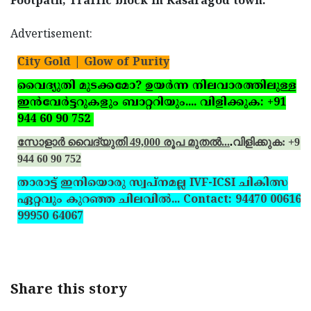
Footpath, Traffic block in Kasaragod town.
Advertisement:
City Gold | Glow of Purity
വൈദ്യുതി മുടക്കമോ? ഉയര്‍ന്ന നിലവാരത്തിലുള്ള
ഇന്‍വേര്‍ട്ടറുകളും ബാറ്ററിയും.... വിളിക്കുക: +91
944 60 90 752
സോളാര്‍ വൈദ്യുതി 49,000 രൂപ മുതല്‍...
.
വിളിക്കുക: +91
944 60 90 752
താരാട്ട് ഇനിയൊരു സ്വപ്‌നമല്ല IVF-ICSI ചികിത്സ
ഏറ്റവും കുറഞ്ഞ ചിലവില്‍... Contact: 94470 00616,
99950 64067
Share this story