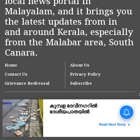
local news portal in
Malayalam, and it brings you
the latest updates from in
and around Kerala, especially
from the Malabar area, South
Canara.
Home
About Us
Contact Us
Privacy Policy
Grievance Redressal
Subscribe
യുഎഇയിൽ വ്യാപാര
സ്ഥാപനങ്ങൾക്ക് ഇ-
ഇൻവോയ്സിങ്
നിർബന്ധമാക്കുന്നു; പിഴ
Copyright © 2007-
2026
Kasargodvartha
ഒഴിവാക്കാൻ അറിയേണ്ട
കാര്യങ്ങൾ, സൗജന്യ