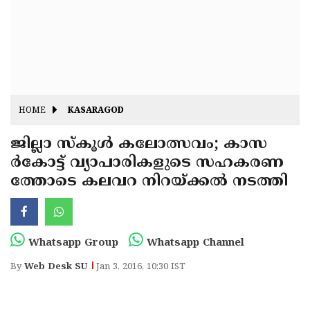
Fitr
May
Day
Eid
Al
Independence
Ad'ha
Day
Onam
HOME
KASARAGOD
J&K
State
ജില്ലാ സ്‌കൂള്‍ കലോത്സവം; കാസ
Haryana
ര്‍കോട്ട് വ്യാപാരികളുടെ സഹകരണ
Assembly
State
Diwali
ത്തോടെ കലവറ നിറയ്ക്കല്‍ നടത്തി
Elections
Assembly
Christmas
Elections
New-
Year
Republic
Whatsapp Group
Whatsapp Channel
Day
Budget
By
Web Desk SU
Jan 3, 2016, 10:30 IST
Delhi