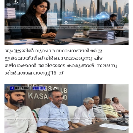
യുഎഇയിൽ വ്യാപാര സ്ഥാപനങ്ങൾക്ക് ഇ-
ഇൻവോയ്സിങ് നിർബന്ധമാക്കുന്നു; പിഴ
ഒഴിവാക്കാൻ അറിയേണ്ട കാര്യങ്ങൾ, സൗജന്യ
ശിൽപശാല ഓഗസ്റ്റ് 16-ന്