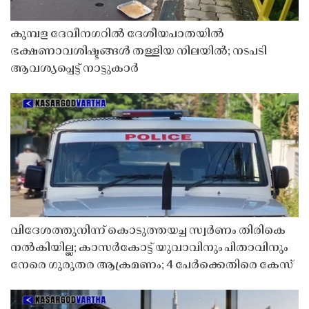
കുമ്പള ദേവീനഗറിൽ ദേശീയപാതയിൽ
ഭക്ഷണാവശിഷ്ടങ്ങൾ തള്ളിയ നിലയിൽ; നടപടി
ആവശ്യപ്പെട്ട് നാട്ടുകാർ
വിദേശത്തുനിന്ന് കൊടുത്തയച്ച സ്വർണം തിരികെ
നൽകിയില്ല; കാസർകോട്ട് യുവാവിനും പിതാവിനും
നേരെ ഗുരുതര ആക്രമണം; 4 പേർക്കെതിരെ കേസ്