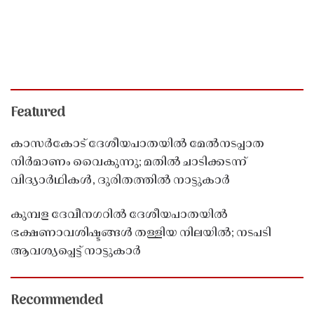
Featured
കാസർകോട് ദേശീയപാതയിൽ മേൽനടപ്പാത
നിർമാണം വൈകുന്നു; മതിൽ ചാടിക്കടന്ന്
വിദ്യാർഥികൾ, ദുരിതത്തിൽ നാട്ടുകാർ
കുമ്പള ദേവീനഗറിൽ ദേശീയപാതയിൽ
ഭക്ഷണാവശിഷ്ടങ്ങൾ തള്ളിയ നിലയിൽ; നടപടി
ആവശ്യപ്പെട്ട് നാട്ടുകാർ
Recommended