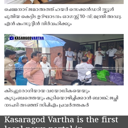
ചെമ്മനാട് ജമാഅത്ത് ഹയർ സെക്കൻഡറി സ്കൂൾ
പുതിയ കെട്ടിട ഉദ്ഘാടനം ഓഗസ്റ്റ് 10-ന്; മന്ത്രി അഡ്വ.
എൻ ഷംസുദ്ദീൻ നിർവഹിക്കും
കിടപ്പുരോഗിയായ വയോധികയെയും
കുടുംബത്തെയും കുടിയൊഴിപ്പിക്കാൻ ബാങ്ക്; ജപ്തി
നടപടി തടഞ്ഞ് സിപിഎം പ്രവർത്തകർ
Kasaragod Vartha is the first