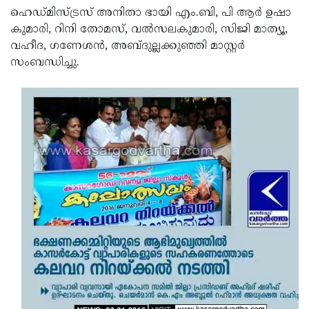
ഹെഡ്മിസ്ട്രസ് അനിതാ ഭായി എം.ബി, പി ആര്‍ ഉഷാ
Updates
Assembly
Kerala
കുമാരി, റിനി തോമസ്, വല്‍സലകുമാരി, സിജി മാത്യൂ,
Polls
Local
Look
വഹീദ, ഗണേശന്‍, അബ്ദുല്ലക്കുഞ്ഞി മാസ്റ്റര്‍
സംബന്ധിച്ചു.
Body
Back
Election
2025