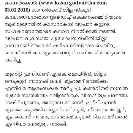
Election
Maha
കാസര്‍കോട്: (www.kasargodvartha.com
03.01.2016)
കാസര്‍കോട് ജില്ല സ്‌കൂള്‍
Shivarathri
International
കലോത്സവത്തോടനുബന്ധിച്ച് ഭക്ഷണക്കമ്മിറ്റിയുടെ
Women's
Anti-
ആഭിമുഖ്യത്തില്‍ കാസര്‍കോട് വ്യാപാരികളുടെ
സഹകരണത്തോടെ കലവറ നിറയ്ക്കല്‍ നടത്തി.
Day
Drug
Attukal
വ്യാപാരി വ്യവസായി ഏകോപന സമിതി ജില്ലാ
Campaign
Pongala
Holi
പ്രസിഡണ്ട് അഹ് മദ് ഷരീഫ് ഉദ്ഘാടനം ചെയ്തു.
ചെയര്‍മാന്‍ കെ.എം അബ്ദുല്‍ റഹ് മാന്‍ അധ്യക്ഷത
2025
2025
IPL
വഹിച്ചു.
2025
Eid
യൂണിറ്റ് പ്രസിഡണ്ട് എ.കെ മൊയ്ദീന്‍, ജില്ലാ
Al-
Waqf
സെക്രട്ടറി നാഗേഷ് ഷെട്ടി, മുഹമ്മദ് വെല്‍ക്കം
Fitr
Bill
Vishu
എന്നിവര്‍ ആശംസകള്‍ അര്‍പ്പിച്ചു. കണ്‍വീനര്‍ സുനില്‍
കുമാര്‍ സ്വാഗതവും രവീന്ദ്രന്‍ കെ വി നന്ദിയും പറഞ്ഞു.
2025
Controversy
Festival
Good
റാഷിദ് പൂരണം, അബ്ബാസ് മലബാര്‍, പ്രദീപ് ചന്ദ്രന്‍
2025
Friday
Easter
എ.ജെ , കുഞ്ഞിക്കണ്ണന്‍ കരിച്ചേരി, സീതാറാം മാസ്റ്റര്‍,
എം.കെ.സി നായര്‍, സന്തോഷ് കുമാര്‍, ടി.കെ.ശ്രീധരന്‍
Observance
Sunday
By-
എന്നിവര്‍ നേതൃത്വം നല്‍കി.
2025
2025
Election
Bihar