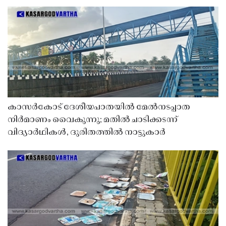
കാസർകോട് ദേശീയപാതയിൽ മേൽനടപ്പാത
നിർമാണം വൈകുന്നു; മതിൽ ചാടിക്കടന്ന്
വിദ്യാർഥികൾ, ദുരിതത്തിൽ നാട്ടുകാർ