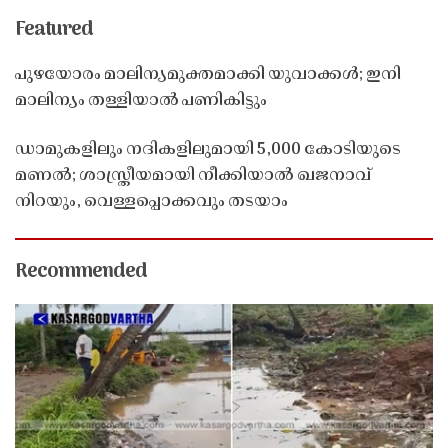
Featured
പുഴയോരം മാലിന്യമുക്തമാക്കി യുവാക്കൾ; ഇനി
മാലിന്യം തള്ളിയാൽ പണികിട്ടും
ഡാമുകളിലും നദികളിലുമായി 5,000 കോടിയുടെ
മണൽ; ശാസ്ത്രീയമായി നീക്കിയാൽ ഖജനാവ്
നിറയും, വെള്ളപ്പൊക്കവും തടയാം
Recommended