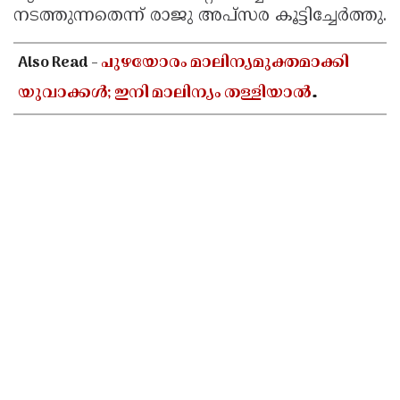
നടത്തുന്നതെന്ന് രാജു അപ്സര കൂട്ടിച്ചേർത്തു.
Also Read -
പുഴയോരം മാലിന്യമുക്തമാക്കി
യുവാക്കൾ; ഇനി മാലിന്യം തള്ളിയാൽ
പണികിട്ടും