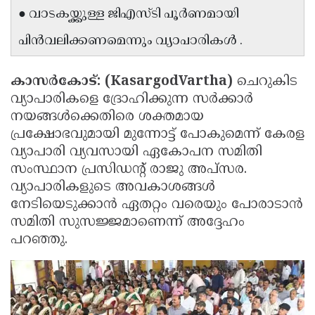
● വാടകയ്ക്കുള്ള ജിഎസ്ടി പൂർണമായി
Updates
Assembly
Kerala
പിൻവലിക്കണമെന്നും വ്യാപാരികൾ .
Polls
Local
Look
Body
Back
കാസർകോട്: (KasargodVartha)
ചെറുകിട
Election
2025
വ്യാപാരികളെ ദ്രോഹിക്കുന്ന സർക്കാർ
നയങ്ങൾക്കെതിരെ ശക്തമായ
പ്രക്ഷോഭവുമായി മുന്നോട്ട് പോകുമെന്ന് കേരള
വ്യാപാരി വ്യവസായി ഏകോപന സമിതി
സംസ്ഥാന പ്രസിഡന്റ് രാജു അപ്സര.
വ്യാപാരികളുടെ അവകാശങ്ങൾ
നേടിയെടുക്കാൻ ഏതറ്റം വരെയും പോരാടാൻ
സമിതി സുസജ്ജമാണെന്ന് അദ്ദേഹം
പറഞ്ഞു.