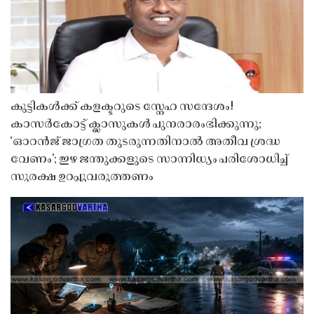
കുട്ടികൾക്ക് കളക്ടറുടെ സ്നേഹ സന്ദേശം!
കാസർകോട്ട് ക്ലാസുകൾ പുനരാരംഭിക്കുന്നു;
‘ഓറൻജ് ജാഗ്രത തുടരുന്നതിനാൽ അതീവ ശ്രദ്ധ
വേണം’; ഇഴ ജന്തുക്കളുടെ സാന്നിധ്യം പരിശോധിച്ച്
സുരക്ഷ ഉറപ്പുവരുത്തണം