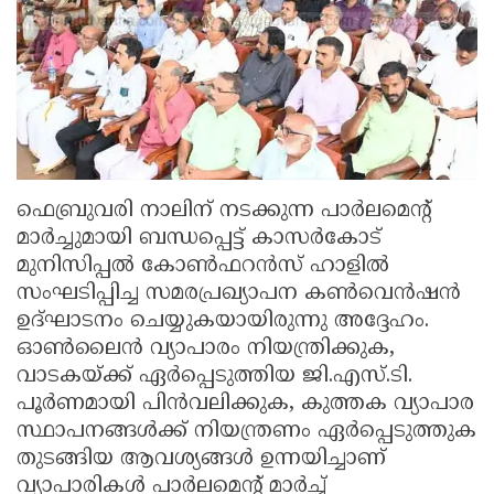
ഫെബ്രുവരി നാലിന് നടക്കുന്ന പാർലമെൻ്റ്
മാർച്ചുമായി ബന്ധപ്പെട്ട് കാസർകോട്
മുനിസിപ്പൽ കോൺഫറൻസ് ഹാളിൽ
സംഘടിപ്പിച്ച സമരപ്രഖ്യാപന കൺവെൻഷൻ
ഉദ്ഘാടനം ചെയ്യുകയായിരുന്നു അദ്ദേഹം.
ഓൺലൈൻ വ്യാപാരം നിയന്ത്രിക്കുക,
വാടകയ്ക്ക് ഏർപ്പെടുത്തിയ ജി.എസ്.ടി.
പൂർണമായി പിൻവലിക്കുക, കുത്തക വ്യാപാര
സ്ഥാപനങ്ങൾക്ക് നിയന്ത്രണം ഏർപ്പെടുത്തുക
തുടങ്ങിയ ആവശ്യങ്ങൾ ഉന്നയിച്ചാണ്
വ്യാപാരികൾ പാർലമെൻ്റ് മാർച്ച്