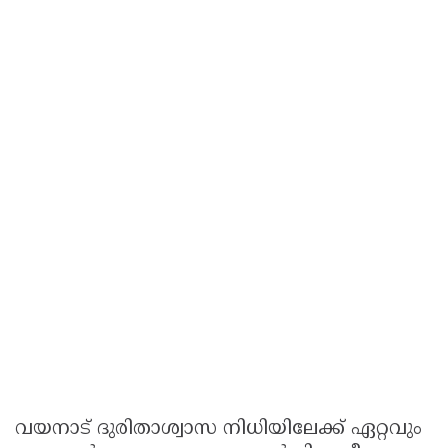
വയനാട് ദുരിതാശ്വാസ നിധിയിലേക്ക് ഏറ്റവും