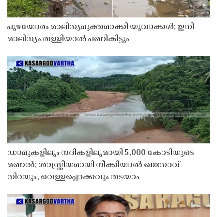
പുഴയോരം മാലിന്യമുക്തമാക്കി യുവാക്കൾ; ഇനി
മാലിന്യം തള്ളിയാൽ പണികിട്ടും
ഡാമുകളിലും നദികളിലുമായി 5,000 കോടിയുടെ
മണൽ; ശാസ്ത്രീയമായി നീക്കിയാൽ ഖജനാവ്
നിറയും, വെള്ളപ്പൊക്കവും തടയാം