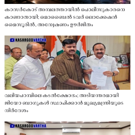
കാസർകോട് അമ്പലത്തറയിൽ പൊലീസുകാരനെ
കാണാതായി; മൊബൈൽ ടവർ ലൊക്കേഷൻ
മൈസൂരിൽ, അന്വേഷണം ഊർജിതം
വലിയപറമ്പിലെ കടൽക്ഷോഭം; അടിയന്തരമായി
ജിയോ ബാഗുകൾ സ്ഥാപിക്കാൻ മുഖ്യമന്ത്രിയുടെ
നിർദേശം