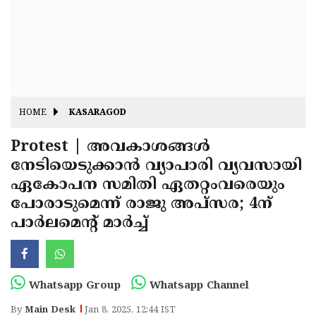
Fitr
May
Day
Eid
Al
Independence
Ad'ha
Day
Onam
HOME
KASARAGOD
J&K
State
Protest | അവകാശങ്ങൾ
Haryana
നേടിയെടുക്കാൻ വ്യാപാരി വ്യവസായി
Assembly
State
Diwali
ഏകോപന സമിതി ഏതറ്റംവരെയും
Elections
Assembly
Christmas
പോരാടുമെന്ന് രാജു അപ്സര; 4ന്
Elections
പാർലമെന്റ് മാർച്ച് ​​​​​​​
New-
Year
Republic
Day
Budget
Whatsapp Group
Whatsapp Channel
Delhi
By
Main Desk
Jan 8, 2025, 12:44 IST