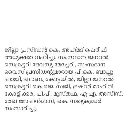
ജില്ലാ പ്രസിഡൻ്റ് കെ. അഹ്‌മദ്‌ ഷെരീഫ്
അധ്യക്ഷത വഹിച്ചു. സംസ്ഥാന ജനറൽ
സെക്രട്ടറി ദേവസ്യ മേച്ചേരി, സംസ്ഥാന
വൈസ് പ്രസിഡന്റുമാരായ പി.കെ. ബാപ്പു
ഹാജി, ബാബു കോട്ടയിൽ, ജില്ലാ ജനറൽ
സെക്രട്ടറി കെ.ജെ. സജി, ട്രഷറർ മാഹിൻ
കോളിക്കര, പി.പി. മുസ്‌തഫ, എ.എ. അസീസ്,
രേഖ മോഹൻദാസ്, കെ. സത്യകുമാർ
സംസാരിച്ചു.