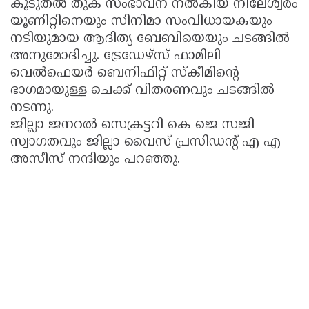
കൂടുതൽ തുക സംഭാവന നൽകിയ നീലേശ്വരം
യൂണിറ്റിനെയും സിനിമാ സംവിധായകയും
നടിയുമായ ആദിത്യ ബേബിയെയും ചടങ്ങിൽ
അനുമോദിച്ചു. ട്രേഡേഴ്സ് ഫാമിലി
വെൽഫെയർ ബെനിഫിറ്റ് സ്കീമിന്റെ
ഭാഗമായുള്ള ചെക്ക് വിതരണവും ചടങ്ങിൽ
നടന്നു.
ജില്ലാ ജനറൽ സെക്രട്ടറി കെ ജെ സജി
സ്വാഗതവും ജില്ലാ വൈസ് പ്രസിഡന്റ് എ എ
അസീസ് നന്ദിയും പറഞ്ഞു.