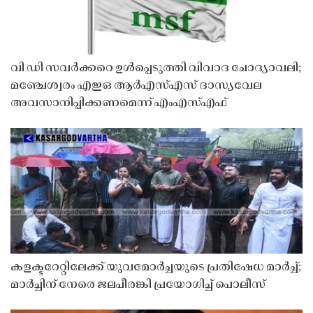
വി ഡി സവർക്കറെ ഉൾപ്പെടുത്തി വിവാദ ചോദ്യാവലി;
മഞ്ചേശ്വരം എഇഒ ആർഎസ്എസ് ദാസ്യവേല
അവസാനിപ്പിക്കണമെന്ന് എംഎസ്എഫ്
കളക്ടറേറ്റിലേക്ക് യുവമോർച്ചയുടെ പ്രതിഷേധ മാർച്ച്;
മാർച്ചിന് നേരെ ജലപീരങ്കി പ്രയോഗിച്ച് പൊലീസ്