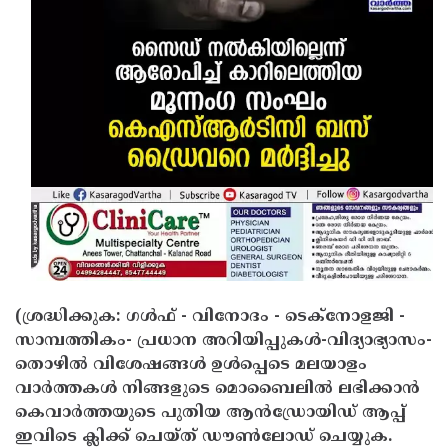
Updates
Assembly
Kerala
Polls
Local
Look
Body
Back
Election
2025
(ശ്രദ്ധിക്കുക: ഗൾഫ് - വിനോദം - ടെക്നോളജി -
സാമ്പത്തികം- പ്രധാന അറിയിപ്പുകൾ-വിദ്യാഭ്യാസം-
തൊഴിൽ വിശേഷങ്ങൾ ഉൾപ്പെടെ മലയാളം
വാർത്തകൾ നിങ്ങളുടെ മൊബൈലിൽ ലഭിക്കാൻ
കെവാർത്തയുടെ പുതിയ ആൻഡ്രോയിഡ് ആപ്പ്
ഇവിടെ ക്ലിക്ക് ചെയ്ത് ഡൗൺലോഡ് ചെയ്യുക.