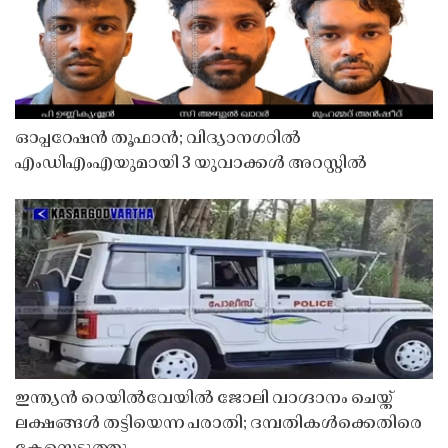
ഓപ്പറേഷൻ തൂഫാൻ; വിദ്യാനഗറിൽ
എംഡിഎംഎയുമായി 3 യുവാക്കൾ അറസ്റ്റിൽ
ഇന്ത്യൻ റെയിൽവേയിൽ ജോലി വാഗ്ദാനം ചെയ്ത്
ലക്ഷങ്ങൾ തട്ടിയെന്ന പരാതി; ദമ്പതികൾക്കെതിരെ