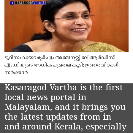
ടൂറിസം ഡയറക്ടർ എം അഞ്ജനയ്ക്ക് ബിആർഡിസി
എംഡിയുടെ അധിക ചുമതല കൂടി; ഉത്തരവിറക്കി
സർക്കാർ
Kasaragod Vartha is the first
local news portal in
Malayalam, and it brings you
the latest updates from in
and around Kerala, especially