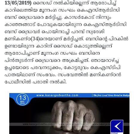
Election
Maha
13/05/2019)
സൈഡ് നല്‍കിയില്ലെന്ന് ആരോപിച്ച്
കാറിലെത്തിയ മൂന്നംഗ സംഘം കെഎസ്ആര്‍ടിസി
Shivarathri
International
ബസ് ഡ്രൈവറെ മര്‍ദ്ദിച്ചു. കാസര്‍കോട് നിന്നും
Women's
Anti-
കാഞ്ഞങ്ങാട് പോവുകയായിരുന്ന കെഎസ്ആര്‍ടിസി
ബസ് ഡ്രൈവര്‍ പൊയിനാച്ചി പറമ്പ് സ്വദേശി
Day
Drug
Attukal
മണികണ്ഠ(34)നെയാണ് മര്‍ദ്ദിച്ചത്. ബസിന്റെ പിറകില്‍
Campaign
Pongala
Holi
ഉണ്ടായിരുന്ന കാറിന് സൈഡ് കൊടുത്തില്ലെന്ന്
ആരോപിച്ചാണ് മൂന്നംഗ സംഘം ബസിനെ
2025
2025
IPL
പിന്‍തുടര്‍ന്ന് ഡ്രൈവറെ അക്രമിച്ചത്. ഞായറാഴ്ച്ച
2025
Eid
ഉച്ചയോടെ പരവനടുക്കം, കോട്ടരുവം കെഎസ്ടിപി
പാതയിലാണ് സംഭവം. സംഭവത്തില്‍ മണികണ്ഠന്‍
Al-
Waqf
പോലീസില്‍ പരാതി നല്‍കി.
Fitr
Bill
Vishu
2025
Controversy
Festival
Good
2025
Friday
Easter
Observance
Sunday
By-
2025
2025
Election
Bihar