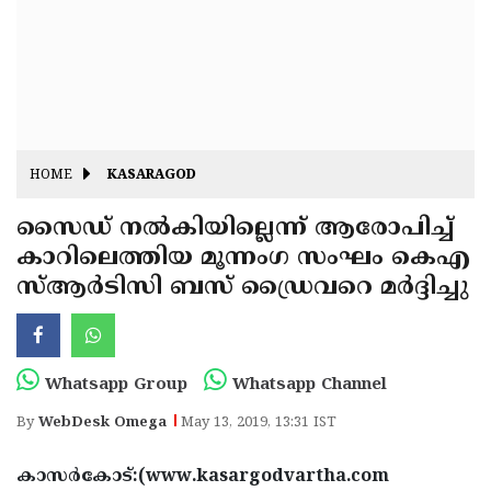
Fitr
May
Day
Eid
Al
Independence
Ad'ha
Day
Onam
HOME
KASARAGOD
J&K
State
സൈഡ് നല്‍കിയില്ലെന്ന് ആരോപിച്ച്
Haryana
കാറിലെത്തിയ മൂന്നംഗ സംഘം കെഎ
Assembly
State
Diwali
സ്ആര്‍ടിസി ബസ് ഡ്രൈവറെ മര്‍ദ്ദിച്ചു
Elections
Assembly
Christmas
Elections
New-
Year
Republic
Whatsapp Group
Whatsapp Channel
Day
Budget
By
WebDesk Omega
May 13, 2019, 13:31 IST
Delhi
കാസര്‍കോട്:(www.kasargodvartha.com