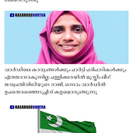
കേസെടുത്തു
വാർഡിലെ കാര്യങ്ങൾക്കും പാർട്ടി പരിപാടികൾക്കും
എത്താനാകുന്നില്ല; പള്ളിക്കരയിൽ മുസ്ലിം ലീഗ്
ജനപ്രതിനിധിയുടെ രാജി; ഒന്നാം വാർഡിൽ
ഉപതെരഞ്ഞെടുപ്പിന് കളമൊരുങ്ങുന്നു