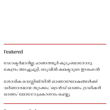
Featured
ഡോക്ടർമാരില്ല; പാണത്തൂർ കുടുംബാരോഗ്യ
കേന്ദ്രം അടച്ചുപൂട്ടി, ഒടുവിൽ കലക്ടറുടെ ഇടപെടൽ
ശോഭിക വെഡ്ഡിങ്സിൽ ഓണാഘോഷങ്ങൾക്ക്
വർണാഭമായ തുടക്കം; 'ട്രെൻഡ് ഓണം, ട്രഡിഷൻ
ഓണം' ലോഗോ പ്രകാശനം ചെയ്തു