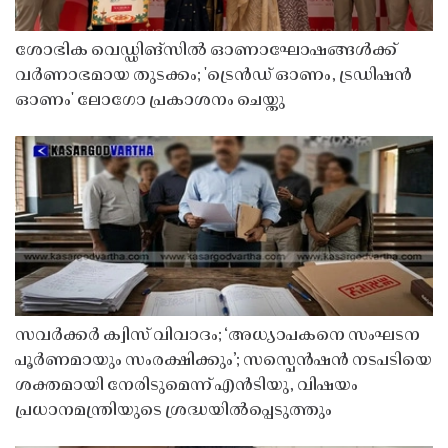
ശോഭിക വെഡ്ഡിങ്സിൽ ഓണാഘോഷങ്ങൾക്ക്
വർണാഭമായ തുടക്കം; 'ട്രെൻഡ് ഓണം, ട്രഡിഷൻ
ഓണം' ലോഗോ പ്രകാശനം ചെയ്തു
സവർക്കർ ക്വിസ് വിവാദം; ‘അധ്യാപകനെ സംഘടന
പൂർണമായും സംരക്ഷിക്കും’; സസ്പെൻഷൻ നടപടിയെ
ശക്തമായി നേരിടുമെന്ന് എൻടിയു, വിഷയം
പ്രധാനമന്ത്രിയുടെ ശ്രദ്ധയിൽപ്പെടുത്തും