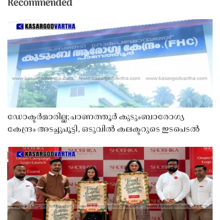
Recommended
ഡോക്ടർമാരില്ല; പാണത്തൂർ കുടുംബാരോഗ്യ
കേന്ദ്രം അടച്ചുപൂട്ടി, ഒടുവിൽ കലക്ടറുടെ ഇടപെടൽ