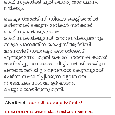
ഓഫീസുകൾക്ക് പുതിയൊരു ആസ്ഥാനം
ലഭിക്കും.
കെഎസ്ആർടിസി ഡിപ്പോ കെട്ടിടത്തിൽ
ഒഴിഞ്ഞുകിടക്കുന്ന മുറികൾ സർക്കാർ
ഓഫീസുകൾക്കും ഇതര
ഓഫീസുകൾക്കുമായി അനുവദിക്കുമെന്നും
സമഗ്ര പഠനത്തിന് കെഎസ്ആർടിസി
മാനേജിങ് ഡയറക്ടർ കാസർകോട്
എത്തുമെന്നും മന്ത്രി കെ ബി ഗണേഷ് കുമാർ
അറിയിച്ചു. ബേക്കൽ ബീച്ച് പാർക്കിൽ ജില്ലാ
പഞ്ചായത്ത് ജില്ലാ വ്യവസായ കേന്ദ്രവുമായി
ചേർന്ന സംഘടിപ്പിക്കുന്ന വ്യവസായ
നിക്ഷേപക സംഗമം ഉദ്ഘാടനം
ചെയ്യുകയായിരുന്നു മന്ത്രി.
Also Read -
ശോഭിക വെഡ്ഡിങ്സിൽ
ഓണാഘോഷങ്ങൾക്ക് വർണാഭമായ