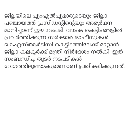
ജില്ലയിലെ എംഎൽഎമാരുടെയും ജില്ലാ
പഞ്ചായത്ത് പ്രസിഡന്റിന്റെയും അഭ്യർഥന
മാനിച്ചാണ് ഈ നടപടി. വാടക കെട്ടിടങ്ങളിൽ
പ്രവർത്തിക്കുന്ന സർക്കാർ ഓഫീസുകൾ
കെഎസ്ആർടിസി കെട്ടിടത്തിലേക്ക് മാറ്റാൻ
ജില്ലാ കലക്ടർക്ക് മന്ത്രി നിർദേശം നൽകി. ഇത്
സംബന്ധിച്ച തുടർ നടപടികൾ
വേഗത്തിലുണ്ടാകുമെന്നാണ് പ്രതീക്ഷിക്കുന്നത്.