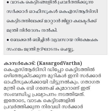
● വാടക കെട്ടിടങ്ങളിൽ പ്രവർത്തിക്കുന്ന
Updates
Assembly
Kerala
സർക്കാർ ഓഫീസുകൾ കെഎസ്ആർടിസി
Polls
Local
Look
കെട്ടിടത്തിലേക്ക് മാറ്റാൻ ജില്ലാ കലക്ടർക്ക്
Body
Back
മന്ത്രി നിർദേശം നൽകി.
Election
2025
● ബേക്കൽ ബീച്ചിൽ വ്യവസായ നിക്ഷേപക
സംഗമം മന്ത്രി ഉദ്ഘാടനം ചെയ്തു.
കാസർകോട്: (KasargodVartha)
കെഎസ്ആർടിസി ഡിപ്പോ കെട്ടിടത്തിൽ
ഒഴിഞ്ഞുകിടക്കുന്ന മുറികൾ ഇനി സർക്കാർ
ഓഫീസുകൾക്കായി വിട്ടുനൽകും. ഗതാഗത
മന്ത്രി കെ ബി ഗണേഷ് കുമാറാണ് ഇത്
സംബന്ധിച്ച പ്രഖ്യാപനം നടത്തിയത്.
ഇതോടെ, വാടക കെട്ടിടങ്ങളിൽ
പ്രവർത്തിക്കുന്ന നിരവധി സർക്കാർ