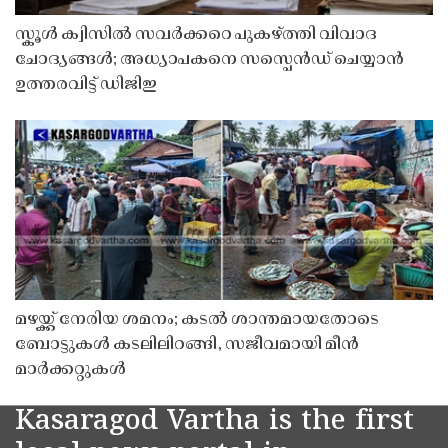
സ്കൂൾ ക്വിസിൽ സവർക്കറെ പുകഴ്ത്തി വിവാദ
ചോദ്യങ്ങൾ; അധ്യാപകനെ സസ്പെൻഡ് ചെയ്യാൻ
ഉത്തരവിട്ട് ഡിജിഇ
മഴയ്ക്ക് നേരിയ ശമനം; കടൽ ശാന്തമായതോടെ
ബോട്ടുകൾ കടലിലിറങ്ങി, സജീവമായി മീൻ
മാർക്കറ്റുകൾ
Kasaragod Vartha is the first