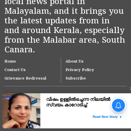
local news portal in
Malayalam, and it brings you
the latest updates from in
and around Kerala, especially
from the Malabar area, South
Canara.
Home
About Us
Contact Us
Privacy Policy
Grievance Redressal
Subscribe
വിദേശത്തുനിന്ന്
കൊടുത്തയച്ച സ്വർണം
തിരികെ നൽകിയില്ല;
കാസർകോട്ട് യുവാവിനും
Copyright © 2007-
2026
Kasargodvartha
പിതാവിനും നേരെ ഗുരുതര
ആക്രമണം; 4 പേർക്കെതിരെ