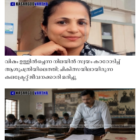
വിഷം ഉള്ളിൽച്ചെന്ന നിലയിൽ സ്വയം കാറോടിച്ച്
ആശുപത്രിയിലെത്തി; ചികിത്സയിലായിരുന്ന
കലക്ട്രേറ്റ് ജീവനക്കാരി മരിച്ചു