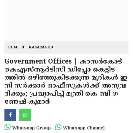
Fitr
May
Day
Eid
Al
Independence
Ad'ha
Day
Onam
HOME
KASARAGOD
J&K
State
Government Offices | കാസർകോട്
Haryana
കെഎസ്ആർടിസി ഡിപ്പോ കെട്ടിട
Assembly
State
Diwali
ത്തിൽ ഒഴിഞ്ഞുകിടക്കുന്ന മുറികൾ ഇ
Elections
Assembly
Christmas
നി സർക്കാർ ഓഫീസുകൾക്ക് അനുവ
Elections
ദിക്കും; പ്രഖ്യാപിച്ച് മന്ത്രി കെ ബി ഗ
New-
ണേഷ് കുമാർ
Year
Republic
Day
Budget
Delhi
Whatsapp Group
Whatsapp Channel