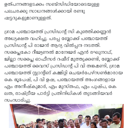
ഉത്പന്നങ്ങളടക്കം സബ്സിഡിയോടെയുള്ള
Updates
Assembly
Kerala
പലചരക്കു സാധനങ്ങള്‍ക്കായി രണ്ടു
Polls
Local
ഷട്ടറുകളുമാണുള്ളത്.
Look
Body
Back
ഗ്രാമ പഞ്ചായത്ത് പ്രസിഡന്റ് സി കുഞ്ഞിക്കണ്ണന്‍
Election
2025
അധ്യക്ഷത വഹിച്ചു. പരപ്പ ബ്ലോക്ക് പഞ്ചായത്ത്
പ്രസിഡന്റ് പി രാജന്‍ ആദ്യ വില്‍പ്പന നടത്തി.
സപ്ലൈകോ റീജ്യണല്‍ മാനേജര്‍ എന്‍ രഘുനാഥ്,
ജില്ലാ സപ്ലൈ ഓഫീസര്‍ റഷീദ് മുത്തുക്കണ്ടി, ബ്ലോക്ക്
പഞ്ചായത്ത് വൈസ് പ്രസിഡന്റ് പി വി തങ്കമണി, ഗ്രാമ
പഞ്ചായത്ത് സ്റ്റാന്റിങ് കമ്മിറ്റി ചെയര്‍പേഴ്സണ്‍മാരായ
കെ ഭൂപേഷ്, പി വി ഉഷ, പഞ്ചായത്ത് അംഗങ്ങളായ
എം അനീഷ്‌കുമാര്‍, എം മുസ്തഫ, എം പുഷ്പ, കെ
ലത, രാഷ്ട്രീയ പാര്‍ട്ടി പ്രതിനിധികള്‍ തുടങ്ങിയവര്‍
സംസാരിച്ചു.