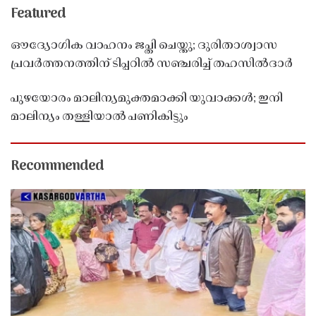
Featured
ഔദ്യോഗിക വാഹനം ജപ്തി ചെയ്തു; ദുരിതാശ്വാസ
പ്രവർത്തനത്തിന് ടിപ്പറിൽ സഞ്ചരിച്ച് തഹസിൽദാർ
പുഴയോരം മാലിന്യമുക്തമാക്കി യുവാക്കൾ; ഇനി
മാലിന്യം തള്ളിയാൽ പണികിട്ടും
Recommended