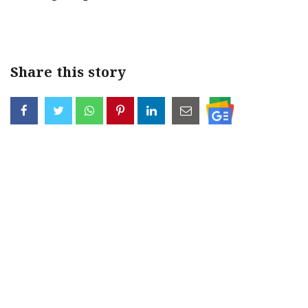
< !- START disable copy paste -->
Share this story