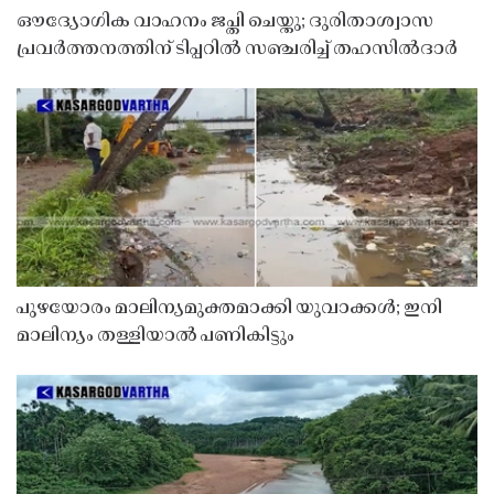
ഔദ്യോഗിക വാഹനം ജപ്തി ചെയ്തു; ദുരിതാശ്വാസ
പ്രവർത്തനത്തിന് ടിപ്പറിൽ സഞ്ചരിച്ച് തഹസിൽദാർ
പുഴയോരം മാലിന്യമുക്തമാക്കി യുവാക്കൾ; ഇനി
മാലിന്യം തള്ളിയാൽ പണികിട്ടും