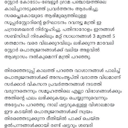
Election
സ്റ്റോര്‍ കോടോം-ബേളൂര്‍ ഗ്രാമ പഞ്ചായത്തിലെ
Maha
കാലിച്ചാനടുക്കത്ത് പ്രവര്‍ത്തനം ആരംഭിച്ചു.
Shivarathri
International
സപ്ലൈകോയുടെ ആഭിമുഖ്യത്തിലുള്ള
Women's
സൂപ്പര്‍സ്റ്റോറിന്റെ ഉദ്ഘാടനം റവന്യൂ മന്ത്രി ഇ
Anti-
ചന്ദ്രശേഖരന്‍ നിര്‍വ്വഹിച്ചു. പതിനാറോളം ഇനങ്ങള്‍
Day
Drug
Attukal
സബ്സിഡി നിരക്കിലും മറ്റ് സാധനങ്ങള്‍ 3 മുതല്‍ 5
Campaign
Pongala
ശതമാനം വരെ വിലക്കുറവിലും ലഭിക്കുന്ന മാവേലി
Holi
സ്റ്റോര്‍ പൊതുജനങ്ങള്‍ക്ക് വലിയ അളവില്‍
2025
2025
IPL
ആശ്വാസം നല്‍കുമെന്ന് മന്ത്രി പറഞ്ഞു.
2025
Eid
തിരഞ്ഞെടുപ്പ് കാലത്ത് പറഞ്ഞ വാഗ്ദാനങ്ങള്‍ പാലിച്ച്
Al-
Waqf
പൊതുജനങ്ങള്‍ക്ക് അസംതൃപ്തി വരാത്ത വിധമാണ്
Fitr
Bill
സര്‍ക്കാര്‍ വികസന പ്രവര്‍ത്തനങ്ങള്‍ നടത്തി
Vishu
വരുന്നതെന്നും സമൂഹത്തിലെ എല്ലാ വിഭാഗങ്ങള്‍ക്കും
2025
Controversy
Festival
Good
അതിന്റെ ഫലം ലഭിക്കുകയും ചെയ്യുന്നുവെന്നും
2025
Friday
അദ്ദേഹം പറഞ്ഞു. നാല് ഷട്ടറുകളുള്ള വിശാലമായ
Easter
ഈ കടയില്‍ പൊതുജനങ്ങള്‍ക്ക് സ്വയം
Observance
Sunday
By-
തിരഞ്ഞെടുക്കുന്ന രീതിയില്‍ പാക്ക് ചെയ്ത
2025
2025
Election
ഉല്‍പന്നങ്ങള്‍ക്കായി രണ്ട് ഷട്ടറും ശബരി
Bihar