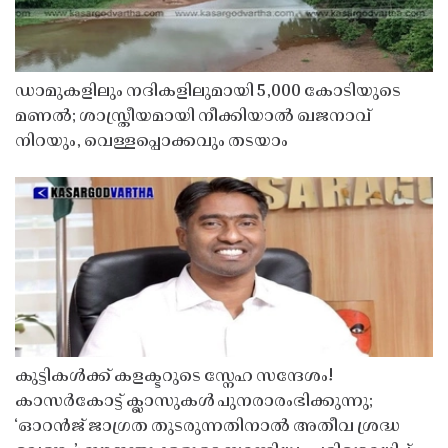
ഡാമുകളിലും നദികളിലുമായി 5,000 കോടിയുടെ
മണൽ; ശാസ്ത്രീയമായി നീക്കിയാൽ ഖജനാവ്
നിറയും, വെള്ളപ്പൊക്കവും തടയാം
കുട്ടികൾക്ക് കളക്ടറുടെ സ്നേഹ സന്ദേശം!
കാസർകോട്ട് ക്ലാസുകൾ പുനരാരംഭിക്കുന്നു;
‘ഓറൻജ് ജാഗ്രത തുടരുന്നതിനാൽ അതീവ ശ്രദ്ധ