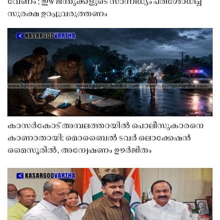
വേണം’; ഇഴ ജന്തുക്കളുടെ സാന്നിധ്യം പരിശോധിച്ച്
സുരക്ഷ ഉറപ്പുവരുത്തണം
കാസർകോട് അമ്പലത്തറയിൽ പൊലീസുകാരനെ
കാണാതായി; മൊബൈൽ ടവർ ലൊക്കേഷൻ
മൈസൂരിൽ, അന്വേഷണം ഊർജിതം