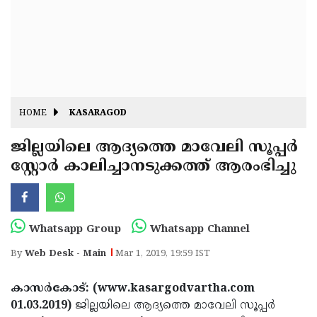
Fitr
May
Day
Eid
Al
Independence
Ad'ha
Day
Onam
HOME
KASARAGOD
J&K
State
ജില്ലയിലെ ആദ്യത്തെ മാവേലി സൂപ്പര്‍
Haryana
സ്റ്റോര്‍ കാലിച്ചാനടുക്കത്ത് ആരംഭിച്ചു
Assembly
State
Diwali
Elections
Assembly
Christmas
Elections
New-
Whatsapp Group
Whatsapp Channel
Year
Republic
By
Web Desk - Main
Mar 1, 2019, 19:59 IST
Day
Budget
കാസര്‍കോട്: (www.kasargodvartha.com
Delhi
01.03.2019)
ജില്ലയിലെ ആദ്യത്തെ മാവേലി സൂപ്പര്‍