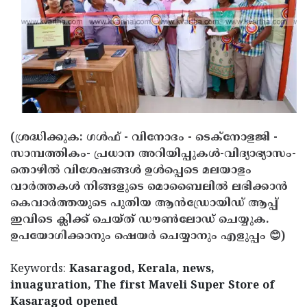
(ശ്രദ്ധിക്കുക: ഗൾഫ് - വിനോദം - ടെക്നോളജി -
സാമ്പത്തികം- പ്രധാന അറിയിപ്പുകൾ-വിദ്യാഭ്യാസം-
തൊഴിൽ വിശേഷങ്ങൾ ഉൾപ്പെടെ മലയാളം
വാർത്തകൾ നിങ്ങളുടെ മൊബൈലിൽ ലഭിക്കാൻ
കെവാർത്തയുടെ പുതിയ ആൻഡ്രോയിഡ് ആപ്പ്
ഇവിടെ ക്ലിക്ക് ചെയ്ത് ഡൗൺലോഡ് ചെയ്യുക.
ഉപയോഗിക്കാനും ഷെയർ ചെയ്യാനും എളുപ്പം 😊)
Keywords:
Kasaragod, Kerala, news,
inuaguration, The first Maveli Super Store of
Kasaragod opened