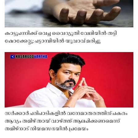
കാട്ടുപന്നിക്ക് വെച്ച വൈദ്യുതി വേലിയിൽ തട്ടി
ഷോക്കേറ്റു; പട്ടാമ്പിയിൽ യുവാവ് മരിച്ചു
സർക്കാർ പരിപാടികളിൽ വന്ദേമാതരത്തിന് പകരം
ആദ്യം തമിഴ് തായ് വാഴ്ത്ത് ആലപിക്കണമെന്ന്
തമിഴ്നാട് നിയമസഭയിൽ പ്രമേയം