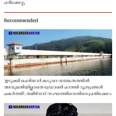
പരിക്കേറ്റു
Recommended
'ഇടുക്കി പെരിയാർ കടുവാ സങ്കേതത്തിൽ
അനുമതിയില്ലാതെ ഡ്രോൺ പറത്തി ദൃശ്യങ്ങൾ
പകർത്തി'; തമിഴ്നാട് സംഘത്തിനെതിരെ പ്രതിഷേധം