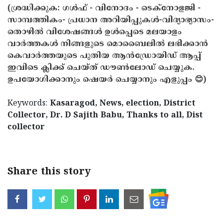
(ശ്രദ്ധിക്കുക: ഗൾഫ് - വിനോദം - ടെക്നോളജി -
സാമ്പത്തികം- പ്രധാന അറിയിപ്പുകൾ-വിദ്യാഭ്യാസം-
തൊഴിൽ വിശേഷങ്ങൾ ഉൾപ്പെടെ മലയാളം
വാർത്തകൾ നിങ്ങളുടെ മൊബൈലിൽ ലഭിക്കാൻ
കെവാർത്തയുടെ പുതിയ ആൻഡ്രോയിഡ് ആപ്പ്
ഇവിടെ ക്ലിക്ക് ചെയ്ത് ഡൗൺലോഡ് ചെയ്യുക.
ഉപയോഗിക്കാനും ഷെയർ ചെയ്യാനും എളുപ്പം 😊)
Keywords:
Kasaragod, News, election, District
Collector, Dr. D Sajith Babu, Thanks to all, Dist
collector
Share this story