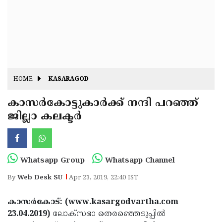
Fitr
May
Day
Eid
Al
Independence
Ad'ha
Day
Onam
HOME
KASARAGOD
J&K
State
കാസര്‍കോട്ടുകാര്‍ക്ക് നന്ദി പറഞ്ഞ്
Haryana
ജില്ലാ കലക്ടര്‍
Assembly
State
Diwali
Elections
Assembly
Christmas
Elections
New-
Whatsapp Group
Whatsapp Channel
Year
Republic
By
Web Desk SU
Apr 23, 2019, 22:40 IST
Day
Budget
കാസര്‍കോട്: (www.kasargodvartha.com
Delhi
23.04.2019)
ലോക്‌സഭാ തെരഞ്ഞെടുപ്പില്‍