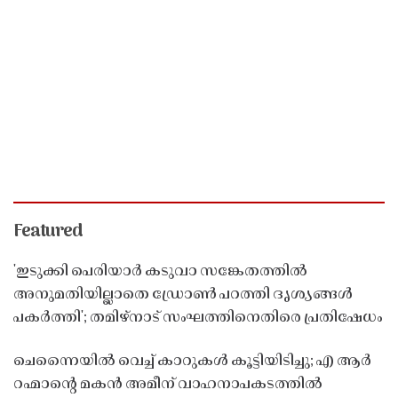
Featured
'ഇടുക്കി പെരിയാർ കടുവാ സങ്കേതത്തിൽ
അനുമതിയില്ലാതെ ഡ്രോൺ പറത്തി ദൃശ്യങ്ങൾ
പകർത്തി'; തമിഴ്നാട് സംഘത്തിനെതിരെ പ്രതിഷേധം
ചെന്നൈയിൽ വെച്ച് കാറുകൾ കൂട്ടിയിടിച്ചു; എ ആർ
റഹ്മാൻ്റെ മകൻ അമീന് വാഹനാപകടത്തിൽ