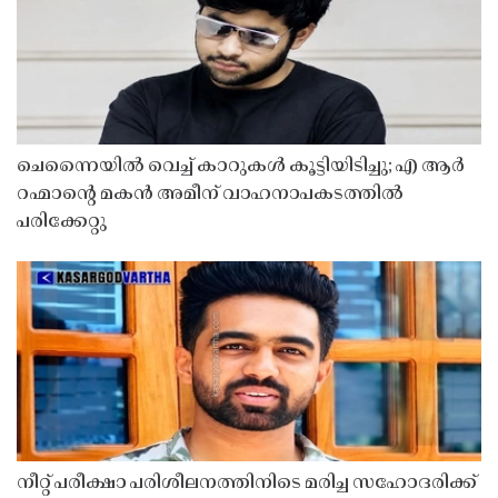
ചെന്നൈയിൽ വെച്ച് കാറുകൾ കൂട്ടിയിടിച്ചു; എ ആർ
റഹ്മാൻ്റെ മകൻ അമീന് വാഹനാപകടത്തിൽ
പരിക്കേറ്റു
നീറ്റ് പരീക്ഷാ പരിശീലനത്തിനിടെ മരിച്ച സഹോദരിക്ക്