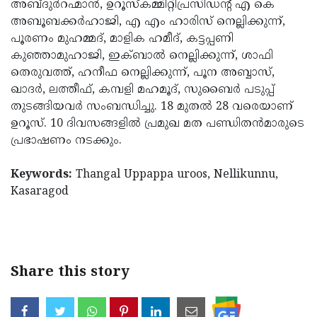
അബ്ദുര്‍റഹ്മാന്‍, ഉറൂസ്കമ്മിറ്റിപ്രസിഡന്റ് എ കെ
Updates
Assembly
Kerala
അബൂബക്കര്‍ഹാജി, എ എം ഹാരിസ് നെല്ലിക്കുന്ന്,
പൂരണം മുഹമ്മദ്, മാളിക ഹമീദ്, കട്ടപ്പണി
Polls
Local
Look
കുഞ്ഞാമുഹാജി, ഇക്ബാല്‍ നെല്ലിക്കുന്ന്, ശാഫി
Body
Back
തെരുവത്ത്, ഹനീഫ നെല്ലിക്കുന്ന്, പൂന അബ്ബാസ്,
ഖാദര്‍, ലത്തീഫ്, കമ്പളി മഹമൂദ്, സുബൈര്‍ പടുപ്പ്
Election
2025
തുടങ്ങിയവര്‍ സംബന്ധിച്ചു. 18 മുതല്‍ 28 വരെയാണ്
ഉറൂസ്. 10 ദിവസങ്ങളില്‍ പ്രമുഖ മത പണ്ഡിതന്‍മാരുടെ
പ്രഭാഷണം നടക്കും.
Keywords:
Thangal Uppappa uroos, Nellikunnu,
Kasaragod
Share this story