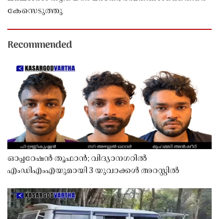
കേസെടുത്തു
Recommended
ഓപ്പറേഷൻ തൂഫാൻ; വിദ്യാനഗറിൽ
എംഡിഎംഎയുമായി 3 യുവാക്കൾ അറസ്റ്റിൽ