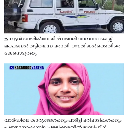
ഇന്ത്യൻ റെയിൽവേയിൽ ജോലി വാഗ്ദാനം ചെയ്ത്
ലക്ഷങ്ങൾ തട്ടിയെന്ന പരാതി; ദമ്പതികൾക്കെതിരെ
കേസെടുത്തു
വാർഡിലെ കാര്യങ്ങൾക്കും പാർട്ടി പരിപാടികൾക്കും
എത്താനാകുന്നില്ല; പള്ളിക്കരയിൽ മുസ്ലിം ലീഗ്