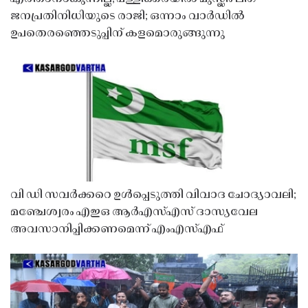
ജനപ്രതിനിധിയുടെ രാജി; ഒന്നാം വാർഡിൽ
ഉപതെരഞ്ഞെടുപ്പിന് കളമൊരുങ്ങുന്നു
വി ഡി സവർക്കറെ ഉൾപ്പെടുത്തി വിവാദ ചോദ്യാവലി;
മഞ്ചേശ്വരം എഇഒ ആർഎസ്എസ് ദാസ്യവേല
അവസാനിപ്പിക്കണമെന്ന് എംഎസ്എഫ്