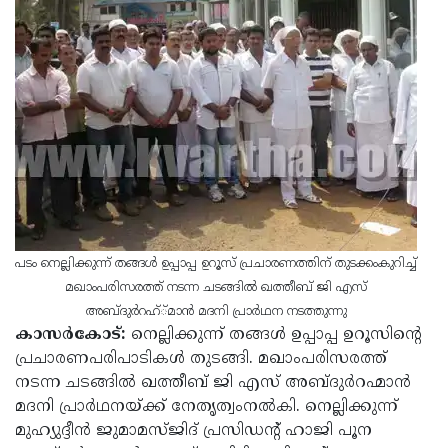
Election
Maha
Shivarathri
International
Women's
Anti-
Day
Drug
Attukal
Campaign
Pongala
Holi
2025
2025
IPL
2025
Eid
Al-
Waqf
പടം നെല്ലിക്കുന്ന് തങ്ങള്‍ ഉപ്പാപ്പ ഉറൂസ് പ്രചാരണത്തിന് തുടക്കംകുറിച്ച്
മഖാംപരിസരത്ത് നടന്ന ചടങ്ങില്‍ ഖത്തീബ് ജി എസ്
Fitr
Bill
Vishu
അബ്ദുര്‍റഹ്്മാന്‍ മദനി പ്രാര്‍ഥന നടത്തുന്നു
2025
Controversy
Festival
Good
കാസര്‍കോട്:
നെല്ലിക്കുന്ന് തങ്ങള്‍ ഉപ്പാപ്പ ഉറൂസിന്റെ
പ്രചാരണപരിപാടികള്‍ തുടങ്ങി. മഖാംപരിസരത്ത്
2025
Friday
Easter
നടന്ന ചടങ്ങില്‍ ഖത്തീബ് ജി എസ് അബ്ദുര്‍റഹ്മാന്‍
Observance
Sunday
By-
മദനി പ്രാര്‍ഥനയ്ക്ക് നേതൃത്വംനല്‍കി. നെല്ലിക്കുന്ന്
മുഹ്യുദ്ദീന്‍ ജുമാമസ്ജിദ് പ്രസിഡന്റ് ഹാജി പൂന
2025
2025
Election
Bihar