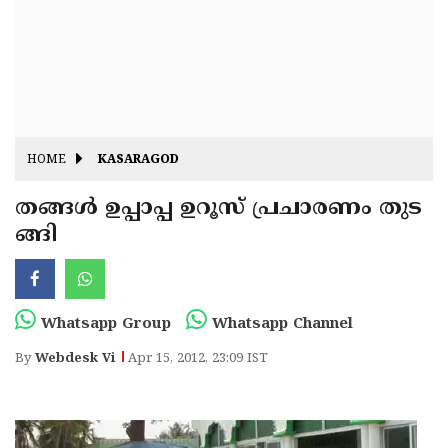
Fitr
May
Day
Eid
Al
Independence
Ad'ha
Day
Onam
HOME
KASARAGOD
J&K
State
തങ്ങള്‍ ഉപ്പാപ്പ ഉറൂസ് പ്രചാരണം തുട
Haryana
ങ്ങി
Assembly
State
Diwali
Elections
Assembly
Christmas
Elections
New-
Whatsapp Group
Whatsapp Channel
Year
Republic
By
Webdesk Vi
Apr 15, 2012, 23:09 IST
Day
Budget
Delhi