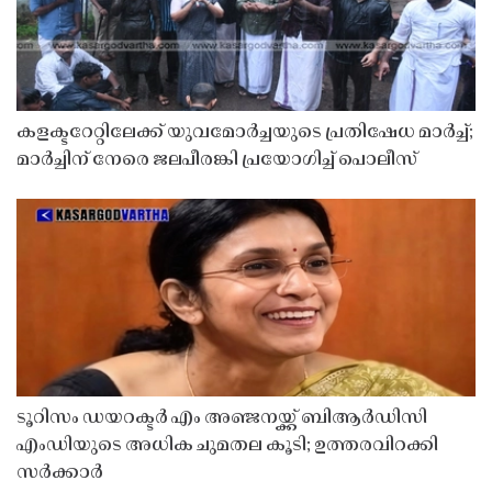
കളക്ടറേറ്റിലേക്ക് യുവമോർച്ചയുടെ പ്രതിഷേധ മാർച്ച്;
മാർച്ചിന് നേരെ ജലപീരങ്കി പ്രയോഗിച്ച് പൊലീസ്
ടൂറിസം ഡയറക്ടർ എം അഞ്ജനയ്ക്ക് ബിആർഡിസി
എംഡിയുടെ അധിക ചുമതല കൂടി; ഉത്തരവിറക്കി
സർക്കാർ