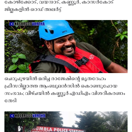
കോഴിക്കോട്, വയനാട്, കണ്ണൂർ, കാസർകോട്
ജില്ലകളിൽ റെഡ് അലർട്ട്
ചെറുപുഴയിൽ മരിച്ച രാജേഷിൻ്റെ മൃതദേഹം
ഫ്രീസറില്ലാത്ത ആംബുലൻസിൽ കൊണ്ടുപോയ
സംഭവം; വീഴ്ചയിൽ കണ്ണൂർ എഡിഎം വിശദീകരണം
തേടി