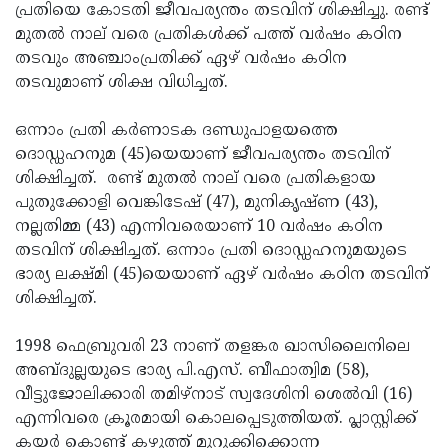
Election
Maha
പ്രതിയെ കോടതി ജീവപര്യന്തം തടവിന് ശിക്ഷിച്ചു. രണ്ട്
മുതല്‍ നാല് വരെ പ്രതികള്‍ക്ക് പത്ത് വര്‍ഷം കഠിന
Shivarathri
International
തടവും അഞ്ചാംപ്രതിക്ക് ഏഴ് വര്‍ഷം കഠിന
Women's
Anti-
തടവുമാണ് ശിക്ഷ വിധിച്ചത്.
Day
Drug
Attukal
ഒന്നാം പ്രതി കര്‍ണാടക ദണ്ഡുപാളയത്തെ
Campaign
Pongala
Holi
ദൊഡ്ഡഹനുമ (45)യെയാണ് ജീവപര്യന്തം തടവിന്
ശിക്ഷിച്ചത്. രണ്ട് മുതല്‍ നാല് വരെ പ്രതികളായ
2025
2025
IPL
പുതുക്കോളി വെങ്കിടേഷ് (47), മുനികൃഷ്ണ (43),
2025
Eid
നല്ലതിമ്മ (43) എന്നിവരെയാണ് 10 വര്‍ഷം കഠിന
തടവിന് ശിക്ഷിച്ചത്. ഒന്നാം പ്രതി ദൊഡ്ഡഹനുമയുടെ
Al-
Waqf
ഭാര്യ ലക്ഷ്മി (45)യെയാണ് ഏഴ് വര്‍ഷം കഠിന തടവിന്
Fitr
Bill
Vishu
ശിക്ഷിച്ചത്.
2025
Controversy
Festival
Good
1998 ഫെബ്രുവരി 23 നാണ് തളങ്കര ഖാസിലൈനിലെ
2025
Friday
Easter
അബ്ദുല്ലയുടെ ഭാര്യ പി.എസ്. ബീഫാത്വിമ (58),
വീട്ടുജോലിക്കാരി തമിഴ്‌നാട് സ്വദേശിനി ശെല്‍വി (16)
Observance
Sunday
By-
എന്നിവരെ ക്രൂരമായി കൊലപ്പെടുത്തിയത്. പ്ലാസ്റ്റിക്ക്
2025
2025
Election
Bihar
കയര്‍ കൊണ്ട് കഴുത്ത് മുറുക്കിക്കൊന്ന