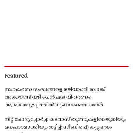
Featured
സഹകരണ സംഘങ്ങളെ ഒഴിവാക്കി ബാങ്ക്
അക്കൗണ്ട് വഴി പെൻഷൻ വിതരണം;
ആശയക്കുഴപ്പത്തിൽ ഗുണഭോക്താക്കൾ
നീറ്റ് ചോദ്യച്ചോർച്ച: കടലാസ് തുണ്ടുകളിലെഴുതിയും
മനഃപാഠമാക്കിയും തട്ടിപ്പ്; സിബിഐ കുറ്റപത്രം