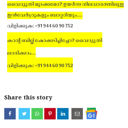
വൈദ്യുതി മുടക്കമോ? ഉയര്‍ന്ന നിലവാരത്തിലുള്ള
ഇന്‍വേര്‍ട്ടറുകളും ബാറ്ററിയും....
വിളിക്കുക: +91 944 60 90 752
കറന്റ് ബില്ല് ഷോക്കടിപ്പിച്ചോ? വൈദ്യുതി
ലാഭിക്കാം...
വിളിക്കുക: +91 944 60 90 752
Share this story