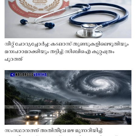
നീറ്റ് ചോദ്യച്ചോർച്ച: കടലാസ് തുണ്ടുകളിലെഴുതിയും
മനഃപാഠമാക്കിയും തട്ടിപ്പ്; സിബിഐ കുറ്റപത്രം
പുറത്ത്
സംസ്ഥാനത്ത് അതിതീവ്ര മഴ മുന്നറിയിപ്പ്;