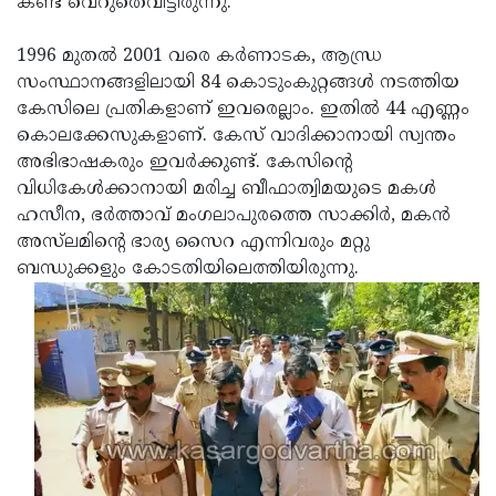
കണ്ട് വെറുതെവിട്ടിരുന്നു.
1996 മുതല്‍ 2001 വരെ കര്‍ണാടക, ആന്ധ്ര
സംസ്ഥാനങ്ങളിലായി 84 കൊടുംകുറ്റങ്ങള്‍ നടത്തിയ
കേസിലെ പ്രതികളാണ് ഇവരെല്ലാം. ഇതില്‍ 44 എണ്ണം
കൊലക്കേസുകളാണ്. കേസ് വാദിക്കാനായി സ്വന്തം
അഭിഭാഷകരും ഇവര്‍ക്കുണ്ട്. കേസിന്റെ
വിധികേള്‍ക്കാനായി മരിച്ച ബീഫാത്വിമയുടെ മകള്‍
ഹസീന, ഭര്‍ത്താവ് മംഗലാപുരത്തെ സാക്കിര്‍, മകന്‍
അസ്‌ലമിന്റെ ഭാര്യ സൈറ എന്നിവരും മറ്റു
ബന്ധുക്കളും കോടതിയിലെത്തിയിരുന്നു.