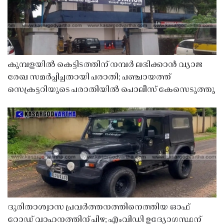
കുമ്പളയിൽ കെട്ടിടത്തിന് നമ്പർ ലഭിക്കാൻ വ്യാജ
രേഖ സമർപ്പിച്ചതായി പരാതി; പഞ്ചായത്ത്
സെക്രട്ടറിയുടെ പരാതിയിൽ പൊലീസ് കേസെടുത്തു
ദുരിതാശ്വാസ പ്രവർത്തനത്തിനെത്തിയ ഓഫ്
റോഡ് വാഹനത്തിന് പിഴ; എംവിഡി ഉദ്യോഗസ്ഥന്