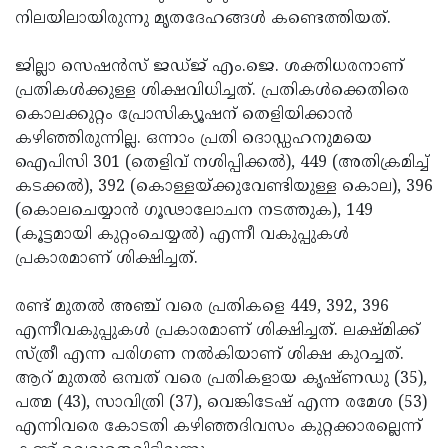
നിലയിലായിരുന്നു മൃതദേഹങ്ങള്‍ കണ്ടെത്തിയത്.
Updates
Assembly
Kerala
Polls
Local
Look
ജില്ലാ സെഷന്‍സ് ജഡ്ജ് എം.ജെ. ശക്തിധരനാണ്
പ്രതികള്‍ക്കുള്ള ശിക്ഷവിധിച്ചത്. പ്രതികള്‍ക്കെതിരെ
Body
Back
കൊലക്കുറ്റം പ്രോസിക്യൂഷന് തെളിയിക്കാന്‍
Election
2025
കഴിഞ്ഞിരുന്നില്ല. ഒന്നാം പ്രതി ദൊഡ്ഡഹനുമയെ
ഐപിസി 301 (തെളിവ് നശിപ്പിക്കല്‍), 449 (അതിക്രമിച്ച്
കടക്കല്‍), 392 (കൊള്ളയ്ക്കുവേണ്ടിയുള്ള കൊല), 396
(കൊലചെയ്യാന്‍ ഗൂഢാലോചന നടത്തുക), 149
(കൂട്ടമായി കുറ്റംചെയ്യല്‍) എന്നീ വകുപ്പുകള്‍
പ്രകാരമാണ് ശിക്ഷിച്ചത്.
രണ്ട് മുതല്‍ അഞ്ച് വരെ പ്രതികളെ 449, 392, 396
എന്നീവകുപ്പുകള്‍ പ്രകാരമാണ് ശിക്ഷിച്ചത്. ലക്ഷ്മിക്ക്
സ്ത്രീ എന്ന പരിഗണ നല്‍കിയാണ് ശിക്ഷ കുറച്ചത്.
ആറ് മുതല്‍ ഒമ്പത് വരെ പ്രതികളായ കൃഷ്ണഡു (35),
പത്മ (43), സാവിത്രി (37), വെങ്കിടേഷ് എന്ന രമേശ (53)
എന്നിവരെ കോടതി കഴിഞ്ഞദിവസം കുറ്റക്കാരല്ലെന്ന്