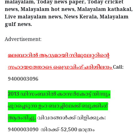
malayalam, Today news paper, Today cricket
news, Malayalam hot news, Malayalam kathakal,
Live malayalam news, News Kerala, Malayalam
gulf news.
Advertisement:
മലബാറില്‍ ആദ്യമായി സിമുലേറ്ററിന്റെ
സഹായത്തോടെ ഡ്രൈവിംഗ് പരിശീലനം
Call:
9400003096
2013 ഡിസംബറില്‍ കാസര്‍കോട്ട് നിന്നും
പുറപ്പെടുന്ന ഉംറ ബാച്ചിലേക്ക് ബുക്കിംഗ്
ആരംഭിച്ചു.
വിവരങ്ങള്‍ക്ക് വിളിക്കുക:
9400003090
നിരക്ക്-52,500 മാത്രം