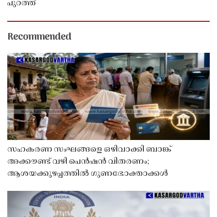
പുറത്ത്
Recommended
സഹകരണ സംഘങ്ങളെ ഒഴിവാക്കി ബാങ്ക്
അക്കൗണ്ട് വഴി പെൻഷൻ വിതരണം;
ആശയക്കുഴപ്പത്തിൽ ഗുണഭോക്താക്കൾ