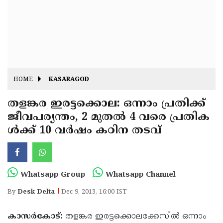
Fitr
May
Day
Eid
Al
Independence
Ad'ha
Day
Onam
HOME
KASARAGOD
J&K
State
തളങ്കര ഇരട്ടക്കൊല: ഒന്നാം പ്രതിക്ക്
Haryana
ജീവപര്യന്തം, 2 മുതല്‍ 4 വരെ പ്രതിക
Assembly
State
Diwali
ള്‍ക്ക് 10 വര്‍ഷം കഠിന തടവ്
Elections
Assembly
Christmas
Elections
New-
Year
Republic
Whatsapp Group
Whatsapp Channel
Day
Budget
By
Desk Delta
Dec 9, 2013, 16:00 IST
Delhi
കാസര്‍കോട്:
തളങ്കര ഇരട്ടക്കൊലക്കേസില്‍ ഒന്നാം