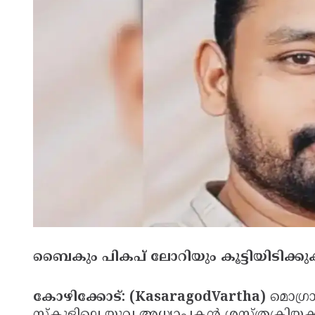
ബൈകും പികപ് ലോറിയും കൂട്ടിയിടിക്കു
കോഴിക്കോട്: (KasaragodVartha)
മൊഗ്ര