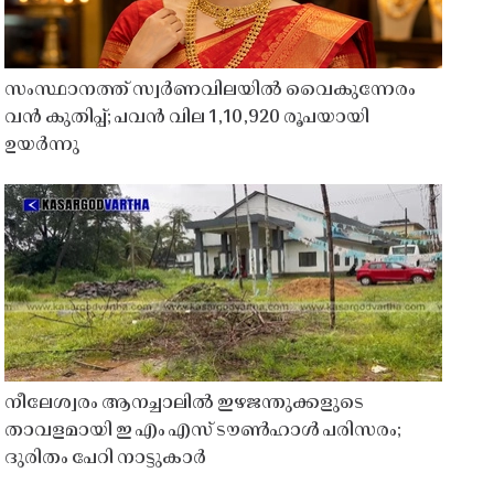
സംസ്ഥാനത്ത് സ്വർണവിലയിൽ വൈകുന്നേരം
വൻ കുതിപ്പ്; പവൻ വില 1,10,920 രൂപയായി
ഉയർന്നു
നീലേശ്വരം ആനച്ചാലിൽ ഇഴജന്തുക്കളുടെ
താവളമായി ഇ എം എസ് ടൗൺഹാൾ പരിസരം;
ദുരിതം പേറി നാട്ടുകാർ