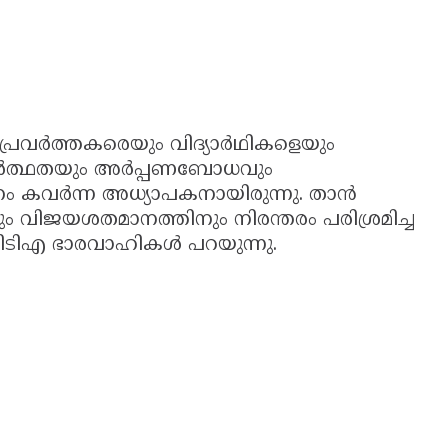
്രവർത്തകരെയും വിദ്യാർഥികളെയും
്മാർത്ഥതയും അർപ്പണബോധവും
നം കവർന്ന അധ്യാപകനായിരുന്നു. താൻ
ും വിജയശതമാനത്തിനും നിരന്തരം പരിശ്രമിച്ച
്ന് പിടിഎ ഭാരവാഹികൾ പറയുന്നു.