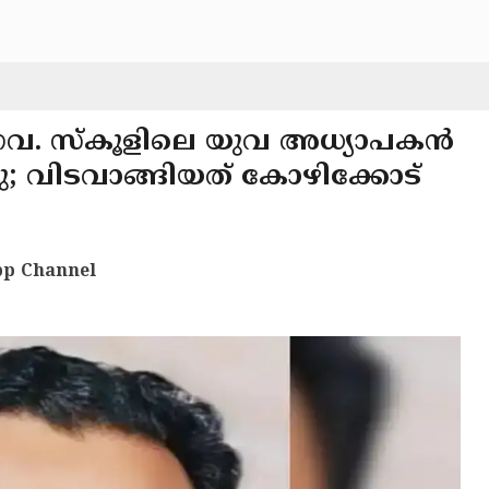
 ഗവ. സ്‌കൂളിലെ യുവ അധ്യാപകൻ
്ചു; വിടവാങ്ങിയത് കോഴിക്കോട്
p Channel