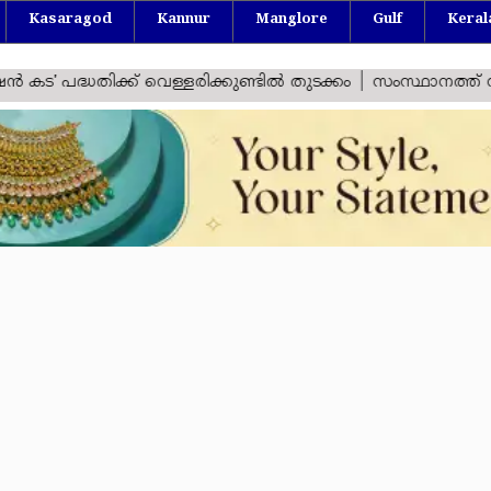
Kasaragod
Kannur
Manglore
Gulf
Keral