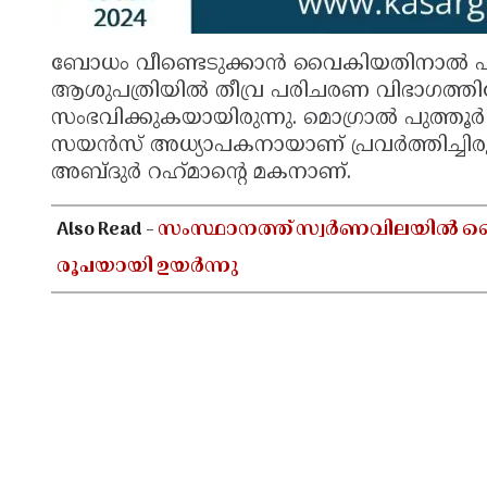
ബോധം വീണ്ടെടുക്കാൻ വൈകിയതിനാൽ പിറ്റ
ആശുപത്രിയിൽ തീവ്ര പരിചരണ വിഭാഗത്തിലേക്
സംഭവിക്കുകയായിരുന്നു. മൊഗ്രാൽ പുത്
സയൻസ് അധ്യാപകനായാണ് പ്രവർത്തിച്ചിരുന
അബ്ദുർ റഹ്‌മാന്റെ മകനാണ്.
Also Read -
സംസ്ഥാനത്ത് സ്വർണവിലയിൽ വൈകു
രൂപയായി ഉയർന്നു