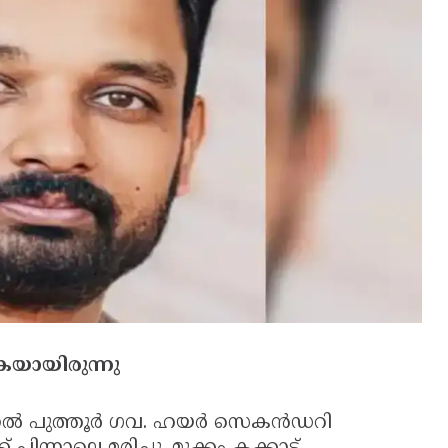
കയായിരുന്നു
ാൽ പുത്തൂർ ഗവ. ഹയർ സെകൻഡറി