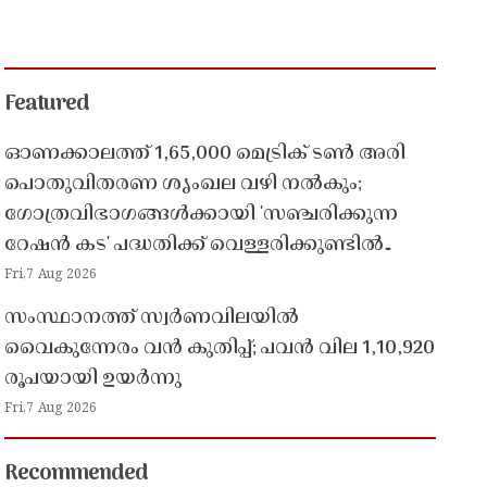
Featured
ഓണക്കാലത്ത് 1,65,000 മെട്രിക് ടൺ അരി
പൊതുവിതരണ ശൃംഖല വഴി നൽകും;
ഗോത്രവിഭാഗങ്ങൾക്കായി 'സഞ്ചരിക്കുന്ന
റേഷൻ കട' പദ്ധതിക്ക് വെള്ളരിക്കുണ്ടിൽ
തുടക്കം
Fri,7 Aug 2026
സംസ്ഥാനത്ത് സ്വർണവിലയിൽ
വൈകുന്നേരം വൻ കുതിപ്പ്; പവൻ വില 1,10,920
രൂപയായി ഉയർന്നു
Fri,7 Aug 2026
Recommended