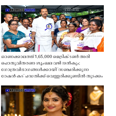
ഓണക്കാലത്ത് 1,65,000 മെട്രിക് ടൺ അരി
പൊതുവിതരണ ശൃംഖല വഴി നൽകും;
ഗോത്രവിഭാഗങ്ങൾക്കായി 'സഞ്ചരിക്കുന്ന
റേഷൻ കട' പദ്ധതിക്ക് വെള്ളരിക്കുണ്ടിൽ തുടക്കം