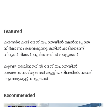
Featured
കാസർകോട് ദേശീയപാതയിൽ മേൽനടപ്പാത
നിർമാണം വൈകുന്നു; മതിൽ ചാടിക്കടന്ന്
വിദ്യാർഥികൾ, ദുരിതത്തിൽ നാട്ടുകാർ
കുമ്പള ദേവീനഗറിൽ ദേശീയപാതയിൽ
ഭക്ഷണാവശിഷ്ടങ്ങൾ തള്ളിയ നിലയിൽ; നടപടി
ആവശ്യപ്പെട്ട് നാട്ടുകാർ
Recommended