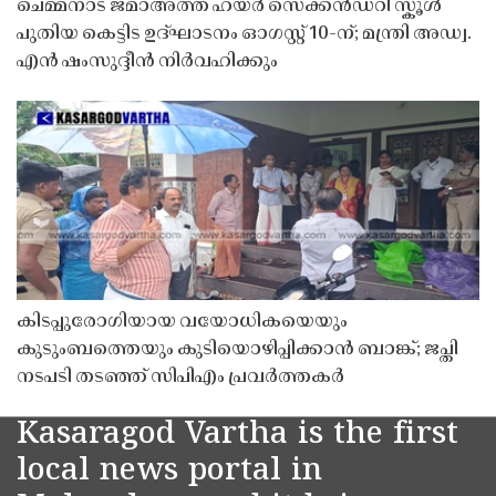
ചെമ്മനാട് ജമാഅത്ത് ഹയർ സെക്കൻഡറി സ്കൂൾ
പുതിയ കെട്ടിട ഉദ്ഘാടനം ഓഗസ്റ്റ് 10-ന്; മന്ത്രി അഡ്വ.
എൻ ഷംസുദ്ദീൻ നിർവഹിക്കും
കിടപ്പുരോഗിയായ വയോധികയെയും
കുടുംബത്തെയും കുടിയൊഴിപ്പിക്കാൻ ബാങ്ക്; ജപ്തി
നടപടി തടഞ്ഞ് സിപിഎം പ്രവർത്തകർ
Kasaragod Vartha is the first
local news portal in