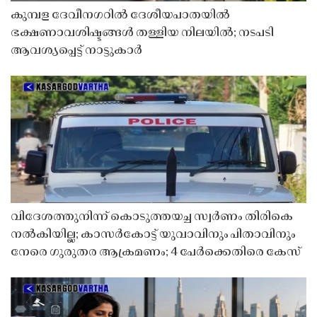
കുമ്പള ദേവീനഗറിൽ ദേശീയപാതയിൽ
ഭക്ഷണാവശിഷ്ടങ്ങൾ തള്ളിയ നിലയിൽ; നടപടി
ആവശ്യപ്പെട്ട് നാട്ടുകാർ
വിദേശത്തുനിന്ന് കൊടുത്തയച്ച സ്വർണം തിരികെ
നൽകിയില്ല; കാസർകോട്ട് യുവാവിനും പിതാവിനും
നേരെ ഗുരുതര ആക്രമണം; 4 പേർക്കെതിരെ കേസ്