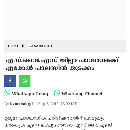
Fitr
May
Day
Eid
Al
Independence
Ad'ha
Day
Onam
HOME
KASARAGOD
J&K
State
എസ്.വൈ.എസ് ജില്ലാ പാഠശാലക്ക്
Haryana
എരോല്‍ പാലസില്‍ തുടക്കം
Assembly
State
Diwali
Elections
Assembly
Christmas
Elections
New-
Whatsapp Group
Whatsapp Channel
Year
Republic
By
kvarthakgd1
Sep 6, 2013, 18:00 IST
Day
Budget
ഉദുമ:
പ്രായോഗിക പരിശീലനത്തിന് പ്രാമുഖ്യം
Delhi
നല്‍കുക എന്ന ലക്ഷ്യത്തോടെ എസ്.വൈ.എസ്