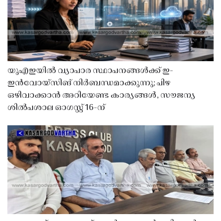
യുഎഇയിൽ വ്യാപാര സ്ഥാപനങ്ങൾക്ക് ഇ-
ഇൻവോയ്സിങ് നിർബന്ധമാക്കുന്നു; പിഴ
ഒഴിവാക്കാൻ അറിയേണ്ട കാര്യങ്ങൾ, സൗജന്യ
ശിൽപശാല ഓഗസ്റ്റ് 16-ന്