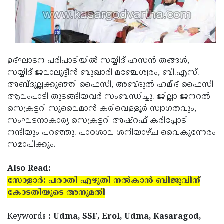
Updates
Assembly
Kerala
Polls
Local
Look
Body
Back
ഉദ്ഘാടന പരിപാടിയില്‍ സയ്യിദ് ഹസന്‍ തങ്ങള്‍,
Election
2025
സയ്യിദ് ജലാലുദ്ദീന്‍ ബുഖാരി മഞ്ചേശ്വരം, ബി.എസ്.
അബ്ദുല്ലക്കുഞ്ഞി ഫൈസി, അബ്ദുല്‍ ഹമീദ് ഫൈസി
ആലംപാടി തുടങ്ങിയവര്‍ സംബന്ധിച്ചു. ജില്ലാ ജനറല്‍
സെക്രട്ടറി സുലൈമാന്‍ കരിവെളളൂര്‍ സ്വാഗതവും,
സംഘടനാകാര്യ സെക്രട്ടറി അഷ്‌റഫ് കരിപ്പോടി
നന്ദിയും പറഞ്ഞു. പാഠശാല ശനിയാഴ്ച വൈകുന്നേരം
സമാപിക്കും.
Also Read:
സോളാര്‍: പരാതി എഴുതി നല്‍കാന്‍ ബിജുവിന്
കോടതിയുടെ അനുമതി
Keywords
: Udma, SSF, Erol, Udma, Kasaragod,