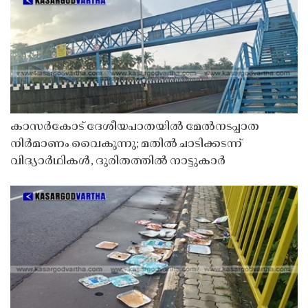
കാസർകോട് ദേശീയപാതയിൽ മേൽനടപ്പാത
നിർമാണം വൈകുന്നു; മതിൽ ചാടിക്കടന്ന്
വിദ്യാർഥികൾ, ദുരിതത്തിൽ നാട്ടുകാർ