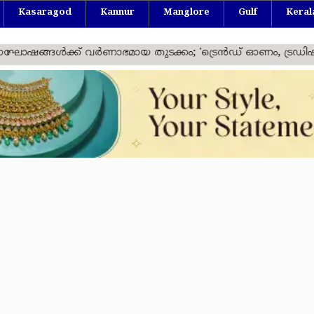
Kasaragod
Kannur
Manglore
Gulf
Keral