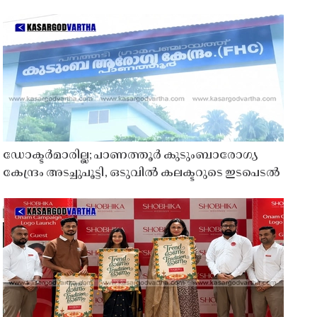
ഡോക്ടർമാരില്ല; പാണത്തൂർ കുടുംബാരോഗ്യ
കേന്ദ്രം അടച്ചുപൂട്ടി, ഒടുവിൽ കലക്ടറുടെ ഇടപെടൽ