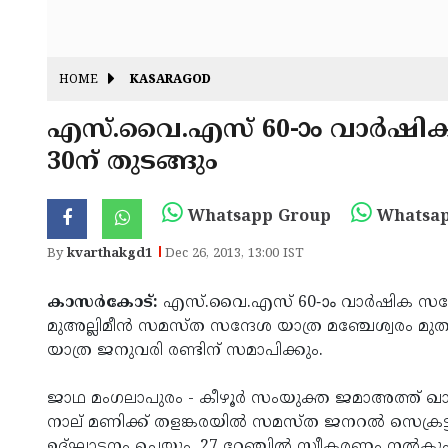
HOME
KASARAGOD
എസ്.വൈ.എസ് 60-ാം വാര്‍ഷിക 
30ന് തുടങ്ങും
Whatsapp Group
Whatsap
By
kvarthakgd1
Dec 26, 2013, 13:00 IST
കാസര്‍കോട്:
എസ്.വൈ.എസ് 60-ാം വാര്‍ഷിക സമ്മേള
മുഅല്ലിമീന്‍ സമസ്ത സന്ദേശ യാത്ര മഞ്ചേശ്വരം മുതല്
യാത്ര ജനുവരി രണ്ടിന് സമാപിക്കും.
ജാഥ മംഗലാപുരം - കീഴൂര്‍ സംയുക്ത ജമാഅത്ത് ഖാസി
നാല് മണിക്ക് തളങ്കരയില്‍ സമസ്ത ജനറല്‍ സെക്രട്ട
ഉദ്ഘാടനം ചെയ്യും. 27 റേഞ്ചില്‍ സ്വീകരണം നല്‍കും.