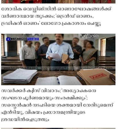
ശോഭിക വെഡ്ഡിങ്സിൽ ഓണാഘോഷങ്ങൾക്ക്
വർണാഭമായ തുടക്കം; 'ട്രെൻഡ് ഓണം,
ട്രഡിഷൻ ഓണം' ലോഗോ പ്രകാശനം ചെയ്തു
സവർക്കർ ക്വിസ് വിവാദം; ‘അധ്യാപകനെ
സംഘടന പൂർണമായും സംരക്ഷിക്കും’;
സസ്പെൻഷൻ നടപടിയെ ശക്തമായി നേരിടുമെന്ന്
എൻടിയു, വിഷയം പ്രധാനമന്ത്രിയുടെ
ശ്രദ്ധയിൽപ്പെടുത്തും