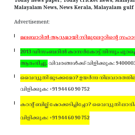
Today news paper, Today cricket news, Malaya
Malayalam News, News Kerala, Malayalam gulf
Advertisement:
മലബാറില്‍ ആദ്യമായി സിമുലേറ്ററിന്റെ സ
2013 ഡിസംബറില്‍ കാസര്‍കോട്ട് നിന്നും പുറപ്പെ
ആരംഭിച്ചു.
വിവരങ്ങള്‍ക്ക് വിളിക്കുക: 940000
വൈദ്യുതി മുടക്കമോ? ഉയര്‍ന്ന നിലവാരത്തിലുള്
വിളിക്കുക: +91 944 60 90 752
കറന്റ് ബില്ല് ഷോക്കടിപ്പിച്ചോ? വൈദ്യുതി ലാഭിക
വിളിക്കുക: +91 944 60 90 752