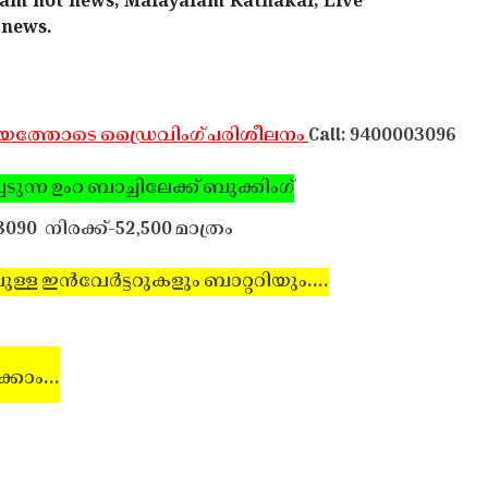
lam hot news, Malayalam Kathakal, Live
 news.
ഹായത്തോടെ ഡ്രൈവിംഗ് പരിശീലനം
Call: 9400003096
ടുന്ന ഉംറ ബാച്ചിലേക്ക് ബുക്കിംഗ്
3090
നിരക്ക്-52,500 മാത്രം
ള ഇന്‍വേര്‍ട്ടറുകളും ബാറ്ററിയും....
്കാം...