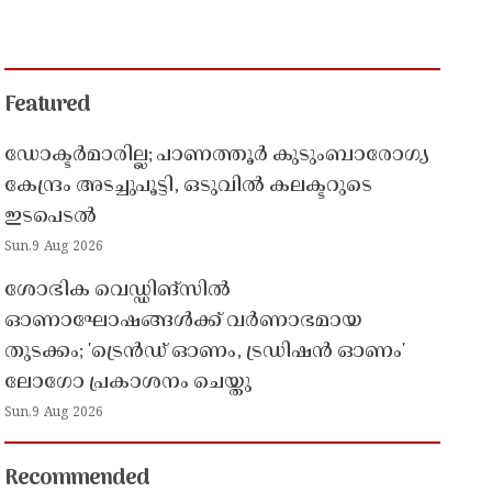
Featured
ഡോക്ടർമാരില്ല; പാണത്തൂർ കുടുംബാരോഗ്യ
കേന്ദ്രം അടച്ചുപൂട്ടി, ഒടുവിൽ കലക്ടറുടെ
ഇടപെടൽ
Sun,9 Aug 2026
ശോഭിക വെഡ്ഡിങ്സിൽ
ഓണാഘോഷങ്ങൾക്ക് വർണാഭമായ
തുടക്കം; 'ട്രെൻഡ് ഓണം, ട്രഡിഷൻ ഓണം'
ലോഗോ പ്രകാശനം ചെയ്തു
Sun,9 Aug 2026
Recommended