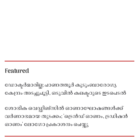
Featured
ഡോക്ടർമാരില്ല; പാണത്തൂർ കുടുംബാരോഗ്യ
കേന്ദ്രം അടച്ചുപൂട്ടി, ഒടുവിൽ കലക്ടറുടെ ഇടപെടൽ
ശോഭിക വെഡ്ഡിങ്സിൽ ഓണാഘോഷങ്ങൾക്ക്
വർണാഭമായ തുടക്കം; 'ട്രെൻഡ് ഓണം, ട്രഡിഷൻ
ഓണം' ലോഗോ പ്രകാശനം ചെയ്തു