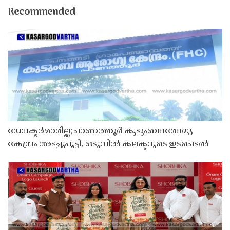
Recommended
ഡോക്ടർമാരില്ല; പാണത്തൂർ കുടുംബാരോഗ്യ
കേന്ദ്രം അടച്ചുപൂട്ടി, ഒടുവിൽ കലക്ടറുടെ ഇടപെടൽ