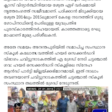
ക്ലാസ് വിദ്യാര്‍ത്ഥിനിയായ ശ്വേത ഏഴ് വര്‍ഷമായി
Updates
Assembly
Kerala
നൃത്തരംഗത്ത് സജീവമാണ്. പഠിക്കാന്‍ മിടുക്കിയായ
Polls
Local
Look
ശ്വേത 2014ലും 2015ലുമാണ് കേരള നടനത്തിന് ഗുരു
ഗോപിനാഥിന്റെ പേരിലുള്ള യുവപ്രതിഭ
Body
Back
പുരസ്‌കാരത്തിനര്‍ഹയായത്. കാഞ്ഞങ്ങാട്ടെ രഘു
Election
2025
മാഷാണ് മുഖ്യ പരിശീലകന്‍.
അതേ സമയം അനന്തപുരിയില്‍ സമാപിച്ച സംസ്ഥാന
സ്‌കൂള്‍ കലോത്സവത്തില്‍ ഹയര്‍ സെക്കന്‍ഡറി
വിഭാഗം ചവിട്ടുനാടകത്തില്‍ എ ഗ്രേഡ് നേടി ചട്ടഞ്ചാല്‍
ഗവ: ഹയര്‍ സെക്കന്‍ഡറി സ്‌കൂളിലെ സ്‌നേഹ
ആന്‍ഡ് പാര്‍ട്ടി ജില്ലയ്ക്കഭിമാനമായി. ഇത് നാലാം
തവണയാണ് ചവിട്ടുനാടകത്തില്‍ ചട്ടഞ്ചാല്‍ സ്‌കൂള്‍
സംസ്ഥാന തലത്തില്‍ ഗ്രേഡ് നേടുന്നത്.