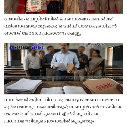
ശോഭിക വെഡ്ഡിങ്സിൽ ഓണാഘോഷങ്ങൾക്ക്
വർണാഭമായ തുടക്കം; 'ട്രെൻഡ് ഓണം, ട്രഡിഷൻ
ഓണം' ലോഗോ പ്രകാശനം ചെയ്തു
സവർക്കർ ക്വിസ് വിവാദം; ‘അധ്യാപകനെ സംഘടന
പൂർണമായും സംരക്ഷിക്കും’; സസ്പെൻഷൻ നടപടിയെ
ശക്തമായി നേരിടുമെന്ന് എൻടിയു, വിഷയം
പ്രധാനമന്ത്രിയുടെ ശ്രദ്ധയിൽപ്പെടുത്തും