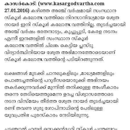
Election
Maha
കാസര്‍കോട്: (www.kasargodvartha.com
27.01.2016)
കഴിഞ്ഞ അഞ്ച് വര്‍ഷമായി സംസ്ഥാന
Shivarathri
International
സ്‌കൂള്‍ കലോത്സവത്തിലെ നിറസാനിദ്ധ്യമായ ശ്വേത
Women's
Anti-
നായര്‍ ഇനി സ്‌കൂള്‍ കലോത്സവത്തിനില്ല. തുടര്‍ച്ചയായി
അഞ്ച് വര്‍ഷം ഭരതനാട്യം, കുച്ചുപ്പുടി, കേരള നടനം
Day
Drug
Attukal
എന്നീ ഇനങ്ങളില്‍ സംസ്ഥാന സ്‌കൂള്‍
Campaign
Pongala
Holi
കലോത്സവത്തില്‍ ചിലങ്ക കെട്ടിയ പ്ലസ്ടു
വിദ്യാര്‍ത്ഥിനിയായ ശ്വേത അഭിമാനത്തോടെയാണ്
2025
2025
IPL
സ്‌കൂള്‍ കലോത്സവത്തിന്റെ പടിയിറങ്ങുന്നത്.
2025
Eid
ലക്ഷങ്ങള്‍ മുടക്കി ചാനലുകളിലും ,മാധ്യമങ്ങളിലും
Al-
Waqf
പൊങ്ങച്ചത്തിന്റെ പറുദീസയൊരുക്കി അഭിനയം
Fitr
Bill
Vishu
തകര്‍ക്കുന്നവര്‍ക്ക് മുന്നില്‍ തനിക്കുള്ള അംഗീകാരം
തന്നെ തേടിയെത്തുമെന്ന ഉറച്ച വിശ്വാസത്തോടെ
2025
Controversy
Festival
Good
നടന വിസ്മയം തീര്‍ത്ത ശ്വേത നായര്‍ തുടര്‍ച്ചയായി
2025
Friday
Easter
രണ്ട് തവണ ഗുരു ഗോപിനാഥിന്റെ പേരിലുള്ള
യുവപ്രതിഭ പുരസ്‌കാരം നേടിയിരുന്നു.
Observance
Sunday
By-
2025
2025
Election
Bihar
ചട്ടഞ്ചാല്‍ ഹയര്‍ സെക്കന്‍ഡറി സ്‌കൂള്‍ പന്ത്രണ്ടാം