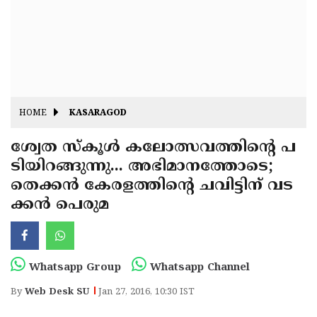
Fitr
May
Day
Eid
Al
Independence
Ad'ha
Day
Onam
HOME
KASARAGOD
J&K
State
ശ്വേത സ്‌കൂള്‍ കലോത്സവത്തിന്റെ പ
Haryana
ടിയിറങ്ങുന്നു... അഭിമാനത്തോടെ;
Assembly
State
Diwali
തെക്കന്‍ കേരളത്തിന്റെ ചവിട്ടിന് വട
Elections
Assembly
Christmas
ക്കന്‍ പെരുമ
Elections
New-
Year
Republic
Whatsapp Group
Whatsapp Channel
Day
Budget
By
Web Desk SU
Jan 27, 2016, 10:30 IST
Delhi