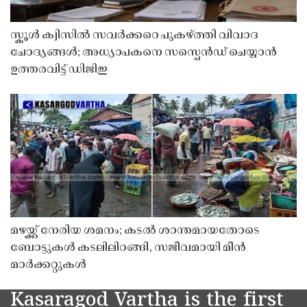
സ്കൂൾ ക്വിസിൽ സവർക്കറെ പുകഴ്ത്തി വിവാദ
ചോദ്യങ്ങൾ; അധ്യാപകനെ സസ്പെൻഡ് ചെയ്യാൻ
ഉത്തരവിട്ട് ഡിജിഇ
മഴയ്ക്ക് നേരിയ ശമനം; കടൽ ശാന്തമായതോടെ
ബോട്ടുകൾ കടലിലിറങ്ങി, സജീവമായി മീൻ
മാർക്കറ്റുകൾ
Kasaragod Vartha is the first