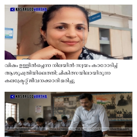
വിഷം ഉള്ളിൽച്ചെന്ന നിലയിൽ സ്വയം കാറോടിച്ച്
ആശുപത്രിയിലെത്തി; ചികിത്സയിലായിരുന്ന
കലക്ട്രേറ്റ് ജീവനക്കാരി മരിച്ചു