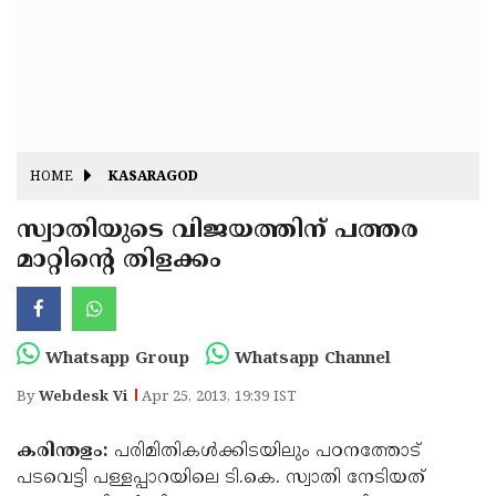
Fitr
May
Day
Eid
Al
Independence
Ad'ha
Day
Onam
HOME
KASARAGOD
J&K
State
സ്വാതിയുടെ വിജയത്തിന് പത്തര
Haryana
മാറ്റിന്റെ തിളക്കം
Assembly
State
Diwali
Elections
Assembly
Christmas
Elections
New-
Whatsapp Group
Whatsapp Channel
Year
Republic
By
Webdesk Vi
Apr 25, 2013, 19:39 IST
Day
Budget
കരിന്തളം:
പരിമിതികള്‍ക്കിടയിലും പഠനത്തോട്
Delhi
പടവെട്ടി പള്ളപ്പാറയിലെ ടി.കെ. സ്വാതി നേടിയത്