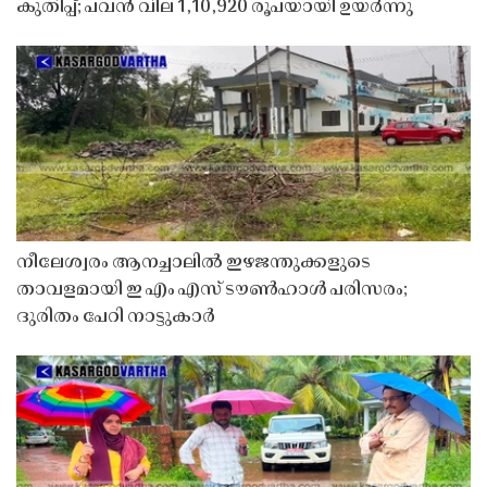
കുതിപ്പ്; പവൻ വില 1,10,920 രൂപയായി ഉയർന്നു
നീലേശ്വരം ആനച്ചാലിൽ ഇഴജന്തുക്കളുടെ
താവളമായി ഇ എം എസ് ടൗൺഹാൾ പരിസരം;
ദുരിതം പേറി നാട്ടുകാർ