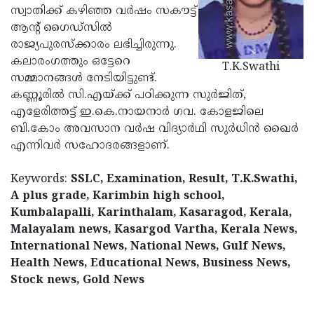
സ്വാതിക്ക് കഴിഞ്ഞ വര്‍ഷം സകൗട്ട്
Updates
Assembly
Kerala
ആന്റ് ഗൈഡ്‌സില്‍
Polls
Local
രാജ്യപുരസ്‌ക്കാരം ലഭിച്ചിരുന്നു.
Look
കലാരംഗത്തും ഒട്ടേറെ
T.K.Swathi
Body
Back
സമ്മാനങ്ങള്‍ നേടിയിട്ടുണ്ട്.
Election
2025
കണ്ണൂരില്‍ സി.എയ്ക്ക് പഠിക്കുന്ന സുര്‍ജിത്,
എളേരിത്തട്ട് ഇ.കെ.നായനാര്‍ ഗവ. കോളജിലെ
ബി.കോം അവസാന വര്‍ഷ വിദ്യാര്‍ഥി സുര്‍ധിന്‍ ഖൈര്‍
എന്നിവര്‍ സഹോദരങ്ങളാണ്.
Keywords:
SSLC, Examination, Result, T.K.Swathi,
A plus grade, Karimbin high school,
Kumbalapalli, Karinthalam, Kasaragod, Kerala,
Malayalam news, Kasargod Vartha, Kerala News,
International News, National News, Gulf News,
Health News, Educational News, Business News,
Stock news, Gold News