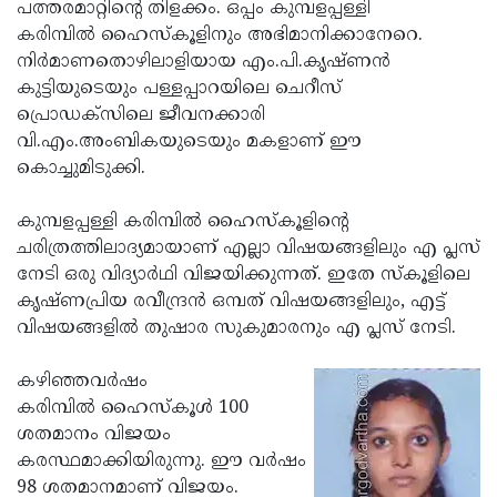
Election
പത്തരമാറ്റിന്റെ തിളക്കം. ഒപ്പം കുമ്പളപ്പള്ളി
Maha
കരിമ്പില്‍ ഹൈസ്‌കൂളിനും അഭിമാനിക്കാനേറെ.
Shivarathri
International
നിര്‍മാണതൊഴിലാളിയായ എം.പി.കൃഷ്ണന്‍
Women's
കുട്ടിയുടെയും പള്ളപ്പാറയിലെ ചെറീസ്
Anti-
പ്രൊഡക്‌സിലെ ജീവനക്കാരി
Day
Drug
Attukal
വി.എം.അംബികയുടെയും മകളാണ് ഈ
Campaign
Pongala
കൊച്ചുമിടുക്കി.
Holi
2025
2025
IPL
കുമ്പളപ്പള്ളി കരിമ്പില്‍ ഹൈസ്‌കൂളിന്റെ
2025
ചരിത്രത്തിലാദ്യമായാണ് എല്ലാ വിഷയങ്ങളിലും എ പ്ലസ്
Eid
നേടി ഒരു വിദ്യാര്‍ഥി വിജയിക്കുന്നത്. ഇതേ സ്‌കൂളിലെ
Al-
Waqf
കൃഷ്ണപ്രിയ രവീന്ദ്രന്‍ ഒമ്പത് വിഷയങ്ങളിലും, എട്ട്
Fitr
Bill
വിഷയങ്ങളില്‍ തുഷാര സുകുമാരനും എ പ്ലസ് നേടി.
Vishu
2025
Controversy
Festival
Good
കഴിഞ്ഞവര്‍ഷം
2025
Friday
കരിമ്പില്‍ ഹൈസ്‌കൂള്‍ 100
Easter
ശതമാനം വിജയം
Observance
Sunday
By-
കരസ്ഥമാക്കിയിരുന്നു. ഈ വര്‍ഷം
2025
2025
Election
98 ശതമാനമാണ് വിജയം.
Bihar