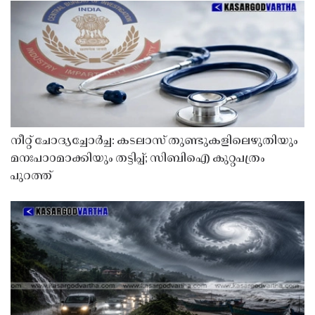
നീറ്റ് ചോദ്യച്ചോർച്ച: കടലാസ് തുണ്ടുകളിലെഴുതിയും
മനഃപാഠമാക്കിയും തട്ടിപ്പ്; സിബിഐ കുറ്റപത്രം
പുറത്ത്