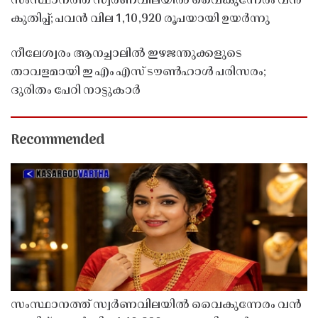
സംസ്ഥാനത്ത് സ്വർണവിലയിൽ വൈകുന്നേരം വൻ
കുതിപ്പ്; പവൻ വില 1,10,920 രൂപയായി ഉയർന്നു
നീലേശ്വരം ആനച്ചാലിൽ ഇഴജന്തുക്കളുടെ
താവളമായി ഇ എം എസ് ടൗൺഹാൾ പരിസരം;
ദുരിതം പേറി നാട്ടുകാർ
Recommended
സംസ്ഥാനത്ത് സ്വർണവിലയിൽ വൈകുന്നേരം വൻ