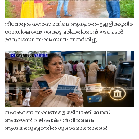
നീലേശ്വരം നഗരസഭയിലെ ആനച്ചാൽ-ഉച്ചൂളിക്കുതിർ
റോഡിലെ വെള്ളക്കെട്ട് പരിഹരിക്കാൻ ഇടപെടൽ;
ഉദ്യോഗസ്ഥ സംഘം സ്ഥലം സന്ദർശിച്ചു
സഹകരണ സംഘങ്ങളെ ഒഴിവാക്കി ബാങ്ക്
അക്കൗണ്ട് വഴി പെൻഷൻ വിതരണം;
ആശയക്കുഴപ്പത്തിൽ ഗുണഭോക്താക്കൾ