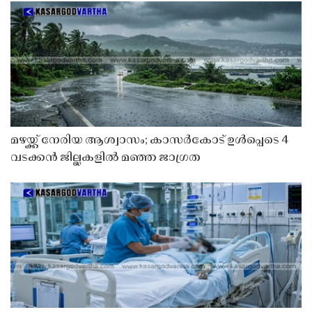
മഴയ്ക്ക് നേരിയ ആശ്വാസം; കാസർകോട് ഉൾപ്പെടെ 4
വടക്കൻ ജില്ലകളിൽ മഞ്ഞ ജാഗ്രത