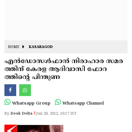
Fitr
May
Day
Eid
Al
Independence
Ad'ha
Day
Onam
HOME
KASARAGOD
J&K
State
എന്‍ഡോസള്‍ഫാന്‍ നിരാഹാര സമര
Haryana
ത്തിന് കേരള ആദിവാസി ഫോറ
Assembly
State
Diwali
ത്തിന്റെ പിന്തുണ
Elections
Assembly
Christmas
Elections
New-
Year
Republic
Whatsapp Group
Whatsapp Channel
Day
Budget
By
Desk Delta
Jun 28, 2012, 16:17 IST
Delhi