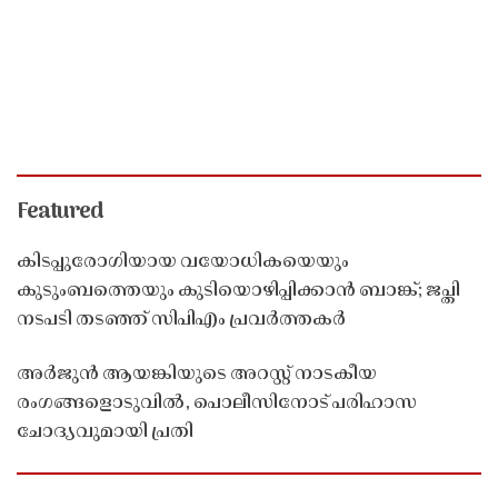
Featured
കിടപ്പുരോഗിയായ വയോധികയെയും
കുടുംബത്തെയും കുടിയൊഴിപ്പിക്കാൻ ബാങ്ക്; ജപ്തി
നടപടി തടഞ്ഞ് സിപിഎം പ്രവർത്തകർ
അർജുൻ ആയങ്കിയുടെ അറസ്റ്റ് നാടകീയ
രംഗങ്ങളൊടുവിൽ, പൊലീസിനോട് പരിഹാസ
ചോദ്യവുമായി പ്രതി