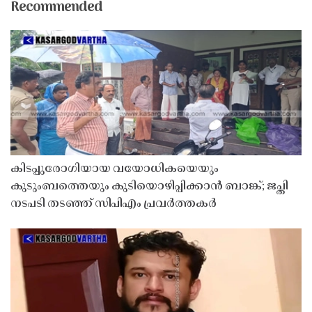
Recommended
കിടപ്പുരോഗിയായ വയോധികയെയും
കുടുംബത്തെയും കുടിയൊഴിപ്പിക്കാൻ ബാങ്ക്; ജപ്തി
നടപടി തടഞ്ഞ് സിപിഎം പ്രവർത്തകർ