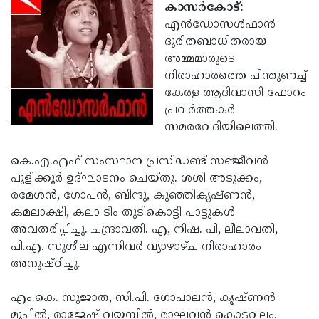
Election
Maha
കാസര്‍കോട്:
എന്‍ഡോസള്‍ഫാന്‍
Shivarathri
International
ദുരിതബാധിതരായ
Women's
Anti-
അമ്മമാരുടെ
നിരാഹാരത്തെ പിന്തുണച്ച്
Day
Drug
Attukal
കേരള ആദിവാസി ഫോറം
Campaign
Pongala
Holi
പ്രവര്‍ത്തകര്‍
സമരവേദിയിലെത്തി.
2025
2025
IPL
2025
Eid
കെ.എ.എഫ് സംസ്ഥാന പ്രസിഡണ്ട് സഞ്ജീവന്‍
പുളിക്കൂര്‍ ഉദ്ഘാടനം ചെയ്തു. ശശി അടുക്കം,
Al-
Waqf
രമേശന്‍, ഗോപന്‍, ബിന്ദു, കുഞ്ഞികൃഷ്ണന്‍,
Fitr
Bill
Vishu
കമലാക്ഷി, കലാ ടീം തുടികൊട്ടി പാട്ടുകള്‍
അവതരിപ്പിച്ചു. ചന്ദ്രാവതി. എ, നിഷ. പി, ലീലാവതി,
2025
Controversy
Festival
Good
പി.എ. സുശീല എന്നിവര്‍ വ്യാഴാഴ്ച നിരാഹാരം
2025
Friday
Easter
അനുഷ്ഠിച്ചു.
Observance
Sunday
By-
എം.കെ. സുജാത, സി.പി. ഗോപാലന്‍, കൃഷ്ണന്‍
2025
2025
Election
Bihar
മൂപ്പില്‍, രാജേഷ് വയമ്പില്‍, രാഘവന്‍ കൊടവലം,