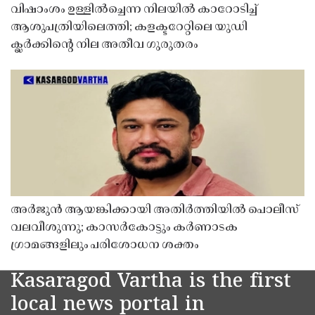
വിഷാംശം ഉള്ളിൽച്ചെന്ന നിലയിൽ കാറോടിച്ച്
ആശുപത്രിയിലെത്തി; കളക്ടറേറ്റിലെ യുഡി
ക്ലർക്കിൻ്റെ നില അതീവ ഗുരുതരം
അർജുൻ ആയങ്കിക്കായി അതിർത്തിയിൽ പൊലീസ്
വലവീശുന്നു; കാസർകോട്ടും കർണാടക
ഗ്രാമങ്ങളിലും പരിശോധന ശക്തം
Kasaragod Vartha is the first
local news portal in