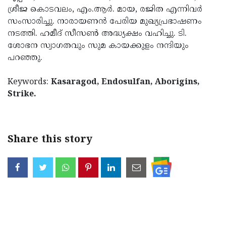
ശ്രീജ കൊടവലം, എം.ആര്‍. മായ, രജിത എന്നിവര്‍
Updates
Assembly
Kerala
സംസാരിച്ചു. നാരായണന്‍ പേരിയ മുഖ്യപ്രഭാഷണം
Polls
Local
Look
നടത്തി. ഹമീദ് സീസണ്‍ അദ്ധ്യക്ഷം വഹിച്ചു. ടി.
ശോഭന സ്വാഗതവും സുമ കായക്കുളം നന്ദിയും
Body
Back
പറഞ്ഞു.
Election
2025
Keywords:
Kasaragod, Endosulfan, Aborigins,
Strike.
Share this story