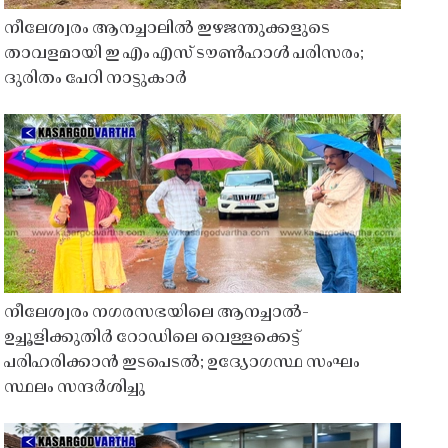
നീലേശ്വരം ആനച്ചാലിൽ ഇഴജന്തുക്കളുടെ
താവളമായി ഇ എം എസ് ടൗൺഹാൾ പരിസരം;
ദുരിതം പേറി നാട്ടുകാർ
നീലേശ്വരം നഗരസഭയിലെ ആനച്ചാൽ-
ഉച്ചൂളിക്കുതിർ റോഡിലെ വെള്ളക്കെട്ട്
പരിഹരിക്കാൻ ഇടപെടൽ; ഉദ്യോഗസ്ഥ സംഘം
സ്ഥലം സന്ദർശിച്ചു