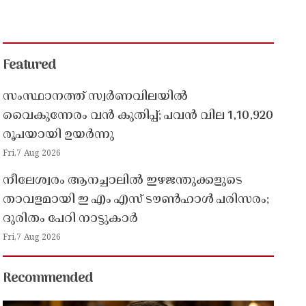
Featured
സംസ്ഥാനത്ത് സ്വർണവിലയിൽ
വൈകുന്നേരം വൻ കുതിപ്പ്; പവൻ വില 1,10,920
രൂപയായി ഉയർന്നു
Fri,7 Aug 2026
നീലേശ്വരം ആനച്ചാലിൽ ഇഴജന്തുക്കളുടെ
താവളമായി ഇ എം എസ് ടൗൺഹാൾ പരിസരം;
ദുരിതം പേറി നാട്ടുകാർ
Fri,7 Aug 2026
Recommended