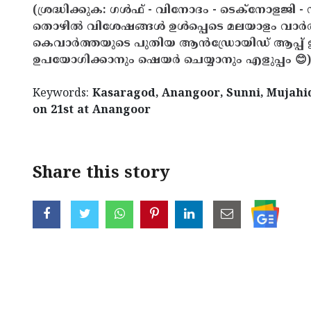
(ശ്രദ്ധിക്കുക: ഗൾഫ് - വിനോദം - ടെക്നോളജി - 
തൊഴിൽ വിശേഷങ്ങൾ ഉൾപ്പെടെ മലയാളം വാർ
കെവാർത്തയുടെ പുതിയ ആൻഡ്രോയിഡ് ആപ്പ് ഇവ
ഉപയോഗിക്കാനും ഷെയർ ചെയ്യാനും എളുപ്പം 😊)
Keywords:
Kasaragod, Anangoor, Sunni, Mujahid,
on 21st at Anangoor
Share this story