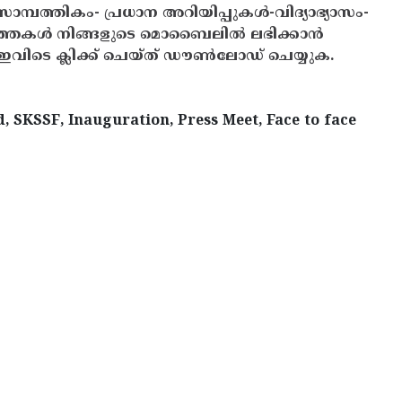
സാമ്പത്തികം- പ്രധാന അറിയിപ്പുകൾ-വിദ്യാഭ്യാസം-
ത്തകൾ നിങ്ങളുടെ മൊബൈലിൽ ലഭിക്കാൻ
ിടെ ക്ലിക്ക് ചെയ്ത് ഡൗൺലോഡ് ചെയ്യുക.
 SKSSF, Inauguration, Press Meet, Face to face