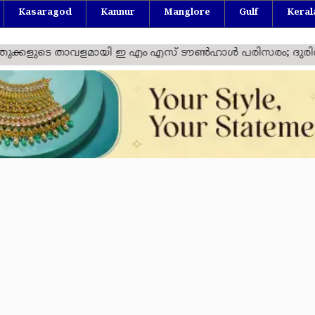
Kasaragod
Kannur
Manglore
Gulf
Keral