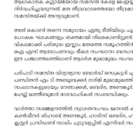
ആധികാരിക കൂട്ടായ്മയായ സമസ്ത കേരള ജംഇയ്യത്
നിര്‍വഹിച്ചുവരുന്നത്. മത തീവ്രവാദത്തെയോ തീവ്രമ
സമസ്തയ്ക്ക് അന്യവുമാണ്.
അത് കൊണ്ട് തന്നെ സമുദായം ഏതു രീതിയിലും ച
പോഷക ഘടകങ്ങളും ശക്തമായി നിലകൊണ്ടിട്ടുണ്
വികലമാക്കി പരിശുദ്ധ ഇസ്ലാം മതത്തെ സമൂഹത്തിന് മു
ഐ എസ് ആരോപണവും ഭീകര സംഘടനാ ബന്ധവുമൊക്കെ
ഈ പശ്ചാത്തലത്തിലാണ് ആദര്‍ശ മുഖാമുഖം സംഘടിപ്പ
പരിപാടി സമസ്ത വിദ്യാഭ്യാസ ബോര്‍ഡ് സെക്രട്ടറി എ
പണ്ഡിതന്‍ എം ടി അബൂബക്കര്‍ ദാരിമി മുഖാമുഖത
സംലടനകളുടെയും നേതാക്കള്‍, ബെദിര, അണങ്കൂര്‍, ക
മഹല്ല് ഖത്തീബുമാര്‍ ഭാരവാഹികള്‍ സംബന്ധിക്കും.
വാര്‍ത്താ സമ്മേളനത്തില്‍ സ്വാഗതസംഘം ജനറല്‍ കണ്
കണ്‍വീനര്‍ ശിഹാബ് അണങ്കൂര്‍, ഹാരിസ് ബെദിര, 
ക്ലസ്റ്റര്‍ പ്രസിഡണ്ട് സാലിം ചുടുവളപ്പില്‍ എന്നിവര്‍ സ