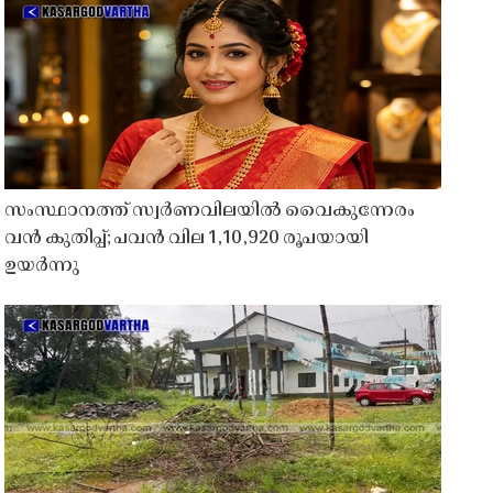
സംസ്ഥാനത്ത് സ്വർണവിലയിൽ വൈകുന്നേരം
വൻ കുതിപ്പ്; പവൻ വില 1,10,920 രൂപയായി
ഉയർന്നു