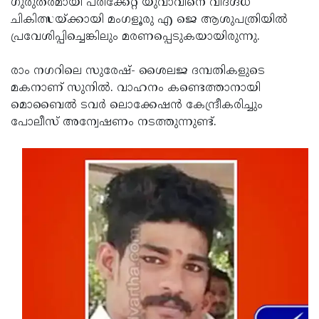
ഗുരുതരമായി പരിക്കേറ്റ യുവാവിനെ വിദഗ്ദ്ധ
Updates
Assembly
ചികിത്സയ്ക്കായി മംഗളൂരു എ ജെ ആശുപത്രിയില്‍
Kerala
പ്രവേശിപ്പിച്ചെങ്കിലും മരണപ്പെടുകയായിരുന്നു.
Polls
Local
Look
Body
Back
രാം നഗറിലെ സുരേഷ്- ശൈലജ ദമ്പതികളുടെ
മകനാണ് സുനില്‍. വാഹനം കണ്ടെത്താനായി
Election
2025
മൊബൈല്‍ ടവര്‍ ലൊക്കേഷന്‍ കേന്ദ്രീകരിച്ചും
പോലീസ് അന്വേഷണം നടത്തുന്നുണ്ട്.