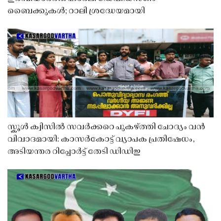
ബൈക്കുകൾ; റാലി ശ്രദ്ധേയമായി
സ്കൂൾ ക്വിസിൽ സവർക്കറെ പുകഴ്ത്തി ചോദ്യം വൻ
വിവാദമായി: കാസർകോട്ട് വ്യാപക പ്രതിഷേധം,
അടിയന്തര റിപ്പോർട്ട് തേടി ഡിഡിഇ