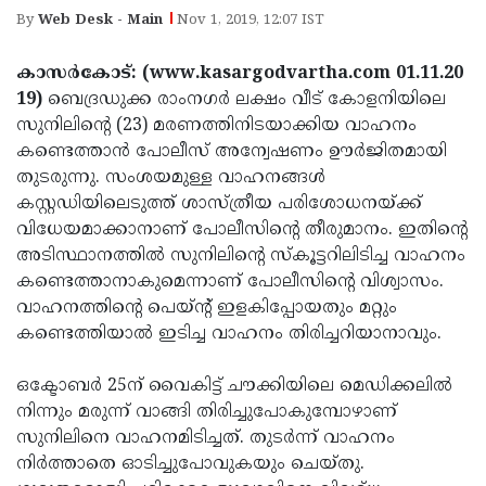
Election
Maha
By
Web Desk - Main
Nov 1, 2019, 12:07 IST
Shivarathri
International
കാസര്‍കോട്: (www.kasargodvartha.com 01.11.20
Women's
Anti-
19)
ബെദ്രഡുക്ക രാംനഗര്‍ ലക്ഷം വീട് കോളനിയിലെ
Day
Drug
സുനിലിന്റെ (23) മരണത്തിനിടയാക്കിയ വാഹനം
Attukal
കണ്ടെത്താന്‍ പോലീസ് അന്വേഷണം ഊര്‍ജിതമായി
Campaign
Pongala
Holi
തുടരുന്നു. സംശയമുള്ള വാഹനങ്ങള്‍
2025
2025
കസ്റ്റഡിയിലെടുത്ത് ശാസ്ത്രീയ പരിശോധനയ്ക്ക്
IPL
വിധേയമാക്കാനാണ് പോലീസിന്റെ തീരുമാനം. ഇതിന്റെ
2025
Eid
അടിസ്ഥാനത്തില്‍ സുനിലിന്റെ സ്‌കൂട്ടറിലിടിച്ച വാഹനം
Al-
കണ്ടെത്താനാകുമെന്നാണ് പോലീസിന്റെ വിശ്വാസം.
Waqf
വാഹനത്തിന്റെ പെയ്ന്റ് ഇളകിപ്പോയതും മറ്റും
Fitr
Bill
Vishu
കണ്ടെത്തിയാല്‍ ഇടിച്ച വാഹനം തിരിച്ചറിയാനാവും.
2025
Controversy
Festival
Good
ഒക്ടോബര്‍ 25ന് വൈകിട്ട് ചൗക്കിയിലെ മെഡിക്കലില്‍
2025
Friday
Easter
നിന്നും മരുന്ന് വാങ്ങി തിരിച്ചുപോകുമ്പോഴാണ്
Observance
Sunday
സുനിലിനെ വാഹനമിടിച്ചത്. തുടര്‍ന്ന് വാഹനം
By-
നിര്‍ത്താതെ ഓടിച്ചുപോവുകയും ചെയ്തു.
2025
2025
Election
Bihar