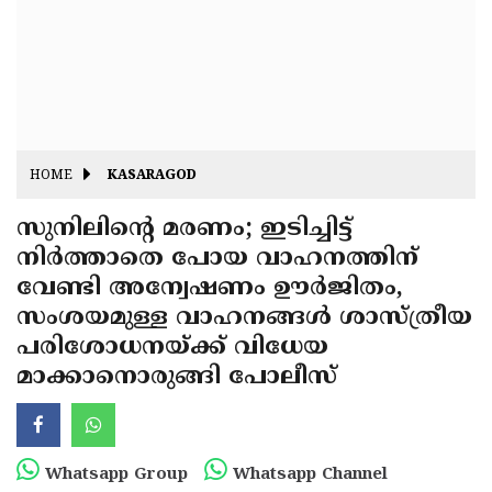
Fitr
May
Day
Eid
Al
Independence
Ad'ha
Day
Onam
HOME
KASARAGOD
J&K
State
സുനിലിന്റെ മരണം; ഇടിച്ചിട്ട്
Haryana
നിര്‍ത്താതെ പോയ വാഹനത്തിന്
Assembly
State
Diwali
വേണ്ടി അന്വേഷണം ഊര്‍ജിതം,
Elections
Assembly
Christmas
സംശയമുള്ള വാഹനങ്ങള്‍ ശാസ്ത്രീയ
Elections
പരിശോധനയ്ക്ക് വിധേയ
New-
മാക്കാനൊരുങ്ങി പോലീസ്
Year
Republic
Day
Budget
Delhi
Whatsapp Group
Whatsapp Channel