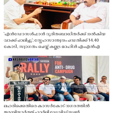
‘എൻഡോസൾഫാൻ ദുരിതബാധിതർക്ക് നൽകിയ
വാക്ക് പാലിച്ചു’; സ്നേഹസാന്ത്വനം പദ്ധതിക്ക് 14.40
കോടി, സ്വാഗതം ചെയ്ത് കല്ലട്ര മാഹിൻ എംഎൽഎ
ലഹരിക്കെതിരെ കാസർകോട് നഗരത്തിൽ
ഇരമ്പിയാർത്ത് ഹാർലി ഡേവിഡ്‌സൺ