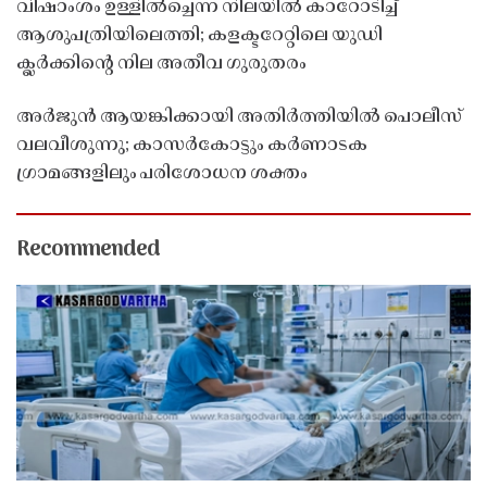
വിഷാംശം ഉള്ളിൽച്ചെന്ന നിലയിൽ കാറോടിച്ച്
ആശുപത്രിയിലെത്തി; കളക്ടറേറ്റിലെ യുഡി
ക്ലർക്കിൻ്റെ നില അതീവ ഗുരുതരം
അർജുൻ ആയങ്കിക്കായി അതിർത്തിയിൽ പൊലീസ്
വലവീശുന്നു; കാസർകോട്ടും കർണാടക
ഗ്രാമങ്ങളിലും പരിശോധന ശക്തം
Recommended