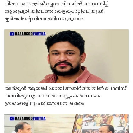
വിഷാംശം ഉള്ളിൽച്ചെന്ന നിലയിൽ കാറോടിച്ച്
ആശുപത്രിയിലെത്തി; കളക്ടറേറ്റിലെ യുഡി
ക്ലർക്കിൻ്റെ നില അതീവ ഗുരുതരം
അർജുൻ ആയങ്കിക്കായി അതിർത്തിയിൽ പൊലീസ്
വലവീശുന്നു; കാസർകോട്ടും കർണാടക
ഗ്രാമങ്ങളിലും പരിശോധന ശക്തം