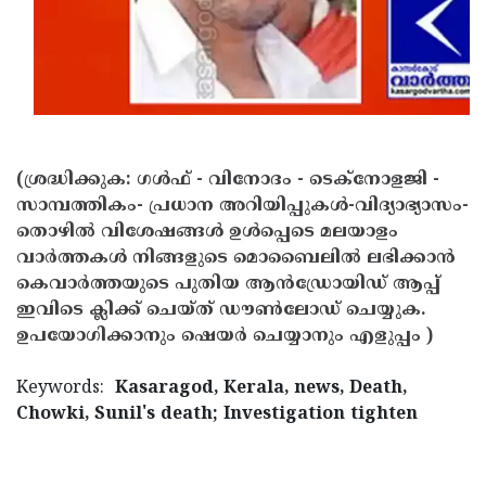
(ശ്രദ്ധിക്കുക: ഗൾഫ് - വിനോദം - ടെക്നോളജി -
സാമ്പത്തികം- പ്രധാന അറിയിപ്പുകൾ-വിദ്യാഭ്യാസം-
തൊഴിൽ വിശേഷങ്ങൾ ഉൾപ്പെടെ മലയാളം
വാർത്തകൾ നിങ്ങളുടെ മൊബൈലിൽ ലഭിക്കാൻ
കെവാർത്തയുടെ പുതിയ ആൻഡ്രോയിഡ് ആപ്പ്
ഇവിടെ ക്ലിക്ക് ചെയ്ത് ഡൗൺലോഡ് ചെയ്യുക.
ഉപയോഗിക്കാനും ഷെയർ ചെയ്യാനും എളുപ്പം )
Keywords:
Kasaragod, Kerala, news, Death,
Chowki, Sunil's death; Investigation tighten
< !- START disable copy paste -->